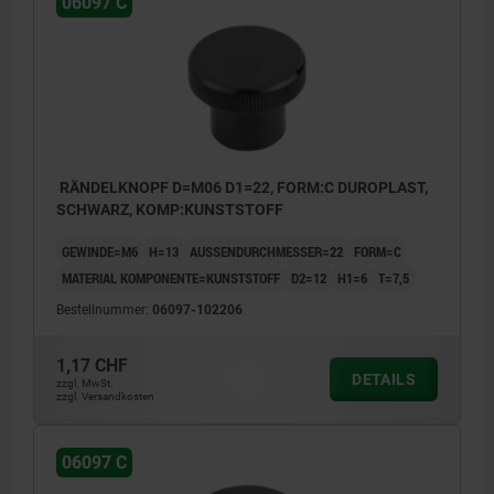
06097 C
RÄNDELKNOPF D=M06 D1=22, FORM:C DUROPLAST,
SCHWARZ, KOMP:KUNSTSTOFF
GEWINDE=M6
H=13
AUSSENDURCHMESSER=22
FORM=C
MATERIAL KOMPONENTE=KUNSTSTOFF
D2=12
H1=6
T=7,5
Bestellnummer:
06097-102206
1,17 CHF
DETAILS
zzgl. MwSt.
zzgl. Versandkosten
06097 C