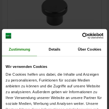
RÄNDELKNOPF D=M06 D1=26, FORM:C DUROPLAST,
SCHWARZ, KOMP:KUNSTSTOFF
GEWINDE=M6
H=20
AUSSENDURCHMESSER=26
FORM=C
Zustimmung
Details
Über Cookies
MATERIAL KOMPONENTE=KUNSTSTOFF
D2=17
H1=14
T=9
Bestellnummer:
06097-102606
Wir verwenden Cookies
1,21 CHF
Die Cookies helfen uns dabei, die Inhalte und Anzeigen
DETAILS
zzgl. MwSt.
zu personalisieren, Funktionen für soziale Medien
zzgl. Versandkosten
anbieten zu können und die Zugriffe auf unsere Website
zu analysieren. Außerdem geben wir Informationen zu
Ihrer Verwendung unserer Website an unsere Partner für
DETAILS
soziale Medien, Werbung und Analysen weiter. Unsere