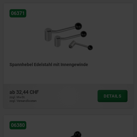
06371
Spannhebel Edelstahl mit Innengewinde
ab
32,44 CHF
DETAILS
zzgl. MwSt.
zzgl. Versandkosten
06380