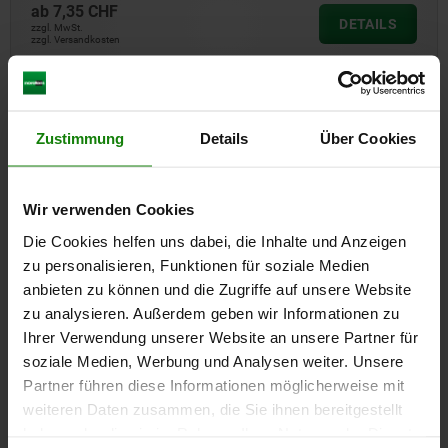
ab
7,35 CHF
DETAILS
zzgl. MwSt.
zzgl. Versandkosten
06470
Zustimmung
Details
Über Cookies
Wir verwenden Cookies
Die Cookies helfen uns dabei, die Inhalte und Anzeigen
zu personalisieren, Funktionen für soziale Medien
Spanner
anbieten zu können und die Zugriffe auf unsere Website
zu analysieren. Außerdem geben wir Informationen zu
Ihrer Verwendung unserer Website an unsere Partner für
soziale Medien, Werbung und Analysen weiter. Unsere
ab
98,06 CHF
Partner führen diese Informationen möglicherweise mit
DETAILS
zzgl. MwSt.
weiteren Daten zusammen, die Sie ihnen bereitgestellt
zzgl. Versandkosten
haben oder die sie im Rahmen Ihrer Nutzung der Dienste