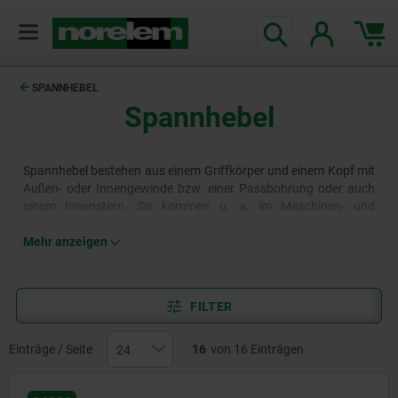
SPANNHEBEL
Spannhebel
Spannhebel bestehen aus einem Griffkörper und einem Kopf mit
Außen- oder Innengewinde bzw. einer Passbohrung oder auch
einem Innenstern. Sie kommen u. a. im Maschinen- und
Anlagenbau für einfache Spannaufgaben zum Einsatz,
insbesondere wenn eine häufige Betätigung oder Verstellung
Mehr anzeigen
gwünscht ist. Das norelem Sortiment bietet diverse Spannhebel
in verschiedenen Ausführungen und Größen, darunter auch
Spannhebel mit Sicherheitsfunktion zur Vermeidung
FILTER
unbeabsichtigten Verstellens.
Mehr erfahren
Einträge / Seite
16
von 16 Einträgen