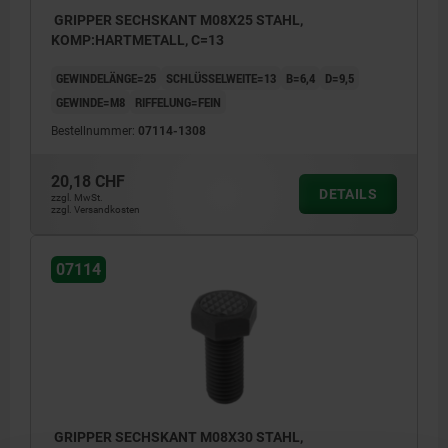
GRIPPER SECHSKANT M08X25 STAHL,
KOMP:HARTMETALL, C=13
GEWINDELÄNGE=25
SCHLÜSSELWEITE=13
B=6,4
D=9,5
GEWINDE=M8
RIFFELUNG=FEIN
Bestellnummer:
07114-1308
20,18 CHF
DETAILS
zzgl. MwSt.
zzgl. Versandkosten
07114
GRIPPER SECHSKANT M08X30 STAHL,