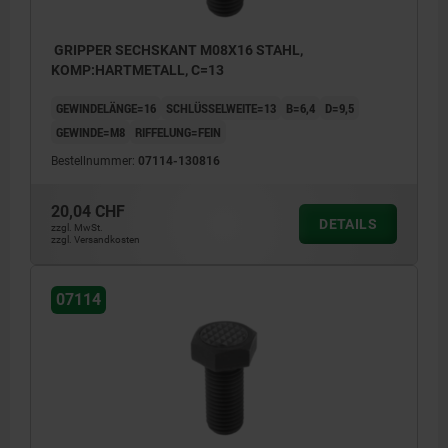
GRIPPER SECHSKANT M08X16 STAHL,
KOMP:HARTMETALL, C=13
GEWINDELÄNGE=16
SCHLÜSSELWEITE=13
B=6,4
D=9,5
GEWINDE=M8
RIFFELUNG=FEIN
Bestellnummer:
07114-130816
20,04 CHF
DETAILS
zzgl. MwSt.
zzgl. Versandkosten
07114