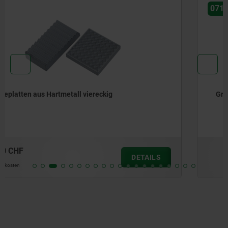
07115-10
Grippers, Werkzeugstahl, viereckig mit Senkbohrung
ab
21,79 CHF
DETAILS
zzgl. MwSt.
zzgl. Versandkosten