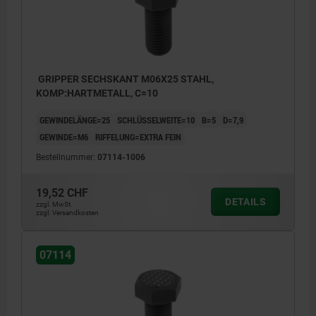
GRIPPER SECHSKANT M06X25 STAHL,
KOMP:HARTMETALL, C=10
GEWINDELÄNGE=25
SCHLÜSSELWEITE=10
B=5
D=7,9
GEWINDE=M6
RIFFELUNG=EXTRA FEIN
Bestellnummer:
07114-1006
19,52 CHF
DETAILS
zzgl. MwSt.
zzgl. Versandkosten
07114