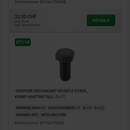
Bestellnummer:
07114-1710125
22,52 CHF
DETAILS
zzgl. MwSt.
zzgl. Versandkosten
07114
GRIPPER SECHSKANT M10X12 STAHL,
KOMP:HARTMETALL, C=17
GEWINDELÄNGE=12
SCHLÜSSELWEITE=17
B=7,5
D=12,7
GEWINDE=M10
RIFFELUNG=FEIN
Bestellnummer:
07114-171012