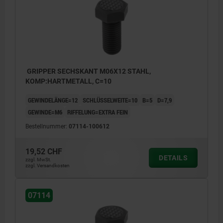
GRIPPER SECHSKANT M06X12 STAHL,
KOMP:HARTMETALL, C=10
GEWINDELÄNGE=12
SCHLÜSSELWEITE=10
B=5
D=7,9
GEWINDE=M6
RIFFELUNG=EXTRA FEIN
Bestellnummer:
07114-100612
19,52 CHF
DETAILS
zzgl. MwSt.
zzgl. Versandkosten
07114