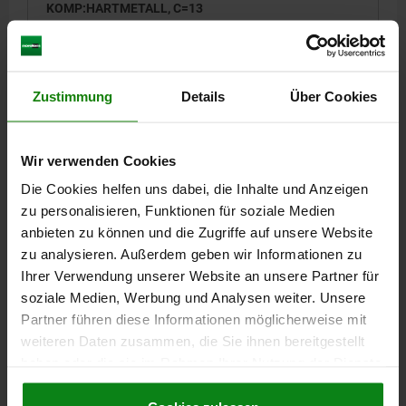
KOMP:HARTMETALL, C=13
GEWINDELÄNGE=30
SCHLÜSSELWEITE=13
B=6,4
D=9,5
GEWINDE=M8
RIFFELUNG=FEIN
Bestellnummer:
07114-130830
Zustimmung
Details
Über Cookies
21,26 CHF
DETAILS
zzgl. MwSt.
Wir verwenden Cookies
zzgl. Versandkosten
Die Cookies helfen uns dabei, die Inhalte und Anzeigen
zu personalisieren, Funktionen für soziale Medien
07114
anbieten zu können und die Zugriffe auf unsere Website
zu analysieren. Außerdem geben wir Informationen zu
Ihrer Verwendung unserer Website an unsere Partner für
soziale Medien, Werbung und Analysen weiter. Unsere
Partner führen diese Informationen möglicherweise mit
weiteren Daten zusammen, die Sie ihnen bereitgestellt
haben oder die sie im Rahmen Ihrer Nutzung der Dienste
GRIPPER SECHSKANT M08X35 STAHL,
gesammelt haben.
Cookie Richtlinien
KOMP:HARTMETALL, C=13