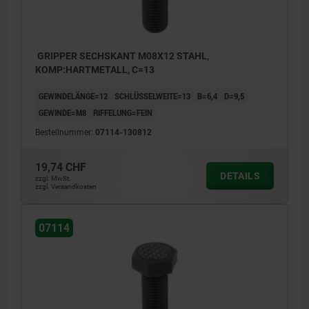
GRIPPER SECHSKANT M08X12 STAHL,
KOMP:HARTMETALL, C=13
GEWINDELÄNGE=12
SCHLÜSSELWEITE=13
B=6,4
D=9,5
GEWINDE=M8
RIFFELUNG=FEIN
Bestellnummer:
07114-130812
19,74 CHF
DETAILS
zzgl. MwSt.
zzgl. Versandkosten
07114