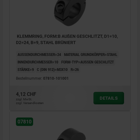
KLEMMRING, FORM:B AUßEN GESCHLITZT, D1=10,
D2=24, B=9, STAHL BRÜNIERT
AUSSENDURCHMESSER=24
MATERIAL GRUNDKÖRPER=STAHL
INNENDURCHMESSER=10
FORM-TYP=AUSSEN GESCHLITZT
STÄRKE=9
C (DIN 912)=M3X10
R=26
Bestellnummer:
07810-101001
4,12 CHF
DETAILS
zzgl. MwSt.
zzgl. Versandkosten
07810