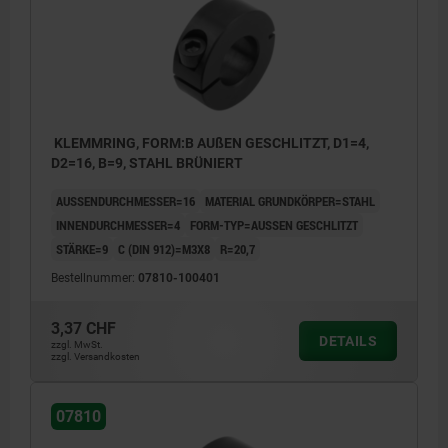
KLEMMRING, FORM:B AUßEN GESCHLITZT, D1=4,
D2=16, B=9, STAHL BRÜNIERT
AUSSENDURCHMESSER=16
MATERIAL GRUNDKÖRPER=STAHL
INNENDURCHMESSER=4
FORM-TYP=AUSSEN GESCHLITZT
STÄRKE=9
C (DIN 912)=M3X8
R=20,7
Bestellnummer:
07810-100401
3,37 CHF
DETAILS
zzgl. MwSt.
zzgl. Versandkosten
07810