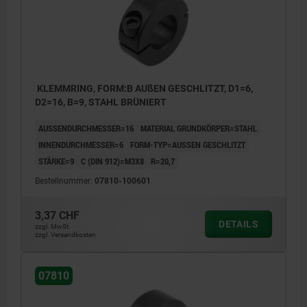
KLEMMRING, FORM:B AUßEN GESCHLITZT, D1=6,
D2=16, B=9, STAHL BRÜNIERT
AUSSENDURCHMESSER=16
MATERIAL GRUNDKÖRPER=STAHL
INNENDURCHMESSER=6
FORM-TYP=AUSSEN GESCHLITZT
STÄRKE=9
C (DIN 912)=M3X8
R=20,7
Bestellnummer:
07810-100601
3,37 CHF
DETAILS
zzgl. MwSt.
zzgl. Versandkosten
07810