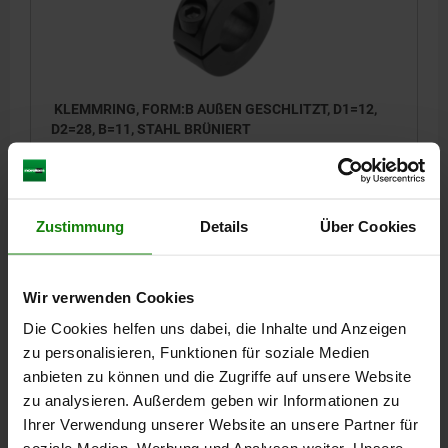
KLEMMRING, FORM:B AUßEN GESCHLITZT, D1=12,
D2=28, B=11, STAHL BRÜNIERT
AUSSENDURCHMESSER=28
MATERIAL GRUNDKÖRPER=STAHL
INNENDURCHMESSER=12
FORM-TYP=AUSSEN GESCHLITZT
STÄRKE=11
C (DIN 912)=M4X12
R=31,8
Zustimmung
Details
Über Cookies
Bestellnummer:
07810-101201
4,62 CHF
Wir verwenden Cookies
DETAILS
zzgl. MwSt.
zzgl. Versandkosten
Die Cookies helfen uns dabei, die Inhalte und Anzeigen
zu personalisieren, Funktionen für soziale Medien
anbieten zu können und die Zugriffe auf unsere Website
07810
zu analysieren. Außerdem geben wir Informationen zu
Ihrer Verwendung unserer Website an unsere Partner für