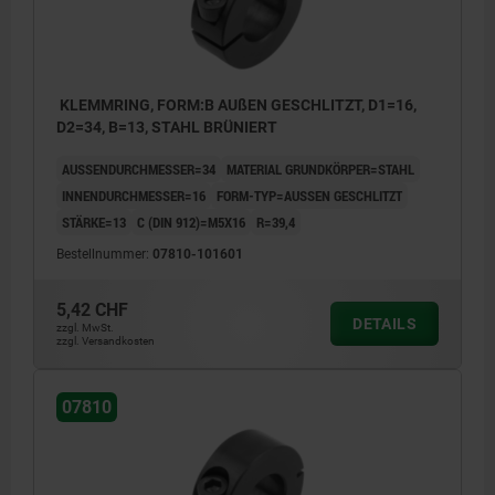
KLEMMRING, FORM:B AUßEN GESCHLITZT, D1=16,
D2=34, B=13, STAHL BRÜNIERT
AUSSENDURCHMESSER=34
MATERIAL GRUNDKÖRPER=STAHL
INNENDURCHMESSER=16
FORM-TYP=AUSSEN GESCHLITZT
STÄRKE=13
C (DIN 912)=M5X16
R=39,4
Bestellnummer:
07810-101601
5,42 CHF
DETAILS
zzgl. MwSt.
zzgl. Versandkosten
07810