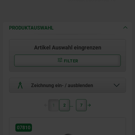
Edelstahl 1.4404.
Edelstahl 1.4404 blank,
Schraube Edelstahl A2-70.
Aluminium.
Aluminium blank, Schraube
Edelstahl A2-70.
PRODUKTAUSWAHL
Artikel Auswahl eingrenzen
FILTER
Zeichnung ein- / ausblenden
1
2
7
07810