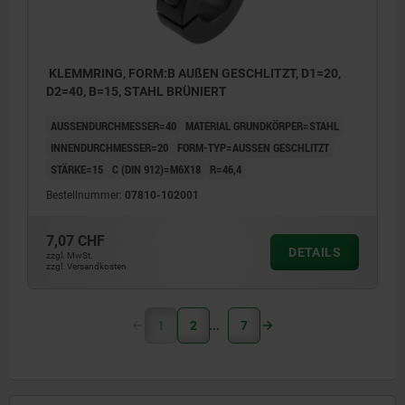
KLEMMRING, FORM:B AUßEN GESCHLITZT, D1=20,
D2=40, B=15, STAHL BRÜNIERT
AUSSENDURCHMESSER=40
MATERIAL GRUNDKÖRPER=STAHL
INNENDURCHMESSER=20
FORM-TYP=AUSSEN GESCHLITZT
STÄRKE=15
C (DIN 912)=M6X18
R=46,4
Bestellnummer:
07810-102001
7,07 CHF
DETAILS
zzgl. MwSt.
zzgl. Versandkosten
1
2
7