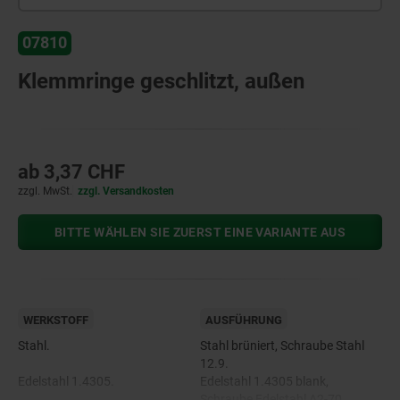
07810
Klemmringe geschlitzt, außen
ab
3,37 CHF
zzgl. MwSt.
zzgl. Versandkosten
BITTE WÄHLEN SIE ZUERST EINE VARIANTE AUS
WERKSTOFF
AUSFÜHRUNG
Stahl.
Stahl brüniert, Schraube Stahl
12.9.
Edelstahl 1.4305.
Edelstahl 1.4305 blank,
Schraube Edelstahl A2-70.