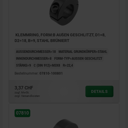
KLEMMRING, FORM:B AUßEN GESCHLITZT, D1=8,
D2=18, B=9, STAHL BRÜNIERT
AUSSENDURCHMESSER=18
MATERIAL GRUNDKÖRPER=STAHL
INNENDURCHMESSER=8
FORM-TYP=AUSSEN GESCHLITZT
STÄRKE=9
C (DIN 912)=M3X8
R=22,4
Bestellnummer:
07810-100801
3,37 CHF
DETAILS
zzgl. MwSt.
zzgl. Versandkosten
07810