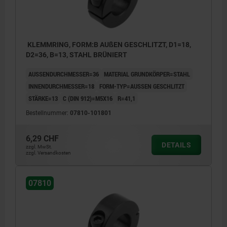
KLEMMRING, FORM:B AUßEN GESCHLITZT, D1=18,
D2=36, B=13, STAHL BRÜNIERT
AUSSENDURCHMESSER=36
MATERIAL GRUNDKÖRPER=STAHL
INNENDURCHMESSER=18
FORM-TYP=AUSSEN GESCHLITZT
STÄRKE=13
C (DIN 912)=M5X16
R=41,1
Bestellnummer:
07810-101801
6,29 CHF
DETAILS
zzgl. MwSt.
zzgl. Versandkosten
07810