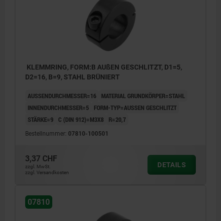
KLEMMRING, FORM:B AUßEN GESCHLITZT, D1=5,
D2=16, B=9, STAHL BRÜNIERT
AUSSENDURCHMESSER=16
MATERIAL GRUNDKÖRPER=STAHL
INNENDURCHMESSER=5
FORM-TYP=AUSSEN GESCHLITZT
STÄRKE=9
C (DIN 912)=M3X8
R=20,7
Bestellnummer:
07810-100501
3,37 CHF
DETAILS
zzgl. MwSt.
zzgl. Versandkosten
07810