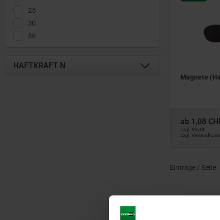
25
30
36
HAFTKRAFT N
Magnete (Ha
0,7
1,3
1,5
ab
1,08 CH
9,5
zzgl. MwSt.
zzgl. Versandkost
10
14
Einträge / Seite