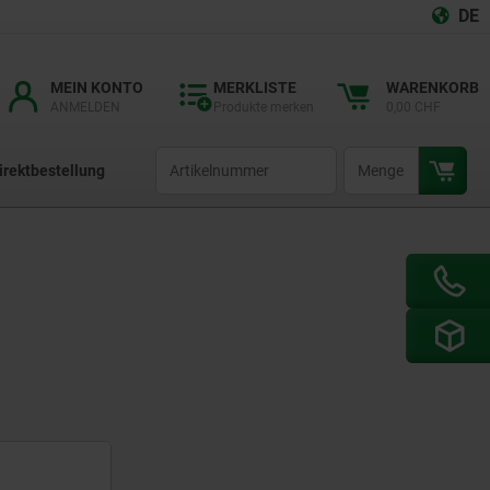
DE
MEIN KONTO
MERKLISTE
WARENKORB
ANMELDEN
Produkte merken
0,00 CHF
productCode
qty
irektbestellung