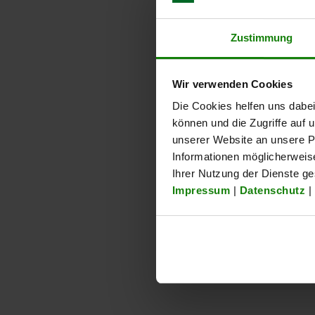
NEU
06212-20 inch
21520-02
Zustimmung
Wir verwenden Cookies
Die Cookies helfen uns dabei
können und die Zugriffe auf
unserer Website an unsere Pa
Sterngriffe Kunststoff
Linearkug
Informationen möglicherweis
DIN 6336 Stahlteile
mit Mittel
Ihrer Nutzung der Dienste g
Edelstahl - inch
runde Aus
Impressum
|
Datenschutz
|
ab
1,50 CHF
ab
24,32 C
zzgl. MwSt.
DETAILS
zzgl. MwSt.
zzgl. 
zzgl. Versandkost
Versandkosten