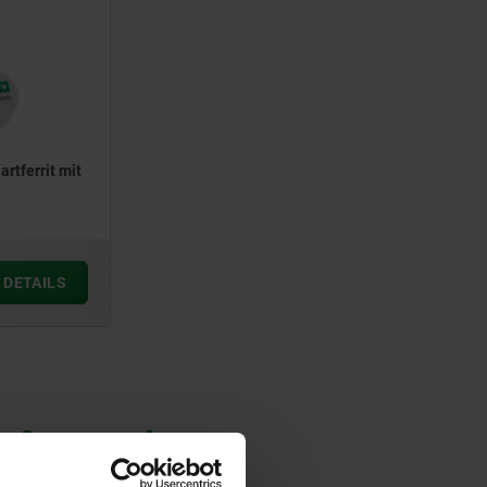
rtferrit mit
DETAILS
uften auch