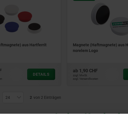
ftmagnete) aus Hartferrit
Magnete (Haftmagnete) aus Ha
norelem Logo
F
ab
1,90 CHF
DETAILS
zzgl. MwSt.
en
zzgl. Versandkosten
2
von 2 Einträgen
Andere Kunden ka