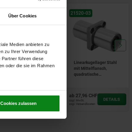
1540-10
21520-03
Über Cookies
ziale Medien anbieten zu
en zu Ihrer Verwendung
 Partner führen diese
Lineargehäuseeinheiten
Linearkugellager Stahl
ben oder die sie im Rahmen
Aluminium Tandem
mit Mittelflansch,
kompakt geschlossen
quadratische
Ausführung
b
77,79 CHF
ab
27,96 CHF
DETAILS
DETAILS
. MwSt.
zzgl. MwSt.
Cookies zulassen
. Versandkosten
zzgl. Versandkosten