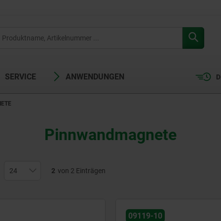
SERVICE
ANWENDUNGEN
D
ETE
Pinnwandmagnete
2
von 2 Einträgen
09119-10