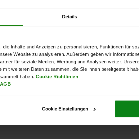
21524
2
Details
, die Inhalte und Anzeigen zu personalisieren, Funktionen für so
 unsere Website zu analysieren. Außerdem geben wir Information
rtner für soziale Medien, Werbung und Analysen weiter. Unsere
ellager Stahl
Lineargehäuseeinheiten
e mit weiteren Daten zusammen, die Sie ihnen bereitgestellt ha
flansch,
mit Flansch, Tandem
esammelt haben.
Cookie Richtlinien
führung
AGB
HF
ab
121,29 CHF
a
DETAILS
DETAILS
zzgl. MwSt.
zzgl
Cookie Einstellungen
en
zzgl. Versandkosten
zzgl