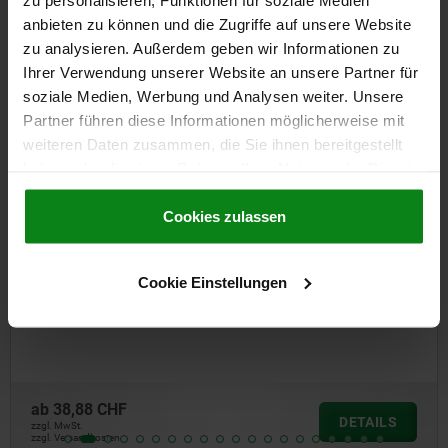
anbieten zu können und die Zugriffe auf unsere Website
Andere Kunden kauften auch
zu analysieren. Außerdem geben wir Informationen zu
Ihrer Verwendung unserer Website an unsere Partner für
soziale Medien, Werbung und Analysen weiter. Unsere
Partner führen diese Informationen möglicherweise mit
06621
weiteren Daten zusammen, die Sie ihnen bereitgestellt
haben oder die sie im Rahmen Ihrer Nutzung der Dienste
gesammelt haben.
Cookie Richtlinien
Impressum
|
Datenschutz
|
AGB
Cookies zulassen
Cookie Einstellungen
Spanngelenke einzeln verstellbar
ab
38,88 CHF
DETAILS
zzgl. MwSt.
zzgl. Versandkosten