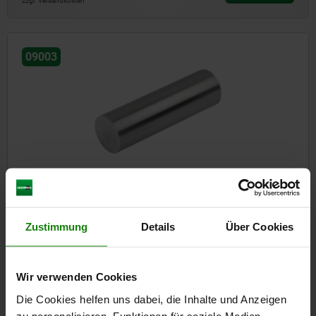
zzgl. Versandkosten
09003
Rohmagnete (Stabmagnete) aus AlNiCo
Zustimmung
Details
Über Cookies
ab
1,09 CHF
DETAILS
zzgl. MwSt.
zzgl. Versandkosten
Wir verwenden Cookies
Die Cookies helfen uns dabei, die Inhalte und Anzeigen
Einträge / Seite
4
von 4 Einträgen
zu personalisieren, Funktionen für soziale Medien