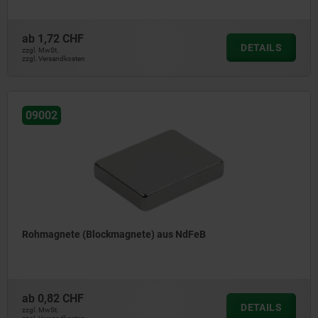
ab
1,72 CHF
DETAILS
zzgl. MwSt.
zzgl. Versandkosten
09002
Rohmagnete (Blockmagnete) aus NdFeB
ab
0,82 CHF
DETAILS
zzgl. MwSt.