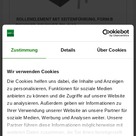
ROLLENELEMENT MIT SEITENFÜHRUNG, FORM:B
POLYAMID, SCHWARZ, BN=8/10
AUSFÜHRUNG 1=MIT SEITENFÜHRUNG
FORM=B
FÜR NUT=8/10
TRAGKRAFT N =100
Zustimmung
Details
Über Cookies
Bestellnummer:
10450-2100
6,16 CHF
Wir verwenden Cookies
DETAILS
zzgl. MwSt.
zzgl. Versandkosten
Die Cookies helfen uns dabei, die Inhalte und Anzeigen
zu personalisieren, Funktionen für soziale Medien
anbieten zu können und die Zugriffe auf unsere Website
DETAILS
zu analysieren. Außerdem geben wir Informationen zu
Ihrer Verwendung unserer Website an unsere Partner für
soziale Medien, Werbung und Analysen weiter. Unsere
CAD
Partner führen diese Informationen möglicherweise mit
weiteren Daten zusammen, die Sie ihnen bereitgestellt
DOWNLOADS