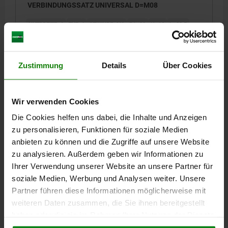
VERBINDUNGSSATZ UNIVERSAL D=M08
NUTBREITE=8
TYP=I
GEWINDE=M8
D1=20
H=16
L=33,5
N=8
SW=5
A=20
D2=20
T=16
Bestellnummer:
10202-08
Zustimmung
Details
Über Cookies
3,67 CHF
DETAILS
zzgl. MwSt.
zzgl. Versandkosten
Wir verwenden Cookies
Die Cookies helfen uns dabei, die Inhalte und Anzeigen
zu personalisieren, Funktionen für soziale Medien
DETAILS
anbieten zu können und die Zugriffe auf unsere Website
zu analysieren. Außerdem geben wir Informationen zu
CAD
Ihrer Verwendung unserer Website an unsere Partner für
soziale Medien, Werbung und Analysen weiter. Unsere
DOWNLOADS
Partner führen diese Informationen möglicherweise mit
weiteren Daten zusammen, die Sie ihnen bereitgestellt
Andere Kunden kauften auch
haben oder die sie im Rahmen Ihrer Nutzung der Dienste
gesammelt haben.
Cookie Richtlinien