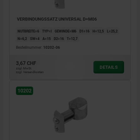
VERBINDUNGSSATZ UNIVERSAL D=M06
NUTBREITE=6
TYP=I
GEWINDE=M6
D1=16
H=12,5
L=25,2
N=6,2
SW=4
A=15
D2=16
T=12,7
Bestellnummer:
10202-06
3,67 CHF
DETAILS
zzgl. MwSt.
zzgl. Versandkosten
10202