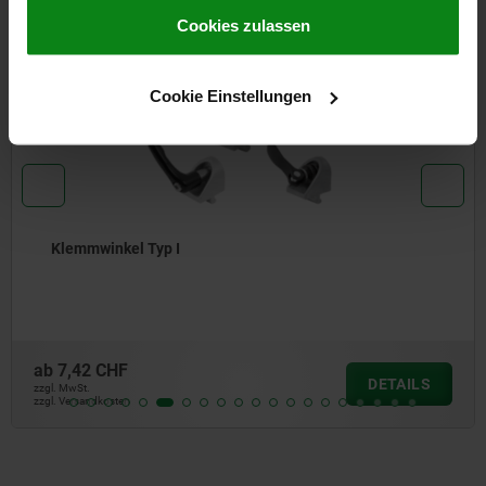
Impressum
|
Datenschutz
|
AGB
Cookies zulassen
10265
Cookie Einstellungen
Klemmwinkel Typ I
ab
7,42 CHF
DETAILS
zzgl. MwSt.
zzgl. Versandkosten