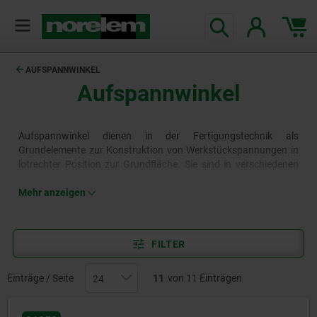
AUFSPANNWINKEL
Aufspannwinkel
Aufspannwinkel dienen in der Fertigungstechnik als
Grundelemente zur Konstruktion von Werkstückspannungen in
lotrechter Position zur Grundfläche. Sie sind in verschiedenen
Ausführungen, beispielsweise mit Rasterbohrungen, T-Nuten
oder Spannschlizen verfügbar.
Mehr anzeigen
FILTER
Einträge / Seite
11
von 11 Einträgen