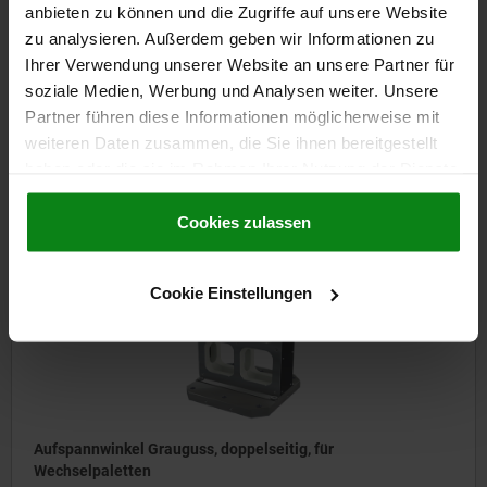
anbieten zu können und die Zugriffe auf unsere Website
zu analysieren. Außerdem geben wir Informationen zu
Aufspannwinkel Grauguss, doppelseitig, mit T-Nuten
Ihrer Verwendung unserer Website an unsere Partner für
soziale Medien, Werbung und Analysen weiter. Unsere
Partner führen diese Informationen möglicherweise mit
weiteren Daten zusammen, die Sie ihnen bereitgestellt
ab
3.908,11 CHF
DETAILS
haben oder die sie im Rahmen Ihrer Nutzung der Dienste
zzgl. MwSt.
zzgl. Versandkosten
gesammelt haben.
Cookie Richtlinien
Impressum
|
Datenschutz
|
AGB
Cookies zulassen
01267
Cookie Einstellungen
Aufspannwinkel Grauguss, doppelseitig, für
Wechselpaletten