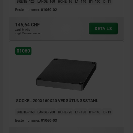
BREITE=125
LÄNGE=160
HÖHE=16
L1=140
B1=100
D=11
Bestellnummer:
01060-02
146,64 CHF
DETAILS
zzgl. MwSt.
zzgl. Versandkosten
01060
SOCKEL 200X160X20 VERGÜTUNGSSTAHL
BREITE=160
LÄNGE=200
HÖHE=20
L1=180
B1=140
D=13
Bestellnummer:
01060-03