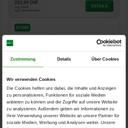
252,99 CHF
DETAILS
zzgl. MwSt.
zzgl. Versandkosten
01060
Zustimmung
Details
Über Cookies
SOCKEL 250X200X20 VERGÜTUNGSSTAHL
Wir verwenden Cookies
BREITE=200
LÄNGE=250
HÖHE=20
L1=220
B1=180
D=13
Die Cookies helfen uns dabei, die Inhalte und Anzeigen
zu personalisieren, Funktionen für soziale Medien
Bestellnummer:
01060-04
anbieten zu können und die Zugriffe auf unsere Website
zu analysieren. Außerdem geben wir Informationen zu
331,85 CHF
DETAILS
zzgl. MwSt.
Ihrer Verwendung unserer Website an unsere Partner für
zzgl. Versandkosten
soziale Medien, Werbung und Analysen weiter. Unsere