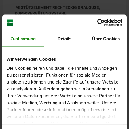
ABSTÜTZELEMENT RECHTECKIG GRAUGUSS,
KOMP:VERGÜTUNGSSTAHL
F MAX. KN =30
Bestellnummer:
02350-030
Zustimmung
Details
Über Cookies
344,81 CHF
DETAILS
zzgl. MwSt.
zzgl. Versandkosten
Wir verwenden Cookies
Die Cookies helfen uns dabei, die Inhalte und Anzeigen
zu personalisieren, Funktionen für soziale Medien
DETAILS
anbieten zu können und die Zugriffe auf unsere Website
zu analysieren. Außerdem geben wir Informationen zu
CAD
Ihrer Verwendung unserer Website an unsere Partner für
soziale Medien, Werbung und Analysen weiter. Unsere
Partner führen diese Informationen möglicherweise mit
DOWNLOADS
weiteren Daten zusammen, die Sie ihnen bereitgestellt
haben oder die sie im Rahmen Ihrer Nutzung der Dienste
Andere Kunden kauften auch