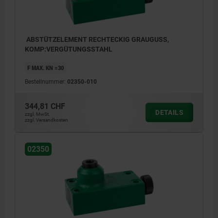
ABSTÜTZELEMENT RECHTECKIG GRAUGUSS,
KOMP:VERGÜTUNGSSTAHL
F MAX. KN =30
Bestellnummer:
02350-010
344,81 CHF
DETAILS
zzgl. MwSt.
zzgl. Versandkosten
02350
1) Zentrierloch für 02210
2) Gewindebohrung für: 02000-110, 02000-
310, 02000-910, 02030-10, 02030-101