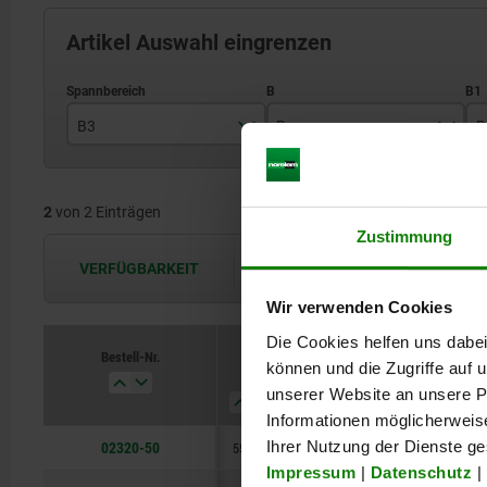
Artikel Auswahl eingrenzen
B3
B
B
55 - 68
63
2
von 2 Einträgen
100 - 125
115
Zustimmung
VERFÜGBARKEIT
Die Verfügbarkeiten werden in regel
Wir verwenden Cookies
Die Cookies helfen uns dabei
Bestell-Nr.
können und die Zugriffe auf
B3
B
B1
H
unserer Website an unsere Pa
Informationen möglicherweis
02320-50
Ihrer Nutzung der Dienste g
55 - 68
63
40
55
Impressum
|
Datenschutz
|