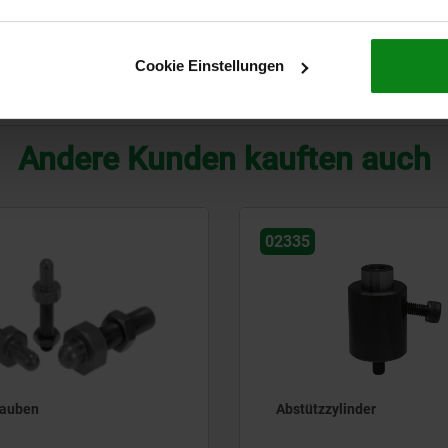
125
20
125
24
1,16
Cookie Einstellungen
TABELLE VERGRÖSSERN
Andere Kunden kauften auch
02335
Abstützzylinder