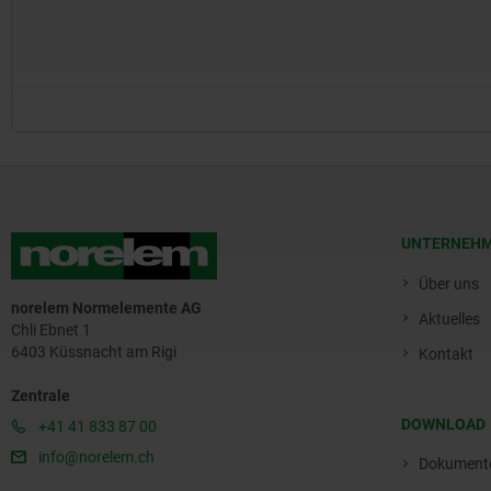
UNTERNEH
Über uns
norelem Normelemente AG
Aktuelles
Chli Ebnet 1
6403 Küssnacht am Rigi
Kontakt
Zentrale
DOWNLOAD
+41 41 833 87 00
info@norelem.ch
Dokument