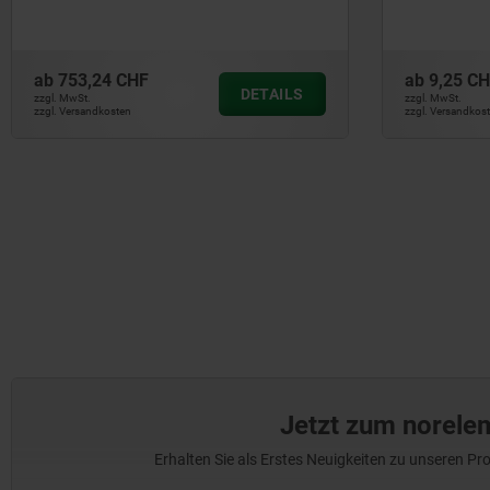
 CHF
ab
9,25 CHF
DETAILS
zzgl. MwSt.
ten
zzgl. Versandkosten
Jetzt zum norele
Erhalten Sie als Erstes Neuigkeiten zu unseren 