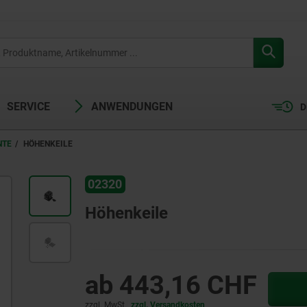
SERVICE
ANWENDUNGEN
D
NTE
HÖHENKEILE
02320
Höhenkeile
ab
443,16 CHF
zzgl. MwSt.
zzgl. Versandkosten