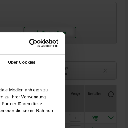
Über Cookies
Lieferzeit auf Anfrage
ferbar
Derzeit nicht lieferbar
ziale Medien anbieten zu
Verfügbarkeit
CAD
Menge
Bestellen
en zu Ihrer Verwendung
F kN
Preis
 Partner führen diese
ben oder die sie im Rahmen
40
443,16 CHF