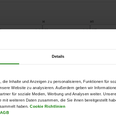
1
H
H1
40
55
68
TABELLE VERGRÖSSERN
60
100
125
Details
Ab Lager lieferbar
mäßigen Abständen mehrmals täglich aktualisiert.
In 1-2 Wochen lie
, die Inhalte und Anzeigen zu personalisieren, Funktionen für so
 unsere Website zu analysieren. Außerdem geben wir Information
H1
H2
L
SW
Höhenverstellung pro
Spindelumdrehung
rtner für soziale Medien, Werbung und Analysen weiter. Unsere
e mit weiteren Daten zusammen, die Sie ihnen bereitgestellt ha
esammelt haben.
Cookie Richtlinien
68
7
63
13
0,86
AGB