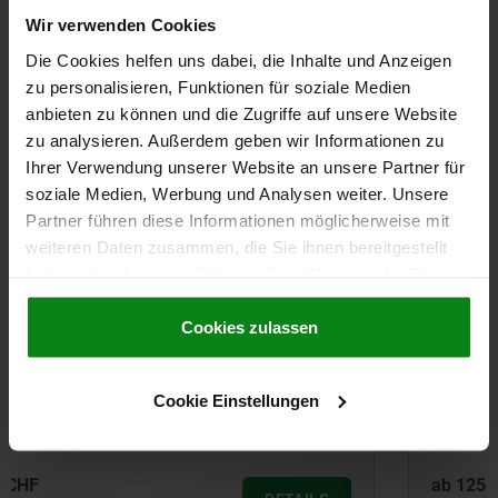
DOWNLOADS
Wir verwenden Cookies
Die Cookies helfen uns dabei, die Inhalte und Anzeigen
Andere Kunden kauften auch
zu personalisieren, Funktionen für soziale Medien
anbieten zu können und die Zugriffe auf unsere Website
zu analysieren. Außerdem geben wir Informationen zu
NEU
Ihrer Verwendung unserer Website an unsere Partner für
95043 inch
soziale Medien, Werbung und Analysen weiter. Unsere
Partner führen diese Informationen möglicherweise mit
weiteren Daten zusammen, die Sie ihnen bereitgestellt
haben oder die sie im Rahmen Ihrer Nutzung der Dienste
gesammelt haben.
Cookie Richtlinien
Impressum
|
Datenschutz
|
AGB
Cookies zulassen
Stahlblech-Lenk- und Bockrollen mit Polyamidrad,
schwere Ausführung - inch
Cookie Einstellungen
ab
125,63 CHF