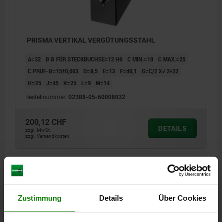
PRISMA VERTIKAL VERGÜTUNGSSTAHL
A=32
B Ø FÜR STECKBUCHSE=12 H6
C MIN.=10
C MAX.=25
C PRÜF-Ø=15±0,003
D=8,5
E=13
F=40,1
G=C/2 X√ 2+22
H=25
J=45
K=25
L=9
M=14
Bestellnummer:
02388-05-60008032
200,12 CHF
DETAILS
zzgl. MwSt.
zzgl. Versandkosten
DETAILS
Zustimmung
Details
Über Cookies
CAD