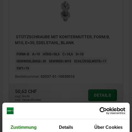
STÜTZSCHRAUBE MIT KONTERMUTTER, FORM:B,
M10, E=30, EDELSTAHL, BLANK
FORM=B
A=10
HÖHE=50,6
C=10,6
D=10
GEWINDELÄNGE=30
GEWINDE=M10
SCHLÜSSELWEITE=17
SW1=19
Bestellnummer:
02037-01-10030010
50,62 CHF
DETAILS
zzgl. MwSt.
zzgl. Versandkosten
1) Kontermutter
DETAILS
Zustimmung
Details
Über Cookies