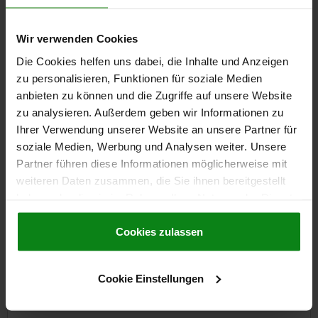
CAD
Wir verwenden Cookies
DOWNLOADS
Die Cookies helfen uns dabei, die Inhalte und Anzeigen
zu personalisieren, Funktionen für soziale Medien
Andere Kunden kauften auch
anbieten zu können und die Zugriffe auf unsere Website
zu analysieren. Außerdem geben wir Informationen zu
Ihrer Verwendung unserer Website an unsere Partner für
NEU
soziale Medien, Werbung und Analysen weiter. Unsere
532
0
Partner führen diese Informationen möglicherweise mit
weiteren Daten zusammen, die Sie ihnen bereitgestellt
haben oder die sie im Rahmen Ihrer Nutzung der Dienste
gesammelt haben.
Cookie Richtlinien
Impressum
|
Datenschutz
|
AGB
Cookies zulassen
achkopfschrauben Stahl mit Toleranzausgleich für
Cookie Einstellungen
slager