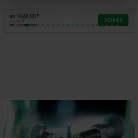
0,88 CHF
a
DETAILS
MwSt.
zzgl
Versandkosten
zzgl