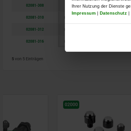
02081-308
M8
13
F
12
Ihrer Nutzung der Dienste g
Impressum
|
Datenschutz
|
02081-310
M10
19
F
15
02081-312
M12
27
F
18
02081-316
M16
30
F
24
5
von 5 Einträgen
02000
02001