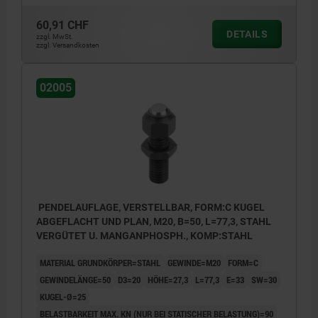
60,91 CHF
DETAILS
zzgl. MwSt.
zzgl. Versandkosten
02005
PENDELAUFLAGE, VERSTELLBAR, FORM:C KUGEL
ABGEFLACHT UND PLAN, M20, B=50, L=77,3, STAHL
VERGÜTET U. MANGANPHOSPH., KOMP:STAHL
MATERIAL GRUNDKÖRPER=STAHL
GEWINDE=M20
FORM=C
GEWINDELÄNGE=50
D3=20
HÖHE=27,3
L=77,3
E=33
SW=30
KUGEL-Ø=25
BELASTBARKEIT MAX. KN (NUR BEI STATISCHER BELASTUNG)=90