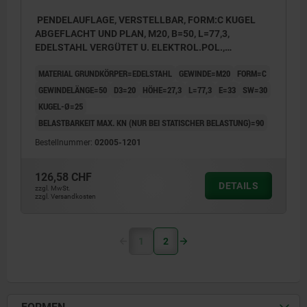
PENDELAUFLAGE, VERSTELLBAR, FORM:C KUGEL
ABGEFLACHT UND PLAN, M20, B=50, L=77,3,
EDELSTAHL VERGÜTET U. ELEKTROL.POL.,
KOMP:EDELSTAHL
MATERIAL GRUNDKÖRPER=EDELSTAHL
GEWINDE=M20
FORM=C
GEWINDELÄNGE=50
D3=20
HÖHE=27,3
L=77,3
E=33
SW=30
KUGEL-Ø=25
BELASTBARKEIT MAX. KN (NUR BEI STATISCHER BELASTUNG)=90
Bestellnummer:
02005-1201
126,58 CHF
DETAILS
zzgl. MwSt.
zzgl. Versandkosten
1
2