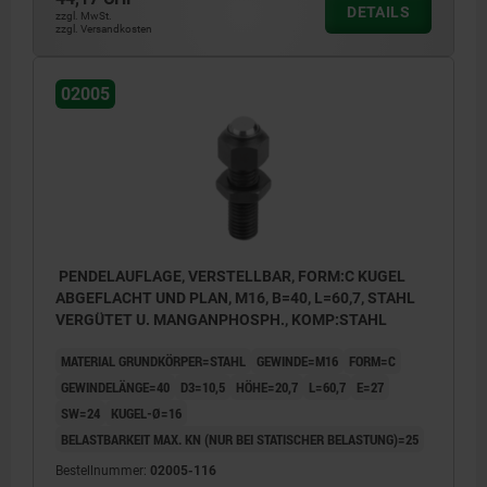
DETAILS
zzgl. MwSt.
zzgl. Versandkosten
02005
PENDELAUFLAGE, VERSTELLBAR, FORM:C KUGEL
ABGEFLACHT UND PLAN, M16, B=40, L=60,7, STAHL
VERGÜTET U. MANGANPHOSPH., KOMP:STAHL
MATERIAL GRUNDKÖRPER=STAHL
GEWINDE=M16
FORM=C
GEWINDELÄNGE=40
D3=10,5
HÖHE=20,7
L=60,7
E=27
SW=24
KUGEL-Ø=16
BELASTBARKEIT MAX. KN (NUR BEI STATISCHER BELASTUNG)=25
Bestellnummer:
02005-116