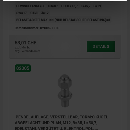
GEWINDELÄNGE=30
D3=8,6
HÖHE=15,7
L=45,7
E=19
SW=17
KUGEL-Ø=12
BELASTBARKEIT MAX. KN (NUR BEI STATISCHER BELASTUNG)=8
Bestellnummer:
02005-1101
53,01 CHF
DETAILS
zzgl. MwSt.
zzgl. Versandkosten
02005
PENDELAUFLAGE, VERSTELLBAR, FORM:C KUGEL
ABGEFLACHT UND PLAN, M12, B=35, L=50,7,
EDELSTAHL VERGÜTET U. ELEKTROL.POL.,