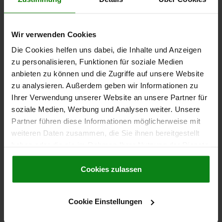
SW=13
KUGEL-Ø=8,5
BELASTBARKEIT MAX. KN (NUR BEI STATISCHER BELASTUNG)=8
Bestellnummer:
02005-1081
Wir verwenden Cookies
Die Cookies helfen uns dabei, die Inhalte und Anzeigen
39,45 CHF
DETAILS
zu personalisieren, Funktionen für soziale Medien
zzgl. MwSt.
zzgl. Versandkosten
anbieten zu können und die Zugriffe auf unsere Website
zu analysieren. Außerdem geben wir Informationen zu
Ihrer Verwendung unserer Website an unsere Partner für
02005
soziale Medien, Werbung und Analysen weiter. Unsere
Partner führen diese Informationen möglicherweise mit
weiteren Daten zusammen, die Sie ihnen bereitgestellt
haben oder die sie im Rahmen Ihrer Nutzung der Dienste
gesammelt haben.
Cookie Richtlinien
Impressum
|
Datenschutz
|
AGB
Cookies zulassen
PENDELAUFLAGE, VERSTELLBAR, FORM:C KUGEL
ABGEFLACHT UND PLAN, M10, B=30, L=45,7,
Cookie Einstellungen
EDELSTAHL VERGÜTET U. ELEKTROL.POL.,
KOMP:EDELSTAHL
MATERIAL GRUNDKÖRPER=EDELSTAHL
GEWINDE=M10
FORM=C