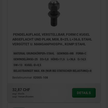
PENDELAUFLAGE, VERSTELLBAR, FORM:C KUGEL
ABGEFLACHT UND PLAN, M08, B=25, L=36,6, STAHL
VERGÜTET U. MANGANPHOSPH., KOMP:STAHL
MATERIAL GRUNDKÖRPER=STAHL
GEWINDE=M8
FORM=C
GEWINDELÄNGE=25
D3=5,8
HÖHE=11,6
L=36,6
E=14,5
SW=13
KUGEL-Ø=8,5
BELASTBARKEIT MAX. KN (NUR BEI STATISCHER BELASTUNG)=8
Bestellnummer:
02005-108
32,87 CHF
Form C: Kugel abgeflacht, plan
DETAILS
zzgl. MwSt.
zzgl. Versandkosten
Form F: Kugel abgeflacht, mit Riffelung