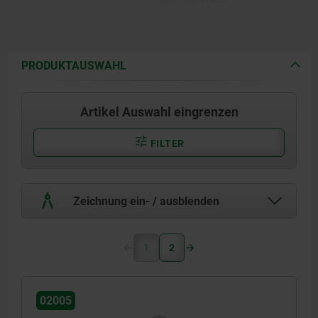
Edelstahlausführung:
Gehäuse vergütet und
elektrolytisch poliert.
PRODUKTAUSWAHL
Mutter blank.
Artikel Auswahl eingrenzen
FILTER
Zeichnung ein- / ausblenden
1
2
02005