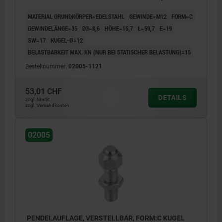
KOMP:EDELSTAHL
MATERIAL GRUNDKÖRPER=EDELSTAHL
GEWINDE=M12
FORM=C
GEWINDELÄNGE=35
D3=8,6
HÖHE=15,7
L=50,7
E=19
SW=17
KUGEL-Ø=12
BELASTBARKEIT MAX. KN (NUR BEI STATISCHER BELASTUNG)=15
Bestellnummer:
02005-1121
53,01 CHF
DETAILS
zzgl. MwSt.
zzgl. Versandkosten
02005
PENDELAUFLAGE, VERSTELLBAR, FORM:C KUGEL