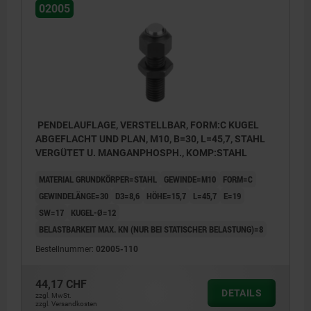
02005
PENDELAUFLAGE, VERSTELLBAR, FORM:C KUGEL
ABGEFLACHT UND PLAN, M10, B=30, L=45,7, STAHL
VERGÜTET U. MANGANPHOSPH., KOMP:STAHL
MATERIAL GRUNDKÖRPER=STAHL
GEWINDE=M10
FORM=C
GEWINDELÄNGE=30
D3=8,6
HÖHE=15,7
L=45,7
E=19
SW=17
KUGEL-Ø=12
BELASTBARKEIT MAX. KN (NUR BEI STATISCHER BELASTUNG)=8
Bestellnummer:
02005-110
44,17 CHF
DETAILS
zzgl. MwSt.
zzgl. Versandkosten