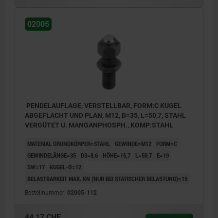
02005
PENDELAUFLAGE, VERSTELLBAR, FORM:C KUGEL
ABGEFLACHT UND PLAN, M12, B=35, L=50,7, STAHL
VERGÜTET U. MANGANPHOSPH., KOMP:STAHL
MATERIAL GRUNDKÖRPER=STAHL
GEWINDE=M12
FORM=C
GEWINDELÄNGE=35
D3=8,6
HÖHE=15,7
L=50,7
E=19
SW=17
KUGEL-Ø=12
BELASTBARKEIT MAX. KN (NUR BEI STATISCHER BELASTUNG)=15
Bestellnummer:
02005-112
44,17 CHF