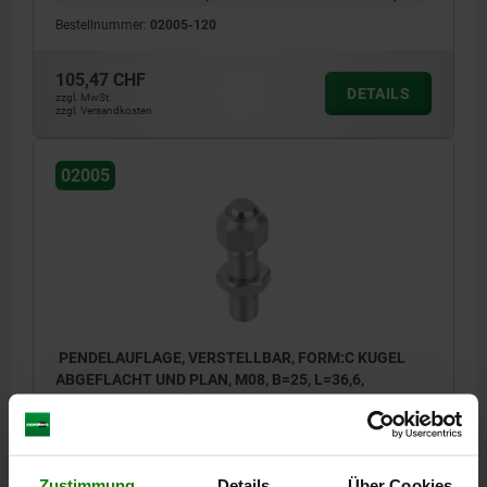
Bestellnummer:
02005-120
105,47 CHF
DETAILS
zzgl. MwSt.
zzgl. Versandkosten
02005
PENDELAUFLAGE, VERSTELLBAR, FORM:C KUGEL
ABGEFLACHT UND PLAN, M08, B=25, L=36,6,
EDELSTAHL VERGÜTET U. ELEKTROL.POL.,
KOMP:EDELSTAHL
MATERIAL GRUNDKÖRPER=EDELSTAHL
GEWINDE=M8
FORM=C
GEWINDELÄNGE=25
D3=5,8
HÖHE=11,6
L=36,6
E=14,5
Zustimmung
Details
Über Cookies