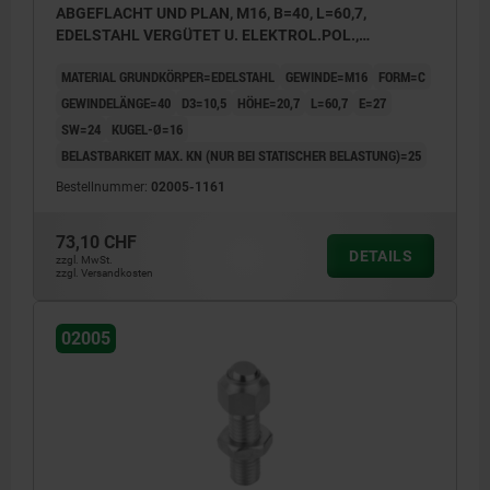
ABGEFLACHT UND PLAN, M16, B=40, L=60,7,
EDELSTAHL VERGÜTET U. ELEKTROL.POL.,
KOMP:EDELSTAHL
MATERIAL GRUNDKÖRPER=EDELSTAHL
GEWINDE=M16
FORM=C
GEWINDELÄNGE=40
D3=10,5
HÖHE=20,7
L=60,7
E=27
SW=24
KUGEL-Ø=16
BELASTBARKEIT MAX. KN (NUR BEI STATISCHER BELASTUNG)=25
Bestellnummer:
02005-1161
73,10 CHF
DETAILS
zzgl. MwSt.
zzgl. Versandkosten
02005