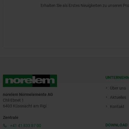
Erhalten Sie als Erstes Neuigkeiten zu unseren 
UNTERNEH
Über uns
norelem Normelemente AG
Aktuelles
Chli Ebnet 1
6403 Küssnacht am Rigi
Kontakt
Zentrale
DOWNLOAD
+41 41 833 87 00