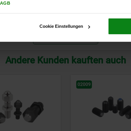
AGB
17
4
16
ø 18 H7X8 min.
25*
25
6
25
ø 28 H7X13 min.
90*
Cookie Einstellungen
TABELLE VERGRÖSSERN
Andere Kunden kauften auch
02080