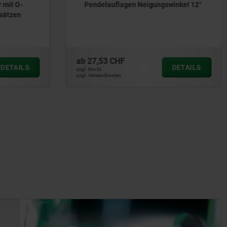
inkel 12°
Pendelauflagen selbsttätig
rückschwenkend, mit Sechskant
ab
36,00 CHF
DETAILS
DETAILS
zzgl. MwSt.
zzgl. Versandkosten