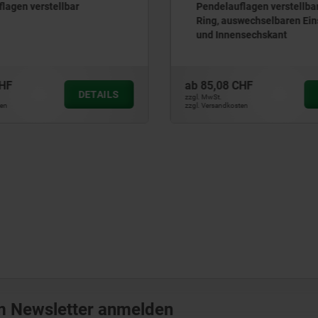
lagen verstellbar mit O-
Pendelauflagen Neigungsw
wechselbaren Einsätzen
nsechskant
CHF
ab
27,53 CHF
DETAILS
zzgl. MwSt.
ten
zzgl. Versandkosten
m Newsletter anmelden