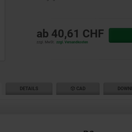
ab
40,61 CHF
zzgl. MwSt.
zzgl. Versandkosten
ENT
ENT
DETAILS
CAD
DOWN