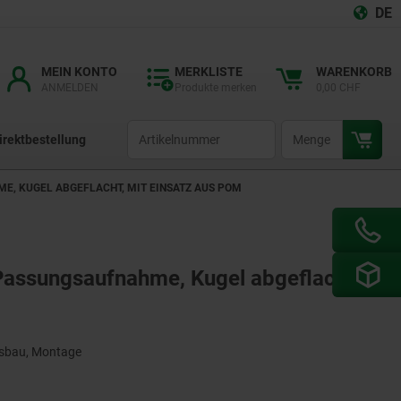
DE
MEIN KONTO
MERKLISTE
WARENKORB
ANMELDEN
Produkte merken
0,00 CHF
productCode
qty
irektbestellung
E, KUGEL ABGEFLACHT, MIT EINSATZ AUS POM
Passungsaufnahme, Kugel abgeflacht,
gsbau, Montage