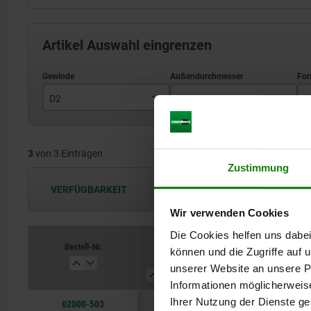
Artikel Auswahl eingrenzen
D2
D1
F
M3
12
3
von 3 Einträgen
M4
18
Zustimmung
M5
28
VERFÜGBARKEIT
Die Verfügbarkeiten werden in regel
Wir verwenden Cookies
Die Cookies helfen uns dabei
Bestell-Nr.
können und die Zugriffe auf
D2
D1
Form
D3
unserer Website an unsere Pa
Informationen möglicherweis
Ihrer Nutzung der Dienste g
02000-503
M3
12
H
7,9