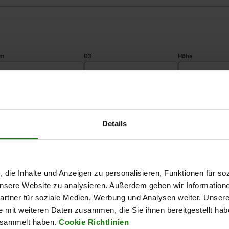
orm
D3
H
H
7,9
11
TABELLE VERGRÖSSERN
12,7
17
Details
19,05
25
Ab Lager lieferbar
mäßigen Abständen mehrmals täglich aktualisiert.
In 1-2 Wochen lie
, die Inhalte und Anzeigen zu personalisieren, Funktionen für so
 unsere Website zu analysieren. Außerdem geben wir Information
H
T
Kugel-
Aufnahme- bohrung
Belastbarkeit max. kN (nu
Ø
statischer Belastung
rtner für soziale Medien, Werbung und Analysen weiter. Unsere
e mit weiteren Daten zusammen, die Sie ihnen bereitgestellt ha
esammelt haben.
Cookie Richtlinien
11
3
10
ø 12 H7X6 min.
10*