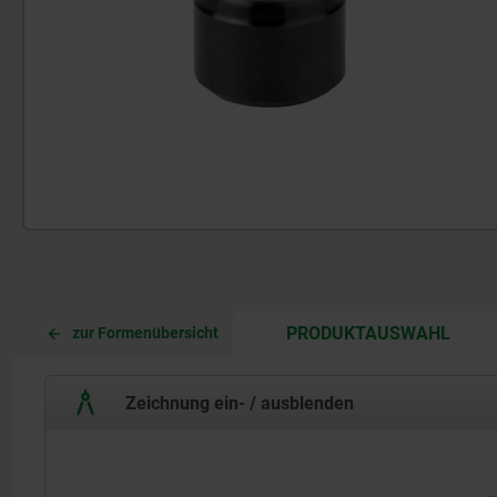
CURR
CURR
PRODUKTAUSWAHL
zur Formenübersicht
TAB:
TAB:
Zeichnung ein- / ausblenden