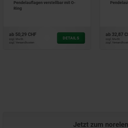
Pendelauflagen verstellbar
Pendelauf
Ring, aus
und Inne
ab
32,87 CHF
ab
85,08 
DETAILS
zzgl. MwSt.
zzgl. MwSt.
zzgl. Versandkosten
zzgl. Versandkos
Jetzt zum norele