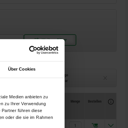
Über Cookies
Lieferzeit auf Anfrage
ferbar
Derzeit nicht lieferbar
ziale Medien anbieten zu
Verfügbarkeit
CAD
Menge
Bestellen
en zu Ihrer Verwendung
r bei
Preis
)
 Partner führen diese
ben oder die sie im Rahmen
40,61 CHF