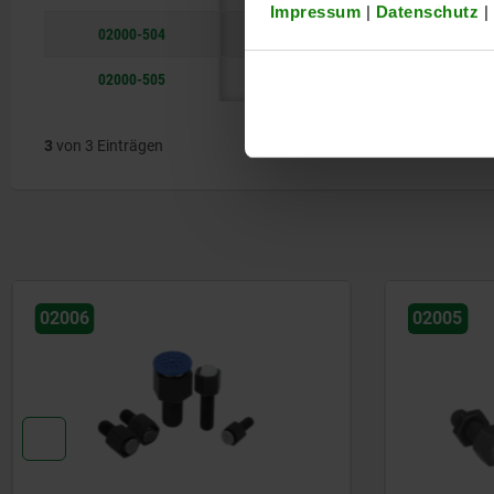
Impressum
|
Datenschutz
|
02000-504
M4
18
H
12,7
02000-505
M5
28
H
19,05
3
von 3 Einträgen
02005
02009