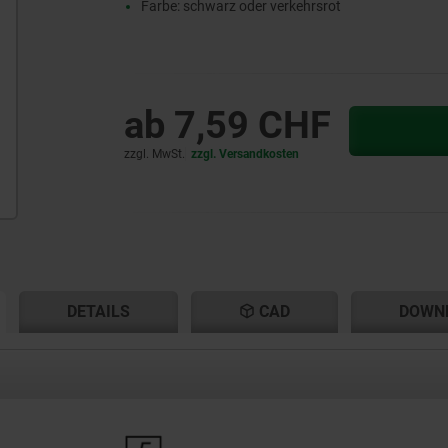
Farbe: schwarz oder verkehrsrot
ab
7,59 CHF
zzgl. MwSt.
zzgl. Versandkosten
ENT
ENT
DETAILS
CAD
DOWN