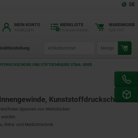
DE
MEIN KONTO
MERKLISTE
WARENKORB
ANMELDEN
Produkte merken
0,00 CHF
productCode
qty
irektbestellung
FDRUCKSCHEIBE UND STIFTSCHRAUBE STAHL ODER E
 Innengewinde, Kunststoffdruckscheibe
mentfreien Spannen von Werkstücken
rt werden
, Reha- und Medizintechnik