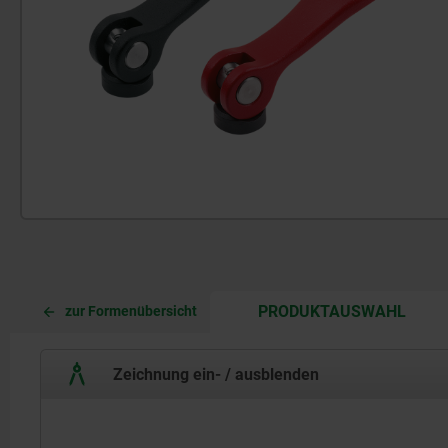
CURR
CURR
PRODUKTAUSWAHL
zur Formenübersicht
TAB:
TAB:
Zeichnung ein- / ausblenden