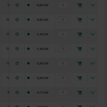
28
1
0,6
45
10,82 CHF
36,2
1
1,5
90
10,82 CHF
52,3
1
2,5
100
11,40 CHF
52,3
1
2,5
100
11,40 CHF
70,4
1,2
4
120
12,05 CHF
70,4
1,2
4
120
12,05 CHF
96
1,5
8
350
13,17 CHF
22
1
0,5
50
7,59 CHF