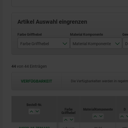
Artikel Auswahl eingrenzen
Farbe Griffhebel
Material Komponente
D
schwarz RAL 9005
Edelstahl
44
von 44 Einträgen
verkehrsrot RAL 3020
Stahl
VERFÜGBARKEIT
Die Verfügbarkeiten werden in regel
Bestell-Nr.
Bestell-Nr.
Farbe
Farbe
Material Komponente
Material Komponente
D
D
Griffhebel
Griffhebel