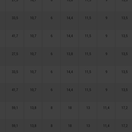
33,5
10,7
6
14,4
11,5
9
13,5
41,7
10,7
6
14,4
11,5
9
13,5
27,5
10,7
6
13,8
11,5
9
13,5
33,5
10,7
6
14,4
11,5
9
13,5
41,7
10,7
6
14,4
11,5
9
13,5
59,1
13,8
8
18
13
11,4
17,2
59,1
13,8
8
18
13
11,4
17,2