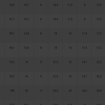
33,5
10,7
6
14,4
11,5
9
13,5
41,7
10,7
6
14,4
11,5
9
13,5
59,1
13,8
8
18
13
11,4
17,2
59,1
13,8
8
18
13
11,4
17,2
79,2
16
9
21,5
15
14,7
22,2
79,2
16
9
21,5
15
14,7
22,2
108
25
11
33,3
24
18,3
28,8
27,5
10,7
6
13,8
11,5
9
13,5