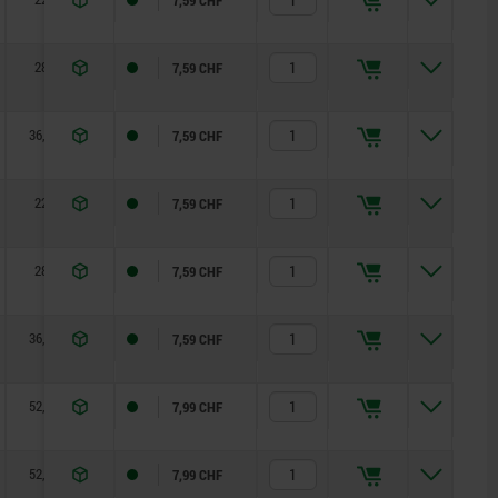
28
1
0,6
45
7,59 CHF
36,2
1
1,5
90
7,59 CHF
22
1
0,5
50
7,59 CHF
28
1
0,6
45
7,59 CHF
36,2
1
1,5
90
7,59 CHF
52,3
1
2,5
100
7,99 CHF
52,3
1
2,5
100
7,99 CHF