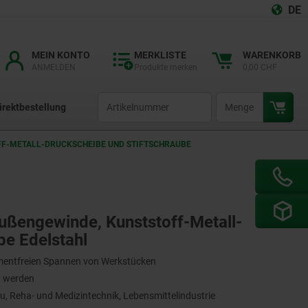
DE
MEIN KONTO
MERKLISTE
WARENKORB
ANMELDEN
Produkte merken
0,00 CHF
productCode
qty
irektbestellung
F-METALL-DRUCKSCHEIBE UND STIFTSCHRAUBE E
Außengewinde, Kunststoff-Metall-
be Edelstahl
mentfreien Spannen von Werkstücken
rt werden
Reha- und Medizintechnik, Lebensmittelindustrie