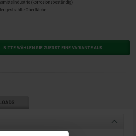
ensmittelindustrie (korrosionsbeständig)
der gestrahlte Oberfläche
BITTE WÄHLEN SIE ZUERST EINE VARIANTE AUS
LOADS