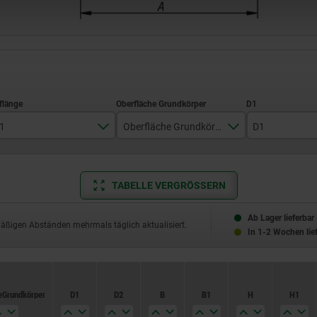
1
Oberfläche Grundkörper
D1
41,7
elektrolytisch poliert
12
59,1
gestrahlt
15,4
TABELLE VERGRÖSSERN
79,2
18,1
Ab Lager lieferbar
mäßigen Abständen mehrmals täglich aktualisiert.
In 1-2 Wochen lie
108
27,1
e Grundkörper
e Grundkörper
D1
D1
D2
D2
B
B
B1
B1
H
H
H1
H1