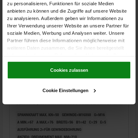
zu personalisieren, Funktionen für soziale Medien
anbieten zu können und die Zugriffe auf unsere Website
264,28 CHF
DETAILS
zzgl. MwSt.
zu analysieren. Außerdem geben wir Informationen zu
zzgl. Versandkosten
Ihrer Verwendung unserer Website an unsere Partner für
soziale Medien, Werbung und Analysen weiter. Unsere
04526
Partner führen diese Informationen möglicherweise mit
weiteren Daten zusammen, die Sie ihnen bereitgestellt
haben oder die sie im Rahmen Ihrer Nutzung der Dienste
gesammelt haben.
Cookie Richtlinien
Impressum
|
Datenschutz
|
AGB
Cookies zulassen
Cookie Einstellungen
KEILSPANNER MIT BEARBEITUNGSZUGABE, B=56
FÜR GEWINDEBOHRUNG G=M16, WERKZEUGSTAHL
GEHÄRTET, KOMP:WERKZEUGSTAHL GEHÄRTET UND
BRÜNIERT
SPANNKRAFT MAX. KN=50
GEWINDE=M16X60
G=M16
A MIN.=67
A MAX.=76
BREITE=56
B1=42
C=29
E=5
AUSFÜHRUNG 2=FÜR GEWINDEBOHRUNG
ANZIEH- DREHMOMENT MAX. NM=210