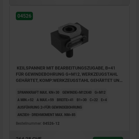
04526
KEILSPANNER MIT BEARBEITUNGSZUGABE, B=41
FÜR GEWINDEBOHRUNG G=M12, WERKZEUGSTAHL
GEHÄRTET, KOMP:WERKZEUGSTAHL GEHÄRTET UND
BRÜNIERT
SPANNKRAFT MAX. KN=30
GEWINDE=M12X40
G=M12
A MIN.=52
A MAX.=59
BREITE=41
B1=30
C=22
E=4
AUSFÜHRUNG 2=FÜR GEWINDEBOHRUNG
ANZIEH- DREHMOMENT MAX. NM=85
Bestellnummer:
04526-12