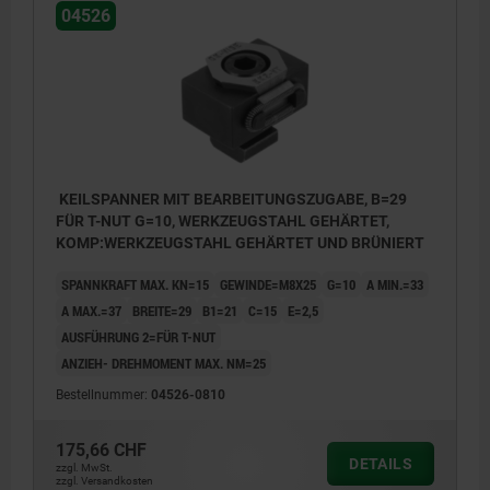
04526
1) Keilspanner
1) Keils
2) Werkstück
2) Werk
3) Gegenhalter
3) Gege
4) Grundplatte
4) Grun
5) Hydraulik/Pneumatikzylinder
5) Hydr
KEILSPANNER MIT BEARBEITUNGSZUGABE, B=29
FÜR T-NUT G=10, WERKZEUGSTAHL GEHÄRTET,
KOMP:WERKZEUGSTAHL GEHÄRTET UND BRÜNIERT
SPANNKRAFT MAX. KN=15
GEWINDE=M8X25
G=10
A MIN.=33
A MAX.=37
BREITE=29
B1=21
C=15
E=2,5
AUSFÜHRUNG 2=FÜR T-NUT
ANZIEH- DREHMOMENT MAX. NM=25
Bestellnummer:
04526-0810
175,66 CHF
DETAILS
zzgl. MwSt.
zzgl. Versandkosten