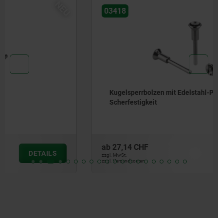
NEU
03418
Kugelsperrbolzen mit Edelstahl-Pilzgriff und hoher
Scherfestigkeit
ab
27,14 CHF
DETAILS
zzgl. MwSt.
zzgl. Versandkosten