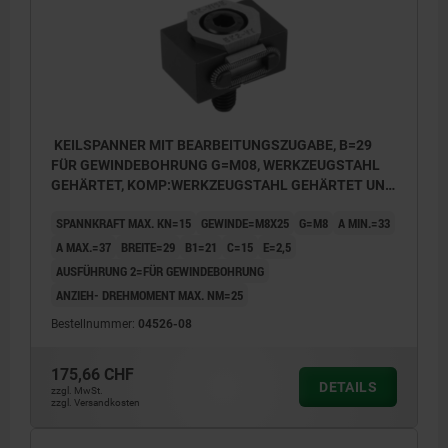
KEILSPANNER MIT BEARBEITUNGSZUGABE, B=29
FÜR GEWINDEBOHRUNG G=M08, WERKZEUGSTAHL
GEHÄRTET, KOMP:WERKZEUGSTAHL GEHÄRTET UND
BRÜNIERT
SPANNKRAFT MAX. KN=15
GEWINDE=M8X25
G=M8
A MIN.=33
A MAX.=37
BREITE=29
B1=21
C=15
E=2,5
AUSFÜHRUNG 2=FÜR GEWINDEBOHRUNG
ANZIEH- DREHMOMENT MAX. NM=25
Bestellnummer:
04526-08
175,66 CHF
DETAILS
zzgl. MwSt.
zzgl. Versandkosten
D) Zylinderschraube DIN 912
D) Zyli