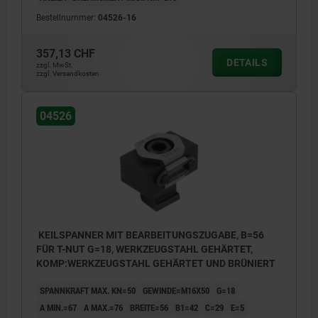
Bestellnummer:
04526-16
357,13 CHF
DETAILS
zzgl. MwSt.
zzgl. Versandkosten
04526
KEILSPANNER MIT BEARBEITUNGSZUGABE, B=56
FÜR T-NUT G=18, WERKZEUGSTAHL GEHÄRTET,
KOMP:WERKZEUGSTAHL GEHÄRTET UND BRÜNIERT
SPANNKRAFT MAX. KN=50
GEWINDE=M16X50
G=18
A MIN.=67
A MAX.=76
BREITE=56
B1=42
C=29
E=5