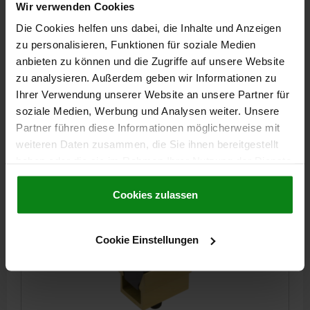
Wir verwenden Cookies
Die Cookies helfen uns dabei, die Inhalte und Anzeigen
KEILSPANNER D=M12, L=47,6, ALUMINIUM ELOXIERT,
KOMP:EINSATZSTAHL BRÜNIERT
zu personalisieren, Funktionen für soziale Medien
anbieten zu können und die Zugriffe auf unsere Website
SPANNKRAFT MAX. KN=15,6
GEWINDE=M12
LÄNGE=47,6
zu analysieren. Außerdem geben wir Informationen zu
B1 MIN. - MAX.=37,3 - 39,7
B2=30,8
H=38,1
H1=19
Ihrer Verwendung unserer Website an unsere Partner für
ANZIEH- DREHMOMENT MAX. NM=38,4
soziale Medien, Werbung und Analysen weiter. Unsere
Bestellnummer:
04522-12
Partner führen diese Informationen möglicherweise mit
weiteren Daten zusammen, die Sie ihnen bereitgestellt
129,71 CHF
haben oder die sie im Rahmen Ihrer Nutzung der Dienste
DETAILS
zzgl. MwSt.
gesammelt haben.
Cookie Richtlinien
zzgl. Versandkosten
Impressum
|
Datenschutz
|
AGB
Cookies zulassen
04522
Cookie Einstellungen