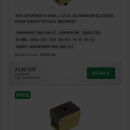
KEILSPANNER D=M06, L=23,8, ALUMINIUM ELOXIERT,
KOMP:EINSATZSTAHL BRÜNIERT
SPANNKRAFT MAX. KN=6,7
GEWINDE=M6
LÄNGE=23,8
B1 MIN. - MAX.=18,6 - 19,9
B2=16,1
H=19
H1=9,5
ANZIEH- DREHMOMENT MAX. NM=14,3
Bestellnummer:
04522-06
24,82 CHF
DETAILS
zzgl. MwSt.
zzgl. Versandkosten
04522