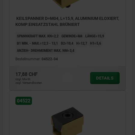
KEILSPANNER D=M04, L=15,9, ALUMINIUM ELOXIERT,
KOMP:EINSATZSTAHL BRÜNIERT
SPANNKRAFT MAX. KN=2,2
GEWINDE=M4
LÄNGE=15,9
B1 MIN. - MAX.=12,3 - 13,1
B2=10,4
H=12,7
H1=5,6
ANZIEH- DREHMOMENT MAX. NM=3,4
Bestellnummer:
04522-04
17,88 CHF
DETAILS
zzgl. MwSt.
zzgl. Versandkosten
04522
Im gespannten Zustand sollte das in der
Tabelle angegebene Maß B1 max. erreicht
werden.