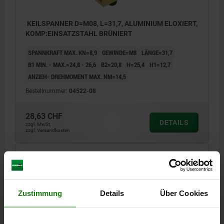
KEILSPANNER D=M08, L=31,7, ALUMINIUM ELOXIERT,
KOMP:EINSATZSTAHL BRÜNIERT
SPANNKRAFT MAX. KN=8,9
GEWINDE=M8
LÄNGE=31,7
B1 MIN. - MAX.=24,8 - 26,6
B2=20,8
H=25,4
H1=12,7
ANZIEH- DREHMOMENT MAX. NM=14,5
Bestellnummer:
04522-08
28,63 CHF
DETAILS
zzgl. MwSt.
zzgl. Versandkosten
04522
Zustimmung
Details
Über Cookies