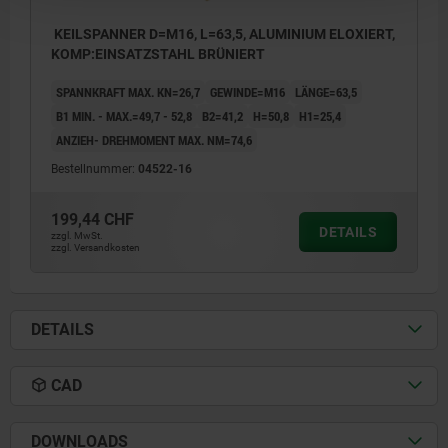
KEILSPANNER D=M16, L=63,5, ALUMINIUM ELOXIERT,
KOMP:EINSATZSTAHL BRÜNIERT
SPANNKRAFT MAX. KN=26,7
GEWINDE=M16
LÄNGE=63,5
B1 MIN. - MAX.=49,7 - 52,8
B2=41,2
H=50,8
H1=25,4
ANZIEH- DREHMOMENT MAX. NM=74,6
Bestellnummer:
04522-16
199,44 CHF
DETAILS
zzgl. MwSt.
zzgl. Versandkosten
DETAILS
CAD
DOWNLOADS