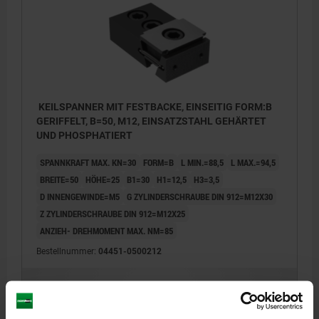
KEILSPANNER MIT FESTBACKE, EINSEITIG FORM:B
GERIFFELT, B=50, M12, EINSATZSTAHL GEHÄRTET
UND PHOSPHATIERT
SPANNKRAFT MAX. KN=30
FORM=B
L MIN.=88,5
L MAX.=94,5
BREITE=50
HÖHE=25
B1=30
H1=12,5
H3=3,5
D INNENGEWINDE=M5
G ZYLINDERSCHRAUBE DIN 912=M12X30
Z ZYLINDERSCHRAUBE DIN 912=M12X25
ANZIEH- DREHMOMENT MAX. NM=85
Bestellnummer:
04451-0500212
438,90 CHF
DETAILS
zzgl. MwSt.
zzgl. Versandkosten