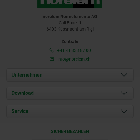
norelem Normelemente AG
Chli Ebnet 1
6403 Küssnacht am Rigi
Zentrale
+41 41 833 87 00
info@norelem.ch
Unternehmen
Über uns
Download
Aktuelles
Dokumente
Service
Kontakt
Lieferkonditionen
SICHER BEZAHLEN
Zertifizierung