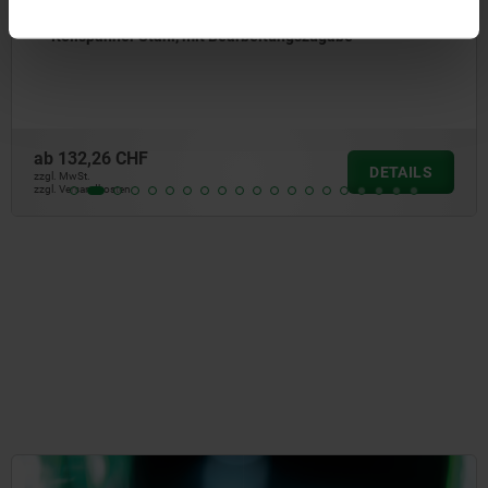
itungszugabe
Spann-Exzenterschrauben mi
Anschlag
ab
92,64 CHF
DETAILS
zzgl. MwSt.
zzgl. Versandkosten