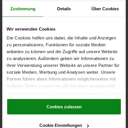
Zustimmung
Details
Über Cookies
DETAILS
Wir verwenden Cookies
CAD
Die Cookies helfen uns dabei, die Inhalte und Anzeigen
zu personalisieren, Funktionen für soziale Medien
DOWNLOADS
anbieten zu können und die Zugriffe auf unsere Website
zu analysieren. Außerdem geben wir Informationen zu
Andere Kunden kauften auch
Ihrer Verwendung unserer Website an unsere Partner für
soziale Medien, Werbung und Analysen weiter. Unsere
Partner führen diese Informationen möglicherweise mit
weiteren Daten zusammen, die Sie ihnen bereitgestellt
04521
haben oder die sie im Rahmen Ihrer Nutzung der Dienste
gesammelt haben.
Cookie Richtlinien
Impressum
|
Datenschutz
|
AGB
Cookies zulassen
Cookie Einstellungen