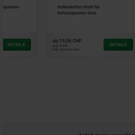
Rollenketten Stahl für
Spannbac
Kettenspanner-Sets
oder glat
77 - Back
ab
19,56 CHF
ab
304,27
DETAILS
zzgl. MwSt.
zzgl. MwSt.
zzgl. Versandkosten
zzgl. Versandkos