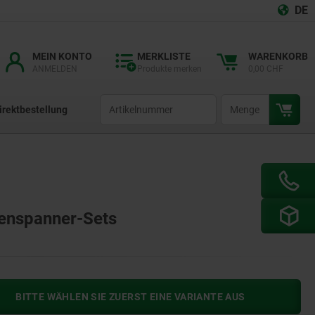
DE
MEIN KONTO
MERKLISTE
WARENKORB
ANMELDEN
Produkte merken
0,00 CHF
productCode
qty
irektbestellung
tenspanner-Sets
BITTE WÄHLEN SIE ZUERST EINE VARIANTE AUS