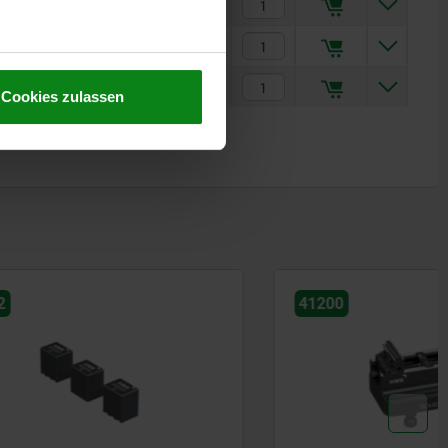
302,85 CHF
1.008,14 CHF
1.264,83 CHF
Cookies zulassen
41200