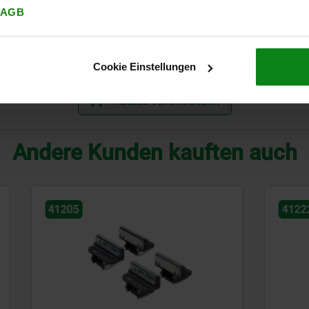
126
202-253
30
40
AGB
180
270-333
50
75
180
291-360
50
120
Cookie Einstellungen
TABELLE VERGRÖSSERN
Andere Kunden kauften auch
41222