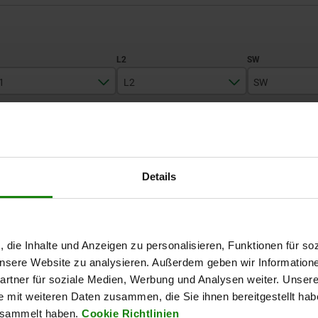
1
L2
SW
97
143-178
24
TABELLE VERGRÖSSERN
126
202-253
30
180
270-333
50
Ab Lager lieferbar
Details
mäßigen Abständen mehrmals täglich aktualisiert.
In 1-2 Wochen lie
291-360
L1
L2
SW
Spannkraft max. kN
, die Inhalte und Anzeigen zu personalisieren, Funktionen für so
 unsere Website zu analysieren. Außerdem geben wir Information
rtner für soziale Medien, Werbung und Analysen weiter. Unsere
97
143-178
24
15
e mit weiteren Daten zusammen, die Sie ihnen bereitgestellt ha
esammelt haben.
Cookie Richtlinien