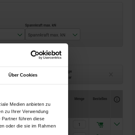
Spannkraft max. kN
15
40
75
Lieferzeit auf Anfrage
Über Cookies
ferbar
Derzeit nicht lieferbar
120
Verfügbarkeit
CAD
Menge
Bestellen
Preis
ziale Medien anbieten zu
en zu Ihrer Verwendung
 Partner führen diese
205,49 CHF
ben oder die sie im Rahmen