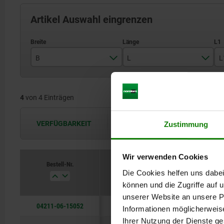
Artikel Auswahl eingrenzen
B
L
L
14
52
4
von 4 Einträgen
20
66
31
92
VERFÜGBARKEIT
Zustimmung
Die Verfügbarkeiten werden in regel
Wir verwenden Cookies
Bestell-Nr.
B
L
Die Cookies helfen uns dabei
können und die Zugriffe auf
unserer Website an unsere Pa
04211-06-15052
14
52
Informationen möglicherweis
Ihrer Nutzung der Dienste g