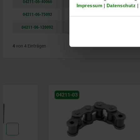
04211-06-40066
20
66
Impressum
|
Datenschutz
|
04211-06-75092
31
92
04211-06-120092
31
92
4
von 4 Einträgen
04211-03
41205