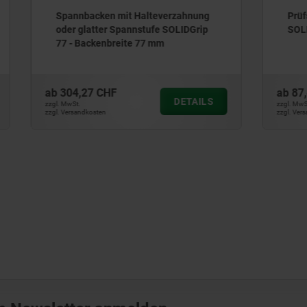
ken mit Halteverzahnung
Prüfsteine für den Backen
ter Spannstufe SOLIDGrip
SOLIDStamp
enbreite 77 mm
 CHF
ab
87,40 CHF
DETAILS
zzgl. MwSt.
ten
zzgl. Versandkosten