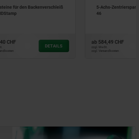
verschleiß
5-Achs-Zentrierspanner SOLIDGrip
46
ab
584,49 CHF
DETAILS
DETAILS
zzgl. MwSt.
zzgl. Versandkosten