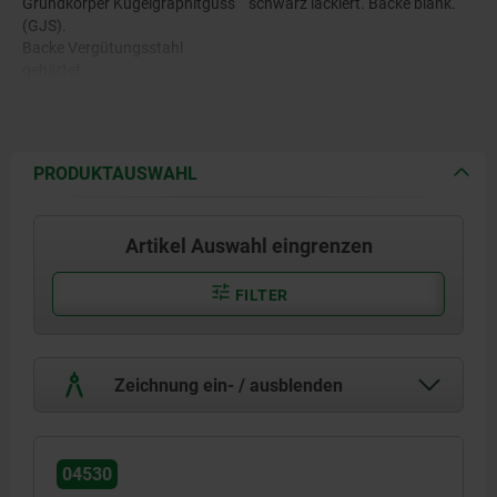
Grundkörper Kugelgraphitguss
schwarz lackiert. Backe blank.
(GJS).
Backe Vergütungsstahl
gehärtet.
PRODUKTAUSWAHL
Artikel Auswahl eingrenzen
FILTER
Zeichnung ein- / ausblenden
04530