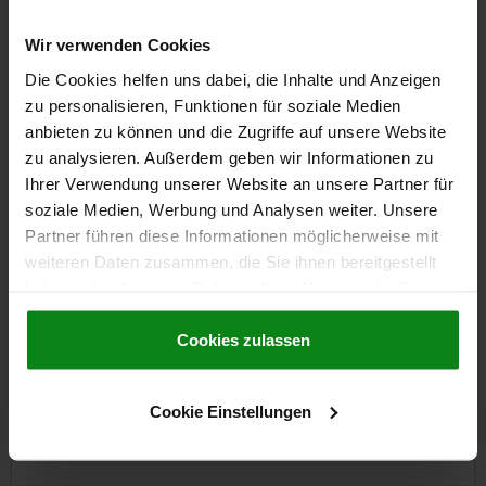
CAD
und M16
Wir verwenden Cookies
2) Werkstück
DOWNLOADS
Die Cookies helfen uns dabei, die Inhalte und Anzeigen
zu personalisieren, Funktionen für soziale Medien
Andere Kunden kauften auch
anbieten zu können und die Zugriffe auf unsere Website
zu analysieren. Außerdem geben wir Informationen zu
Ihrer Verwendung unserer Website an unsere Partner für
soziale Medien, Werbung und Analysen weiter. Unsere
04624-10
Partner führen diese Informationen möglicherweise mit
weiteren Daten zusammen, die Sie ihnen bereitgestellt
haben oder die sie im Rahmen Ihrer Nutzung der Dienste
gesammelt haben.
Cookie Richtlinien
Impressum
|
Datenschutz
|
AGB
Cookies zulassen
Niederzugspanner hydraulisch einfach wirkend m
Cookie Einstellungen
Federrückstellung