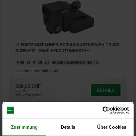
NIEDERZUGSPANNER, FORM:B KUGELGRAPHITGUSS,
SCHWARZ, KOMP:VERGÜTUNGSSTAHL
F KN=58
F1 KN=2,4
ANZIEHDREHMOMENT NM=150
Bestellnummer:
04530-03
338,23 CHF
DETAILS
zzgl. MwSt.
zzgl. Versandkosten
DETAILS
Zustimmung
Details
Über Cookies
1) Kegelpfanne und Kugelscheibe für M12