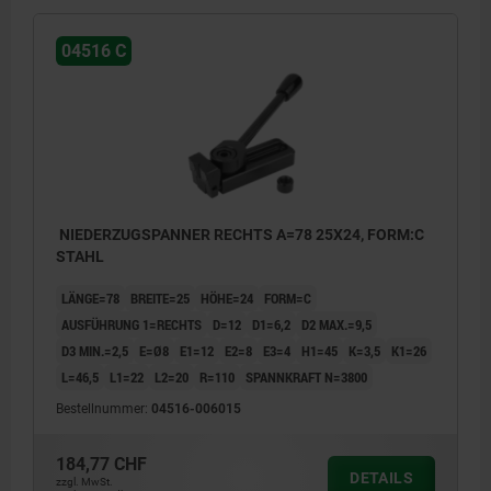
04516 C
NIEDERZUGSPANNER RECHTS A=78 25X24, FORM:C
STAHL
LÄNGE=78
BREITE=25
HÖHE=24
FORM=C
AUSFÜHRUNG 1=RECHTS
D=12
D1=6,2
D2 MAX.=9,5
D3 MIN.=2,5
E=Ø8
E1=12
E2=8
E3=4
H1=45
K=3,5
K1=26
L=46,5
L1=22
L2=20
R=110
SPANNKRAFT N=3800
Bestellnummer:
04516-006015
184,77 CHF
DETAILS
zzgl. MwSt.