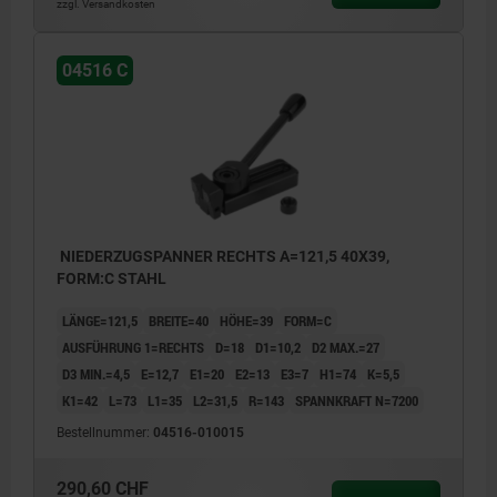
zzgl. Versandkosten
04516 C
NIEDERZUGSPANNER RECHTS A=121,5 40X39,
FORM:C STAHL
LÄNGE=121,5
BREITE=40
HÖHE=39
FORM=C
AUSFÜHRUNG 1=RECHTS
D=18
D1=10,2
D2 MAX.=27
D3 MIN.=4,5
E=12,7
E1=20
E2=13
E3=7
H1=74
K=5,5
K1=42
L=73
L1=35
L2=31,5
R=143
SPANNKRAFT N=7200
Bestellnummer:
04516-010015
290,60 CHF