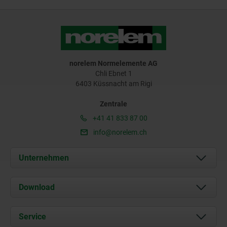
norelem Normelemente AG
Chli Ebnet 1
6403 Küssnacht am Rigi
Zentrale
+41 41 833 87 00
info@norelem.ch
Unternehmen
Über uns
Download
Aktuelles
Dokumente
Service
Kontakt