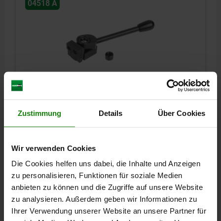
04518 A
NIEDERZUGSPANNER LINKS A=38,5 25X25, FORM:A
STAHL
Zustimmung
Details
Über Cookies
LÄNGE=38,5
BREITE=25
HÖHE=25
FORM=A
AUSFÜHRUNG 1=LINKS
D=12
D1=M6
E=11
H1=45
K=4
L=22
L1=20
L2=17
L3=4
R=110
SPANNKRAFT N=3800
Wir verwenden Cookies
Bestellnummer:
04518-006025
Die Cookies helfen uns dabei, die Inhalte und Anzeigen
zu personalisieren, Funktionen für soziale Medien
142,80 CHF
DETAILS
zzgl. MwSt.
anbieten zu können und die Zugriffe auf unsere Website
zzgl. Versandkosten
zu analysieren. Außerdem geben wir Informationen zu
Ihrer Verwendung unserer Website an unsere Partner für
04518 A