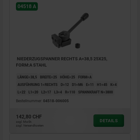
04518 A
NIEDERZUGSPANNER RECHTS A=38,5 25X25,
FORM:A STAHL
LÄNGE=38,5
BREITE=25
HÖHE=25
FORM=A
AUSFÜHRUNG 1=RECHTS
D=12
D1=M6
E=11
H1=45
K=4
L=22
L1=20
L2=17
L3=4
R=110
SPANNKRAFT N=3800
Bestellnummer:
04518-006005
142,80 CHF
DETAILS
zzgl. MwSt.
zzgl. Versandkosten