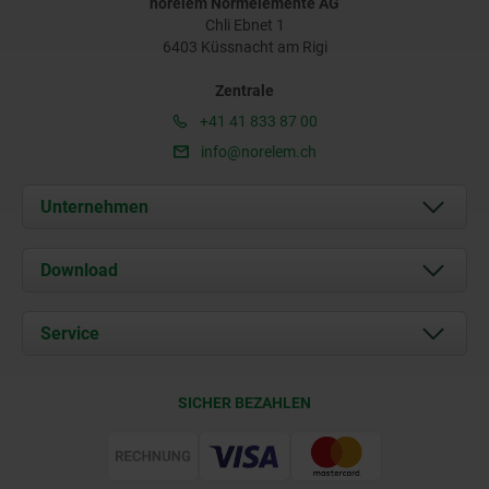
norelem Normelemente AG
Chli Ebnet 1
6403 Küssnacht am Rigi
Zentrale
+41 41 833 87 00
info@norelem.ch
Unternehmen
Über uns
Download
Aktuelles
Dokumente
Service
Kontakt
Lieferkonditionen
SICHER BEZAHLEN
Zertifizierung