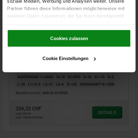
soziale Medien, Werbung und Analysen weiter. Unsere
Partner führen diese Informationen möglicherweise mit
weiteren Daten zusammen, die Sie ihnen bereitgestellt
haben oder die sie im Rahmen Ihrer Nutzung der Dienste
gesammelt haben.
Cookie Richtlinien
Impressum
|
Datenschutz
|
AGB
Cookies zulassen
NIEDERZUGSPANNER LINKS A=58,5 40X40, FORM:A
STAHL
Cookie Einstellungen
LÄNGE=58,5
BREITE=40
HÖHE=40
FORM=A
AUSFÜHRUNG 1=LINKS
D=18
D1=M10
E=18
H1=74
K=6
L=35
L1=31,5
L2=27
L3=6
R=143
SPANNKRAFT N=7200
Bestellnummer:
04518-010025
206,32 CHF
DETAILS
zzgl. MwSt.
zzgl. Versandkosten