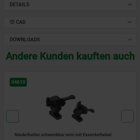
DETAILS
CAD
DOWNLOADS
Andere Kunden kauften auch
044
rhalter schwenkbar mini mit Exzenterhebel
Tie