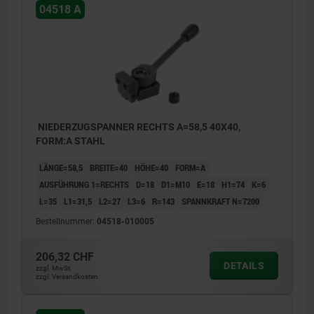
04518 A
NIEDERZUGSPANNER RECHTS A=58,5 40X40,
FORM:A STAHL
LÄNGE=58,5
BREITE=40
HÖHE=40
FORM=A
AUSFÜHRUNG 1=RECHTS
D=18
D1=M10
E=18
H1=74
K=6
L=35
L1=31,5
L2=27
L3=6
R=143
SPANNKRAFT N=7200
Bestellnummer:
04518-010005
206,32 CHF
DETAILS
zzgl. MwSt.
zzgl. Versandkosten