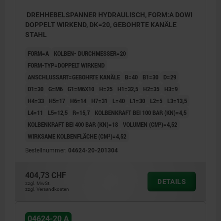
DREHHEBELSPANNER HYDRAULISCH, FORM:A DOWI
DOPPELT WIRKEND, DK=20, GEBOHRTE KANÄLE
STAHL
FORM=A
KOLBEN- DURCHMESSER=20
FORM-TYP=DOPPELT WIRKEND
ANSCHLUSSART=GEBOHRTE KANÄLE
B=40
B1=30
D=29
D1=30
G=M6
G1=M6X10
H=25
H1=32,5
H2=35
H3=9
H4=33
H5=17
H6=14
H7=31
L=40
L1=30
L2=5
L3=13,5
L4=11
L5=12,5
R=15,7
KOLBENKRAFT BEI 100 BAR (KN)=4,5
KOLBENKRAFT BEI 400 BAR (KN)=18
VOLUMEN (CM³)=4,52
WIRKSAME KOLBENFLÄCHE (CM²)=4,52
Bestellnummer:
04624-20-201304
404,73 CHF
DETAILS
zzgl. MwSt.
zzgl. Versandkosten
04624-20 A