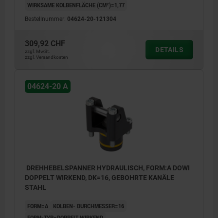
WIRKSAME KOLBENFLÄCHE (CM²)=1,77
1) Spannhebellänge (siehe 04624-30)
1) Span
Bestellnummer:
04624-20-121304
2) Hub (siehe 04624-30)
2) Hub 
3) siehe Zubehör
3) sieh
4) Einbaukontur
4) Einb
309,92 CHF
DETAILS
5) Kanten gerundet
5) Kant
zzgl. MwSt.
zzgl. Versandkosten
6) lösen
6) lösen
7) spannen alternativ
7) spann
8) spannen
8) span
04624-20 A
DREHHEBELSPANNER HYDRAULISCH, FORM:A DOWI
DOPPELT WIRKEND, DK=16, GEBOHRTE KANÄLE
STAHL
FORM=A
KOLBEN- DURCHMESSER=16
FORM-TYP=DOPPELT WIRKEND