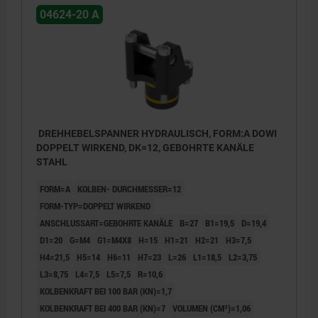
04624-20 A
DREHHEBELSPANNER HYDRAULISCH, FORM:A DOWI
DOPPELT WIRKEND, DK=12, GEBOHRTE KANÄLE
STAHL
FORM=A
KOLBEN- DURCHMESSER=12
FORM-TYP=DOPPELT WIRKEND
ANSCHLUSSART=GEBOHRTE KANÄLE
B=27
B1=19,5
D=19,4
D1=20
G=M4
G1=M4X8
H=15
H1=21
H2=21
H3=7,5
H4=21,5
H5=14
H6=11
H7=23
L=26
L1=18,5
L2=3,75
L3=8,75
L4=7,5
L5=7,5
R=10,6
KOLBENKRAFT BEI 100 BAR (KN)=1,7
KOLBENKRAFT BEI 400 BAR (KN)=7
VOLUMEN (CM³)=1,06