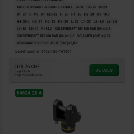
ANSCHLUSSART=GEBOHRTE KANÄLE
B=34
B1=25
D=23
D1=24
G=M5
G1=M5X12
H=20
H1=26
H2=28
H3=10,5
H4=26,5
H5=17
H6=13
H7=26
L=32
L1=23
L2=4,5
L3=9,5
L4=10
L5=10
R=14,2
KOLBENKRAFT BEI 100 BAR (KN)=2,8
KOLBENKRAFT BEI 400 BAR (KN)=11,3
VOLUMEN (CM³)=2,03
WIRKSAME KOLBENFLÄCHE (CM²)=2,83
Bestellnummer:
04624-20-161304
370,76 CHF
DETAILS
zzgl. MwSt.
zzgl. Versandkosten
04624-20 A