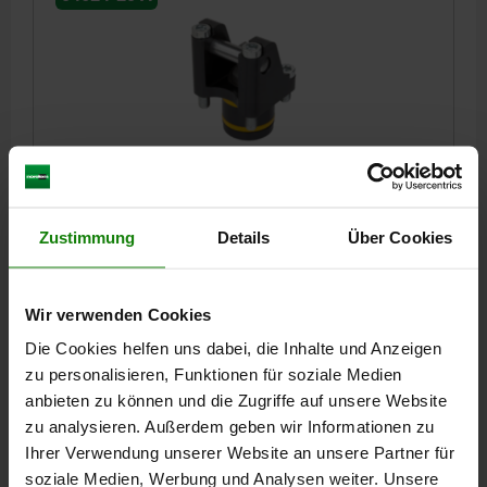
DREHHEBELSPANNER HYDRAULISCH, FORM:A DOWI
DOPPELT WIRKEND, DK=25, GEBOHRTE KANÄLE
STAHL
Zustimmung
Details
Über Cookies
FORM=A
KOLBEN- DURCHMESSER=25
FORM-TYP=DOPPELT WIRKEND
Wir verwenden Cookies
ANSCHLUSSART=GEBOHRTE KANÄLE
B=52
B1=38,5
D=35
D1=36
G=M8
G1=M8X12
H=31,25
H1=37
H2=43,75
Die Cookies helfen uns dabei, die Inhalte und Anzeigen
H3=11,5
H4=38
H5=20
H6=15
H7=33
L=49
L1=35,5
zu personalisieren, Funktionen für soziale Medien
L2=6,75
L3=14,75
L4=11
L5=15,63
R=18,7
anbieten zu können und die Zugriffe auf unsere Website
KOLBENKRAFT BEI 100 BAR (KN)=6,15
zu analysieren. Außerdem geben wir Informationen zu
KOLBENKRAFT BEI 400 BAR (KN)=24,6
VOLUMEN (CM³)=8,82
Ihrer Verwendung unserer Website an unsere Partner für
WIRKSAME KOLBENFLÄCHE (CM²)=6,15
soziale Medien, Werbung und Analysen weiter. Unsere