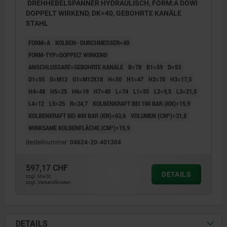
DREHHEBELSPANNER HYDRAULISCH, FORM:A DOWI
DOPPELT WIRKEND, DK=40, GEBOHRTE KANÄLE
STAHL
FORM=A
KOLBEN- DURCHMESSER=40
FORM-TYP=DOPPELT WIRKEND
ANSCHLUSSART=GEBOHRTE KANÄLE
B=78
B1=59
D=53
D1=55
G=M12
G1=M12X18
H=50
H1=47
H2=70
H3=17,5
H4=48
H5=25
H6=19
H7=40
L=74
L1=55
L2=9,5
L3=21,5
L4=12
L5=25
R=24,7
KOLBENKRAFT BEI 100 BAR (KN)=15,9
KOLBENKRAFT BEI 400 BAR (KN)=63,6
VOLUMEN (CM³)=31,8
WIRKSAME KOLBENFLÄCHE (CM²)=15,9
Bestellnummer:
04624-20-401304
597,17 CHF
DETAILS
zzgl. MwSt.
zzgl. Versandkosten
DETAILS