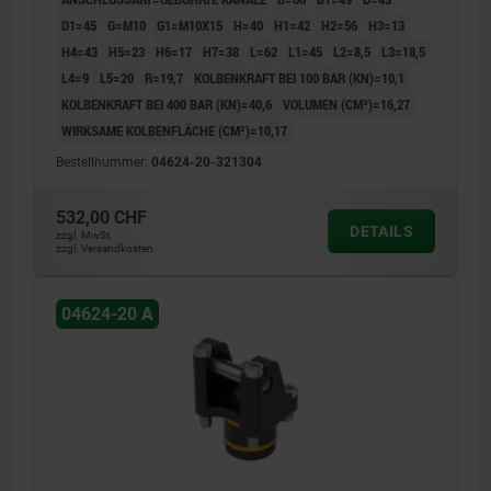
D1=45
G=M10
G1=M10X15
H=40
H1=42
H2=56
H3=13
H4=43
H5=23
H6=17
H7=38
L=62
L1=45
L2=8,5
L3=18,5
L4=9
L5=20
R=19,7
KOLBENKRAFT BEI 100 BAR (KN)=10,1
KOLBENKRAFT BEI 400 BAR (KN)=40,6
VOLUMEN (CM³)=16,27
WIRKSAME KOLBENFLÄCHE (CM²)=10,17
Bestellnummer:
04624-20-321304
532,00 CHF
DETAILS
zzgl. MwSt.
zzgl. Versandkosten
04624-20 A