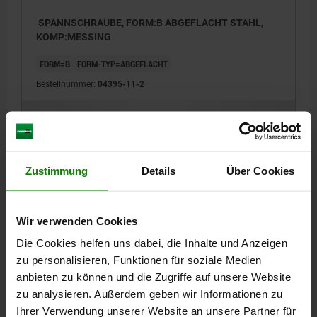
SPANNSCHRAUBE, FORM:B ABGEFLACHT STAHL,
KOMP:MESSING
FORM=B
FORM-TYP=ABGEFLACHT
Bestellnummer:
04395-11-2
88,14 CHF
DETAILS
zzgl. MwSt.
zzgl. Versandkosten
Zustimmung
Details
Über Cookies
FORMEN
Wir verwenden Cookies
DETAILS
Die Cookies helfen uns dabei, die Inhalte und Anzeigen
zu personalisieren, Funktionen für soziale Medien
DOWNLOADS
anbieten zu können und die Zugriffe auf unsere Website
zu analysieren. Außerdem geben wir Informationen zu
Andere Kunden kauften auch
Ihrer Verwendung unserer Website an unsere Partner für