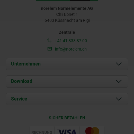
norelem Normelemente AG
Chli Ebnet 1
6403 Küssnacht am Rigi
Zentrale
+41 41 833 87 00
info@norelem.ch
Unternehmen
Über uns
Download
Aktuelles
Dokumente
Service
Kontakt
Lieferkonditionen
SICHER BEZAHLEN
Zertifizierung