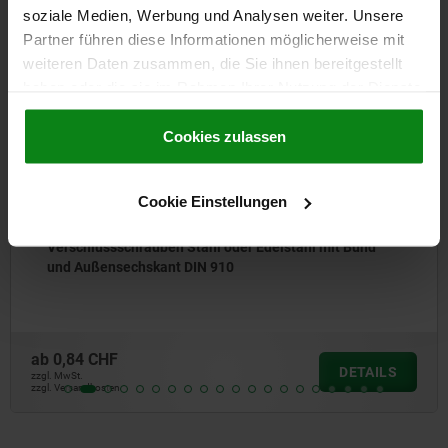
soziale Medien, Werbung und Analysen weiter. Unsere
Partner führen diese Informationen möglicherweise mit
weiteren Daten zusammen, die Sie ihnen bereitgestellt
NEU
28016
haben oder die sie im Rahmen Ihrer Nutzung der Dienste
gesammelt haben.
Cookie Richtlinien
Impressum
|
Datenschutz
|
AGB
Cookies zulassen
Cookie Einstellungen
Verschlussschrauben Stahl oder Edelstahl mit Bund
und Außensechskant DIN 910
ab
0,84 CHF
DETAILS
zzgl. MwSt.
zzgl. Versandkosten