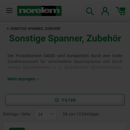
SONSTIGE SPANNER, ZUBEHÖR
Sonstige Spanner, Zubehör
Der Produkbereich 04000 wird komplettiert durch eine breite
Zubehörauswahl für verschiedene Spannsysteme und durch
weitere Spannelemente, u. a. Spannbolzen, Spannschrauben,
Spannmuttern. Somit ist eine Vielzahl an Spannvorrichtungen in
allen Bereichen von Industrie, Maschinenbau, Produktion und
Mehr anzeigen
Fertigung effektiv und in höchster Präzison mit den norelem
Normteilen realisierbar.
FILTER
Einträge / Seite
13
von 13 Einträgen