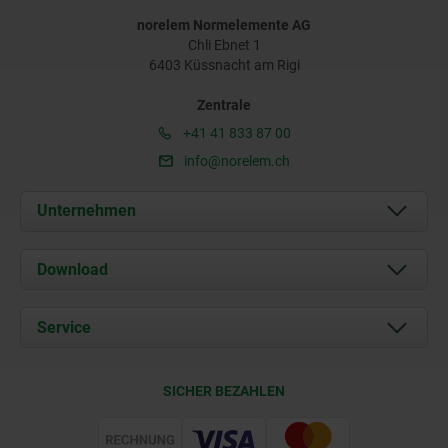
norelem Normelemente AG
Chli Ebnet 1
6403 Küssnacht am Rigi
Zentrale
+41 41 833 87 00
info@norelem.ch
Unternehmen
Über uns
Download
Aktuelles
Dokumente
Service
Kontakt
Lieferkonditionen
SICHER BEZAHLEN
Zertifizierung