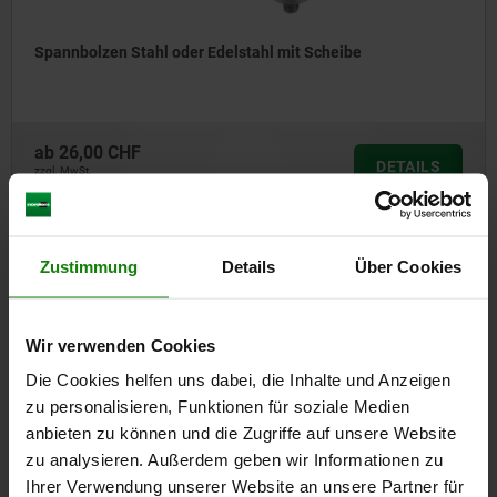
Spannbolzen Stahl oder Edelstahl mit Scheibe
ab
26,00 CHF
DETAILS
zzgl. MwSt.
zzgl. Versandkosten
Zustimmung
Details
Über Cookies
04755
Wir verwenden Cookies
Die Cookies helfen uns dabei, die Inhalte und Anzeigen
zu personalisieren, Funktionen für soziale Medien
anbieten zu können und die Zugriffe auf unsere Website
Spannbolzen Stahl oder Edelstahl mit Klemmwinkel
zu analysieren. Außerdem geben wir Informationen zu
Ihrer Verwendung unserer Website an unsere Partner für