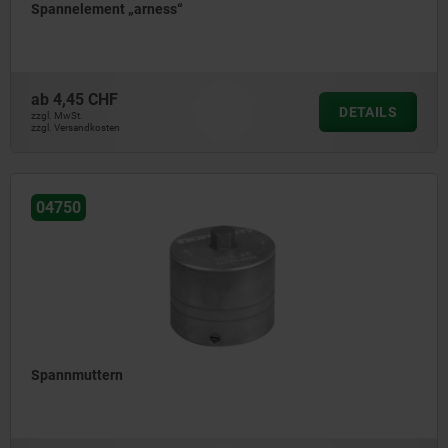
Spannelement „arness“
ab
4,45 CHF
DETAILS
zzgl. MwSt.
zzgl. Versandkosten
04750
Spannmuttern