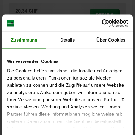
20,34 CHF
DETAILS
zzgl. MwSt.
zzgl. Versandkosten
04435-10
Zustimmung
Details
Über Cookies
Wir verwenden Cookies
Die Cookies helfen uns dabei, die Inhalte und Anzeigen
zu personalisieren, Funktionen für soziale Medien
anbieten zu können und die Zugriffe auf unsere Website
SPANN-EXZENTERSCHRAUBE MIT SECHSKANT GR.4
zu analysieren. Außerdem geben wir Informationen zu
M12X25 MESSING, SCHWARZGRAU RAL7021, MIT
Ihrer Verwendung unserer Website an unsere Partner für
KLEMMHEBEL, KOMP:VERGÜTUNGSSTAHL,
BRÜNIERT
soziale Medien, Werbung und Analysen weiter. Unsere
GEWINDE=M12
GEWINDELÄNGE=25
GRIFFLÄNGE=96,8
Partner führen diese Informationen möglicherweise mit
GRIFFLÄNGE=110,3
B=14,1
H=53
H2=37,6
GRIFFHÖHE=72,3
weiteren Daten zusammen, die Sie ihnen bereitgestellt
H4=78
H5=9,5
H6=20
S=12,7
SW=25,4
haben oder die sie im Rahmen Ihrer Nutzung der Dienste
S1 (SPANNWEG)=2,03
SPANNKRAFT KN=1,7