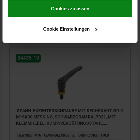
gesammelt haben.
Cookie Richtlinien
ANZIEH- DREHMOMENT MAX. NM=15
Impressum
|
Datenschutz
|
AGB
Cookies zulassen
Bestellnummer:
04435-10-12
Cookie Einstellungen
25,06 CHF
DETAILS
zzgl. MwSt.
zzgl. Versandkosten
04435-10
SPANN-EXZENTERSCHRAUBE MIT SECHSKANT GR.5
M16X30 MESSING, SCHWARZGRAU RAL7021, MIT
KLEMMHEBEL, KOMP:VERGÜTUNGSSTAHL,
BRÜNIERT
GEWINDE=M16
GEWINDELÄNGE=30
GRIFFLÄNGE=110,9