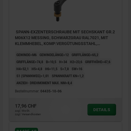
SPANN-EXZENTERSCHRAUBE MIT SECHSKANT GR.2
M06X12 MESSING, SCHWARZGRAU RAL7021, MIT
KLEMMHEBEL, KOMP:VERGÜTUNGSSTAHL,
BRÜNIERT
GEWINDE=M6
GEWINDELÄNGE=12
GRIFFLÄNGE=65,2
GRIFFLÄNGE=74,8
B=10,5
H=34
H2=23,6
GRIFFHÖHE=47,6
H4=52,1
H5=4,8
H6=11,5
S=7,8
SW=16
S1 (SPANNWEG)=1,01
SPANNKRAFT KN=1,2
ANZIEH- DREHMOMENT MAX. NM=8,4
Bestellnummer:
04435-10-06
17,96 CHF
DETAILS
zzgl. MwSt.
zzgl. Versandkosten