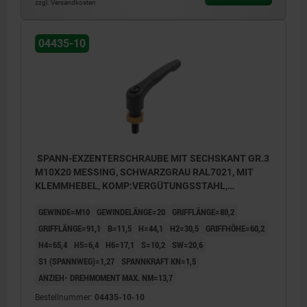
zzgl. Versandkosten
04435-10
SPANN-EXZENTERSCHRAUBE MIT SECHSKANT GR.3
M10X20 MESSING, SCHWARZGRAU RAL7021, MIT
KLEMMHEBEL, KOMP:VERGÜTUNGSSTAHL,
BRÜNIERT
GEWINDE=M10
GEWINDELÄNGE=20
GRIFFLÄNGE=80,2
GRIFFLÄNGE=91,1
B=11,5
H=44,1
H2=30,5
GRIFFHÖHE=60,2
H4=65,4
H5=6,4
H6=17,1
S=10,2
SW=20,6
S1 (SPANNWEG)=1,27
SPANNKRAFT KN=1,5
ANZIEH- DREHMOMENT MAX. NM=13,7
Bestellnummer:
04435-10-10