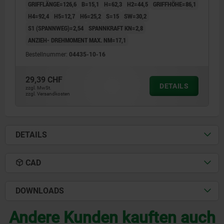
GRIFFLÄNGE=126,6
B=15,1
H=62,3
H2=44,5
GRIFFHÖHE=86,1
H4=92,4
H5=12,7
H6=25,2
S=15
SW=30,2
S1 (SPANNWEG)=2,54
SPANNKRAFT KN=2,8
ANZIEH- DREHMOMENT MAX. NM=17,1
Bestellnummer:
04435-10-16
29,39 CHF
DETAILS
zzgl. MwSt.
zzgl. Versandkosten
DETAILS
CAD
DOWNLOADS
Andere Kunden kauften auch