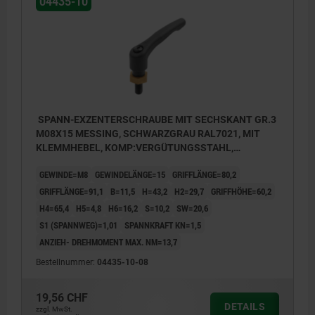
04435-10
SPANN-EXZENTERSCHRAUBE MIT SECHSKANT GR.3
M08X15 MESSING, SCHWARZGRAU RAL7021, MIT
KLEMMHEBEL, KOMP:VERGÜTUNGSSTAHL,
BRÜNIERT
GEWINDE=M8
GEWINDELÄNGE=15
GRIFFLÄNGE=80,2
GRIFFLÄNGE=91,1
B=11,5
H=43,2
H2=29,7
GRIFFHÖHE=60,2
H4=65,4
H5=4,8
H6=16,2
S=10,2
SW=20,6
S1 (SPANNWEG)=1,01
SPANNKRAFT KN=1,5
ANZIEH- DREHMOMENT MAX. NM=13,7
Bestellnummer:
04435-10-08
19,56 CHF
DETAILS
zzgl. MwSt.