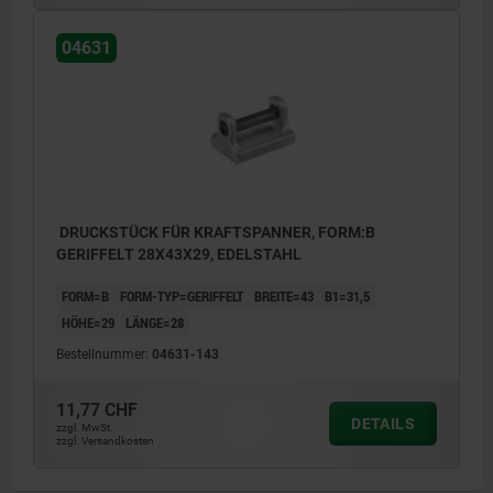
04631
DRUCKSTÜCK FÜR KRAFTSPANNER, FORM:B
GERIFFELT 28X43X29, EDELSTAHL
FORM=B
FORM-TYP=GERIFFELT
BREITE=43
B1=31,5
HÖHE=29
LÄNGE=28
Bestellnummer:
04631-143
11,77 CHF
DETAILS
zzgl. MwSt.
zzgl. Versandkosten