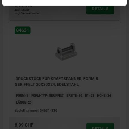
8,81 CHF
DETAILS
zzgl. MwSt.
zzgl. Versandkosten
04631
DRUCKSTÜCK FÜR KRAFTSPANNER, FORM:B
GERIFFELT 20X30X24, EDELSTAHL
FORM=B
FORM-TYP=GERIFFELT
BREITE=30
B1=21
HÖHE=24
LÄNGE=20
Bestellnummer:
04631-130
8,99 CHF
DETAILS