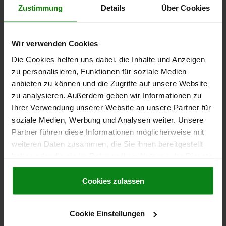
Zustimmung
Details
Über Cookies
8,75 CHF
DETAILS
zzgl. MwSt.
zzgl. Versandkosten
Wir verwenden Cookies
Die Cookies helfen uns dabei, die Inhalte und Anzeigen
04631
zu personalisieren, Funktionen für soziale Medien
anbieten zu können und die Zugriffe auf unsere Website
zu analysieren. Außerdem geben wir Informationen zu
Ihrer Verwendung unserer Website an unsere Partner für
soziale Medien, Werbung und Analysen weiter. Unsere
Partner führen diese Informationen möglicherweise mit
weiteren Daten zusammen, die Sie ihnen bereitgestellt
DRUCKSTÜCK FÜR KRAFTSPANNER, FORM:B
haben oder die sie im Rahmen Ihrer Nutzung der Dienste
GERIFFELT 18X25X19,5, EDELSTAHL
gesammelt haben.
Cookie Richtlinien
Impressum
|
Datenschutz
|
AGB
Cookies zulassen
FORM=B
FORM-TYP=GERIFFELT
BREITE=25
B1=19
HÖHE=19,5
LÄNGE=18
Bestellnummer:
04631-125
Cookie Einstellungen