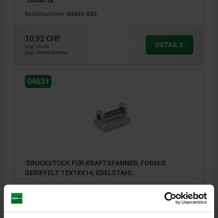
Bestellnummer:
04631-043
10,92 CHF
DETAILS
zzgl. MwSt.
zzgl. Versandkosten
04631
DRUCKSTÜCK FÜR KRAFTSPANNER, FORM:B
GERIFFELT 12X19X14, EDELSTAHL
FORM=B
FORM-TYP=GERIFFELT
BREITE=19
B1=13
HÖHE=14
LÄNGE=12
Bestellnummer:
04631-119