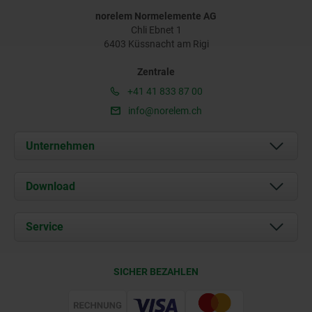
norelem Normelemente AG
Chli Ebnet 1
6403 Küssnacht am Rigi
Zentrale
+41 41 833 87 00
info@norelem.ch
Unternehmen
Über uns
Download
Aktuelles
Dokumente
Service
Kontakt
Lieferkonditionen
SICHER BEZAHLEN
Zertifizierung