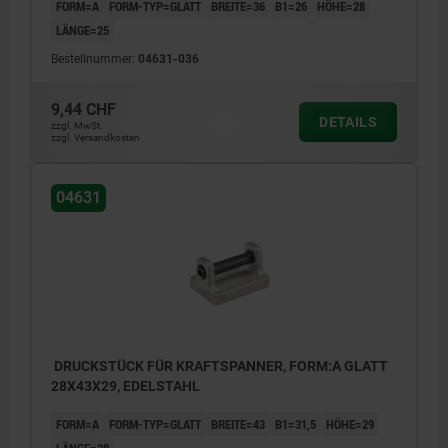
FORM=A
FORM-TYP=GLATT
BREITE=36
B1=26
HÖHE=28
LÄNGE=25
Bestellnummer:
04631-036
9,44 CHF
DETAILS
zzgl. MwSt.
zzgl. Versandkosten
04631
DRUCKSTÜCK FÜR KRAFTSPANNER, FORM:A GLATT
28X43X29, EDELSTAHL
FORM=A
FORM-TYP=GLATT
BREITE=43
B1=31,5
HÖHE=29
LÄNGE=28