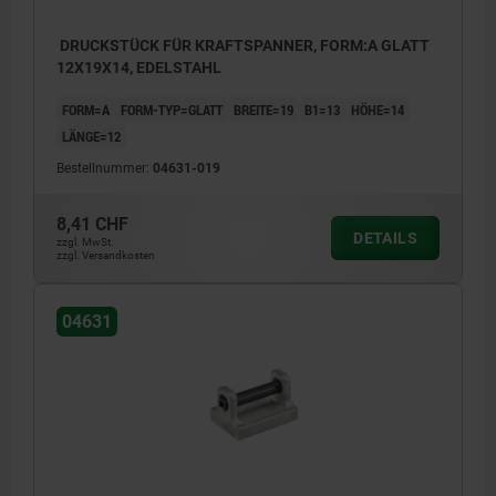
DRUCKSTÜCK FÜR KRAFTSPANNER, FORM:A GLATT
12X19X14, EDELSTAHL
FORM=A
FORM-TYP=GLATT
BREITE=19
B1=13
HÖHE=14
LÄNGE=12
Bestellnummer:
04631-019
8,41 CHF
DETAILS
zzgl. MwSt.
zzgl. Versandkosten
04631