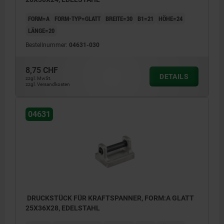
FORM=A
FORM-TYP=GLATT
BREITE=30
B1=21
HÖHE=24
LÄNGE=20
Bestellnummer:
04631-030
8,75 CHF
DETAILS
zzgl. MwSt.
zzgl. Versandkosten
04631
DRUCKSTÜCK FÜR KRAFTSPANNER, FORM:A GLATT
25X36X28, EDELSTAHL