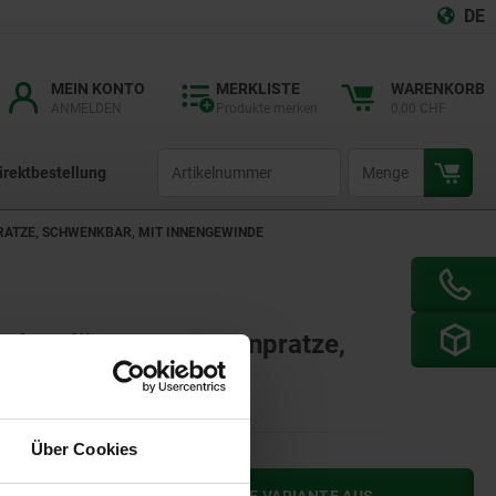
DE
MEIN KONTO
MERKLISTE
WARENKORB
ANMELDEN
Produkte merken
0,00 CHF
productCode
qty
irektbestellung
RATZE, SCHWENKBAR, MIT INNENGEWINDE
nd verlängerter Spannpratze,
e
Über Cookies