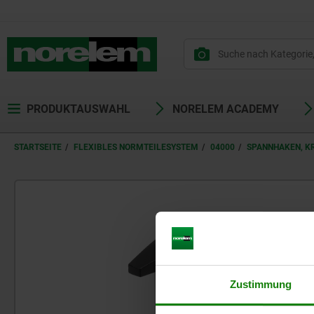
PRODUKTAUSWAHL
NORELEM ACADEMY
STARTSEITE
FLEXIBLES NORMTEILESYSTEM
04000
SPANNHAKEN, K
Zustimmung