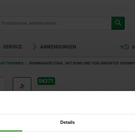
SERVICE
ANWENDUNGEN
D
RAFTSPANNER
SPANNHAKEN STAHL, MIT BUND UND VERLÄNGERTER SPANNP
04371
Spannhaken Stahl, mit Bund u
schwenkbar, mit Innengewind
Details
ab
97,85 CHF