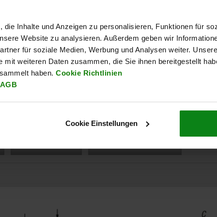
zzgl. MwSt.
zzgl. Versandkosten
, die Inhalte und Anzeigen zu personalisieren, Funktionen für so
 unsere Website zu analysieren. Außerdem geben wir Information
rtner für soziale Medien, Werbung und Analysen weiter. Unsere
e mit weiteren Daten zusammen, die Sie ihnen bereitgestellt ha
WERKSTOFF
esammelt haben.
Cookie Richtlinien
Vergütungsstahl.
AGB
Cookie Einstellungen
CAD
DOWNLOADS