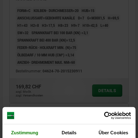
FORM=C
KOLBEN- DURCHMESSER=20
HUB=15
ANSCHLUSSART=GEBOHRTE KANÄLE
D=7
G=M30X1,5
H=69,5
H1=43
H2=8
H3=17,5
H8=23
H9=7
H10=42,5
L=40
SW=32
SPANNKRAFT BEI 100 BAR (KN) =3,1
SPANNKRAFT BEI 400 BAR (KN)=12,5
FEDER-RÜCK- HOLKRAFT MIN. (N)=75
ÖLBEDARF / 10 MM HUB (CM³) =3,14
ANZIEH- DREHMOMENT MAX. NM=60
Bestellnummer:
04624-70-2015230911
169,82 CHF
DETAILS
zzgl. MwSt.
zzgl. Versandkosten
04624-70 C
Zustimmung
Details
Über Cookies