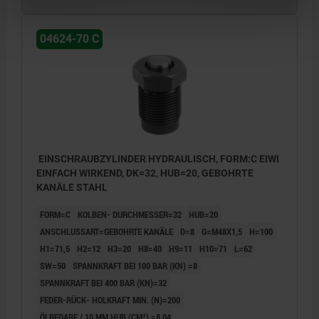
04624-70 C
EINSCHRAUBZYLINDER HYDRAULISCH, FORM:C EIWI
EINFACH WIRKEND, DK=32, HUB=20, GEBOHRTE
KANÄLE STAHL
FORM=C
KOLBEN- DURCHMESSER=32
HUB=20
ANSCHLUSSART=GEBOHRTE KANÄLE
D=8
G=M48X1,5
H=100
H1=71,5
H2=12
H3=20
H8=40
H9=11
H10=71
L=62
SW=50
SPANNKRAFT BEI 100 BAR (KN) =8
SPANNKRAFT BEI 400 BAR (KN)=32
FEDER-RÜCK- HOLKRAFT MIN. (N)=200
ÖLBEDARF / 10 MM HUB (CM³) =8,04