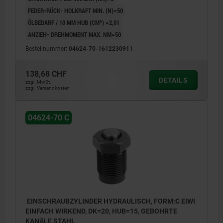
FEDER-RÜCK- HOLKRAFT MIN. (N)=50
ÖLBEDARF / 10 MM HUB (CM³) =2,01
ANZIEH- DREHMOMENT MAX. NM=50
Bestellnummer:
04624-70-1612230911
138,68 CHF
DETAILS
zzgl. MwSt.
zzgl. Versandkosten
04624-70 C
EINSCHRAUBZYLINDER HYDRAULISCH, FORM:C EIWI
EINFACH WIRKEND, DK=20, HUB=15, GEBOHRTE
KANÄLE STAHL