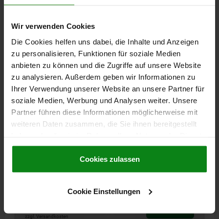
Wir verwenden Cookies
Die Cookies helfen uns dabei, die Inhalte und Anzeigen
EINSCHRAUBZYLINDER HYDRAULISCH, FORM:C EIWI
zu personalisieren, Funktionen für soziale Medien
EINFACH WIRKEND, DK=25, HUB=16, GEBOHRTE
KANÄLE STAHL
anbieten zu können und die Zugriffe auf unsere Website
zu analysieren. Außerdem geben wir Informationen zu
FORM=C
KOLBEN- DURCHMESSER=25
HUB=16
Ihrer Verwendung unserer Website an unsere Partner für
ANSCHLUSSART=GEBOHRTE KANÄLE
D=7
G=M38X1,5
H=72,5
soziale Medien, Werbung und Analysen weiter. Unsere
H1=45,5
H2=11
H3=18
H8=26,5
H9=10
H10=45
L=52
Partner führen diese Informationen möglicherweise mit
SW=41
SPANNKRAFT BEI 100 BAR (KN) =4,9
weiteren Daten zusammen, die Sie ihnen bereitgestellt
SPANNKRAFT BEI 400 BAR (KN)=19,6
haben oder die sie im Rahmen Ihrer Nutzung der Dienste
FEDER-RÜCK- HOLKRAFT MIN. (N)=125
gesammelt haben.
Cookie Richtlinien
ÖLBEDARF / 10 MM HUB (CM³) =4,91
Impressum
|
Datenschutz
|
AGB
Cookies zulassen
ANZIEH- DREHMOMENT MAX. NM=80
Bestellnummer:
04624-70-2516230911
Cookie Einstellungen
189,63 CHF
DETAILS
zzgl. MwSt.
zzgl. Versandkosten