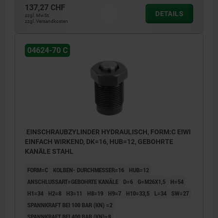
137,27 CHF
DETAILS
zzgl. MwSt.
zzgl. Versandkosten
04624-70 C
EINSCHRAUBZYLINDER HYDRAULISCH, FORM:C EIWI
EINFACH WIRKEND, DK=16, HUB=12, GEBOHRTE
KANÄLE STAHL
FORM=C
KOLBEN- DURCHMESSER=16
HUB=12
ANSCHLUSSART=GEBOHRTE KANÄLE
D=6
G=M26X1,5
H=54
H1=34
H2=8
H3=11
H8=19
H9=7
H10=33,5
L=34
SW=27
SPANNKRAFT BEI 100 BAR (KN) =2
SPANNKRAFT BEI 400 BAR (KN)=8