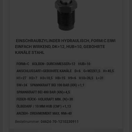
EINSCHRAUBZYLINDER HYDRAULISCH, FORM:C EIWI
EINFACH WIRKEND, DK=12, HUB=10, GEBOHRTE
KANÄLE STAHL
FORM=C
KOLBEN- DURCHMESSER=12
HUB=10
ANSCHLUSSART=GEBOHRTE KANÄLE
D=6
G=M22X1,5
H=45,5
H1=27
H2=7
H3=10,5
H8=15
H9=6
H10=26,5
L=31
SW=24
SPANNKRAFT BEI 100 BAR (KN) =1,1
SPANNKRAFT BEI 400 BAR (KN)=4,5
FEDER-RÜCK- HOLKRAFT MIN. (N)=30
ÖLBEDARF / 10 MM HUB (CM³) =1,13
ANZIEH- DREHMOMENT MAX. NM=40
Bestellnummer:
04624-70-1210230911
1) Einbaukontur