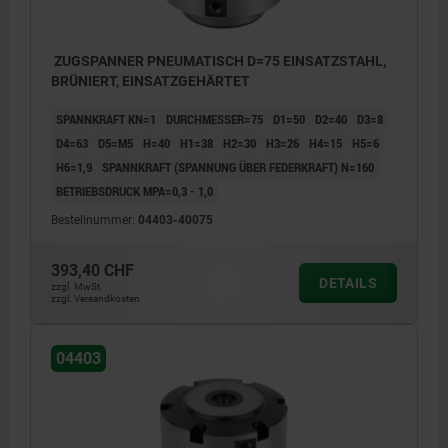
ZUGSPANNER PNEUMATISCH D=75 EINSATZSTAHL,
BRÜNIERT, EINSATZGEHÄRTET
SPANNKRAFT KN=1
DURCHMESSER=75
D1=50
D2=40
D3=8
D4=63
D5=M5
H=40
H1=38
H2=30
H3=26
H4=15
H5=6
H6=1,9
SPANNKRAFT (SPANNUNG ÜBER FEDERKRAFT) N=160
BETRIEBSDRUCK MPA=0,3 - 1,0
Bestellnummer:
04403-40075
393,40 CHF
DETAILS
zzgl. MwSt.
zzgl. Versandkosten
04403