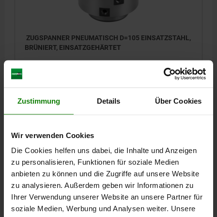
ZUGSPANNER PNEUMATISCH D=105 EINSATZSTAHL,
BRÜNIERT, EINSATZGEHÄRTET
SPANNKRAFT KN=2,5
DURCHMESSER=105
D1=75
D2=63
D3=12
D4=88
D5=G 1/8
H=50
H1=47
H2=35
H3=31
H4=19
H5=10
H6=1,9
SPANNKRAFT (SPANNUNG ÜBER FEDERKRAFT) N=500
Zustimmung
Details
Über Cookies
BETRIEBSDRUCK MPA=0,3 - 1,0
Bestellnummer:
04403-50105
Wir verwenden Cookies
Die Cookies helfen uns dabei, die Inhalte und Anzeigen
570,57 CHF
DETAILS
zzgl. MwSt.
zu personalisieren, Funktionen für soziale Medien
zzgl. Versandkosten
anbieten zu können und die Zugriffe auf unsere Website
zu analysieren. Außerdem geben wir Informationen zu
Ihrer Verwendung unserer Website an unsere Partner für
DETAILS
soziale Medien, Werbung und Analysen weiter. Unsere