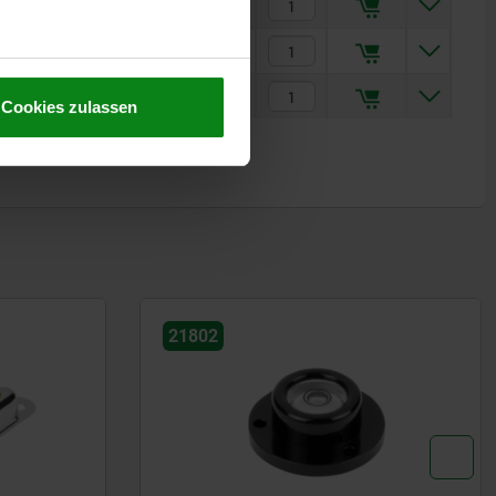
11,10 CHF
11,44 CHF
22,63 CHF
Cookies zulassen
21808