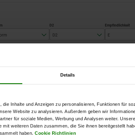
orm
D2
E
A
10
30'
TABELLE VERGRÖSSERN
12
14
Ab Lager lieferbar
Details
mäßigen Abständen mehrmals täglich aktualisiert.
In 1-2 Wochen lie
21
Form
D2
E
, die Inhalte und Anzeigen zu personalisieren, Funktionen für so
 unsere Website zu analysieren. Außerdem geben wir Information
rtner für soziale Medien, Werbung und Analysen weiter. Unsere
A
10
30'
e mit weiteren Daten zusammen, die Sie ihnen bereitgestellt ha
esammelt haben.
Cookie Richtlinien