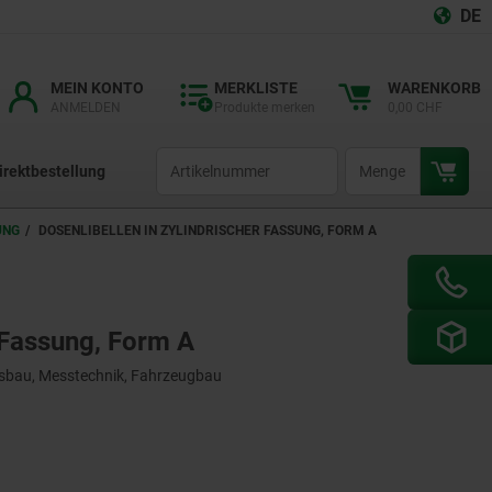
DE
MEIN KONTO
MERKLISTE
WARENKORB
ANMELDEN
Produkte merken
0,00 CHF
productCode
qty
irektbestellung
UNG
DOSENLIBELLEN IN ZYLINDRISCHER FASSUNG, FORM A
r Fassung, Form A
sbau, Messtechnik, Fahrzeugbau