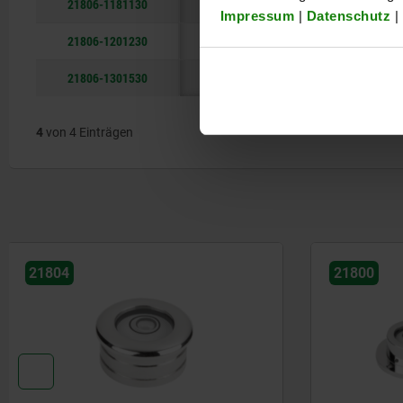
21806-1181130
18
11
Impressum
|
Datenschutz
|
21806-1201230
20
12
21806-1301530
30
15
4
von 4 Einträgen
21800
21812