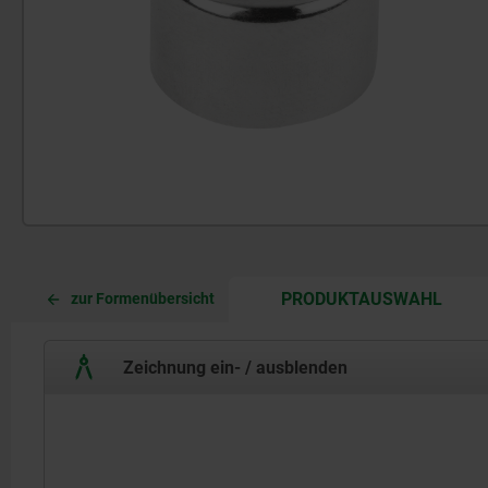
CURR
CURR
PRODUKTAUSWAHL
zur Formenübersicht
TAB:
TAB:
Zeichnung ein- / ausblenden