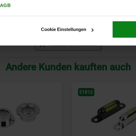
A
12
30'
AGB
A
14
30'
A
21
30'
Cookie Einstellungen
TABELLE VERGRÖSSERN
Andere Kunden kauften auch
21802