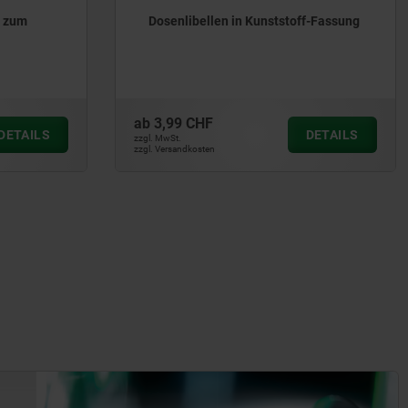
ff-Fassung
Dosenlibellenkörper
ab
10,91 CHF
DETAILS
DETAILS
zzgl. MwSt.
zzgl. Versandkosten