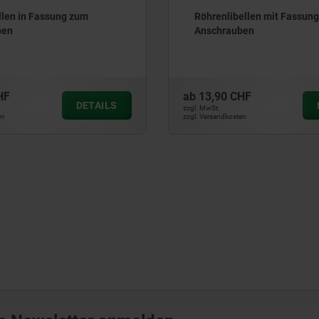
ellen mit Fassung zum
Dosenlibellen in Kunststo
ben
CHF
ab
3,99 CHF
DETAILS
zzgl. MwSt.
ten
zzgl. Versandkosten