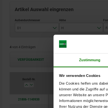
Artikel Auswahl eingrenzen
D1
H
F
14
9,5
4
von 4 Einträgen
18
11
20
12
VERFÜGBARKEIT
Zustimmung
Die Verfügbarkeiten werden in regel
30
15
Wir verwenden Cookies
Bestell-Nr.
D1
H
Die Cookies helfen uns dabei
können und die Zugriffe auf
unserer Website an unsere Pa
21806-1140930
14
9,5
Informationen möglicherweis
Ihrer Nutzung der Dienste g