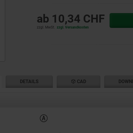
ab
10,34 CHF
zzgl. MwSt.
zzgl. Versandkosten
ENT
ENT
DETAILS
CAD
DOWN