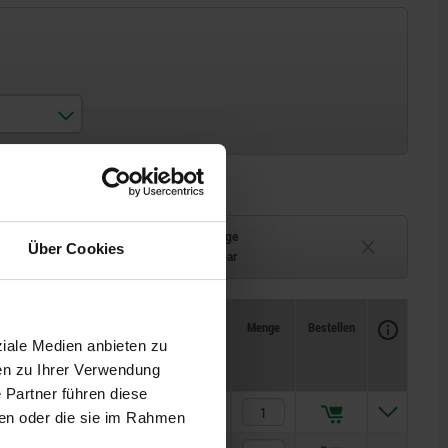
Lieferzeit auf Anfrage
Über Cookies
ferbar
Derzeit nicht lieferbar
Verfügbarkeit
CAD
Menge
Bestellen
Preis
ziale Medien anbieten zu
en zu Ihrer Verwendung
 Partner führen diese
10,34 CHF
ben oder die sie im Rahmen