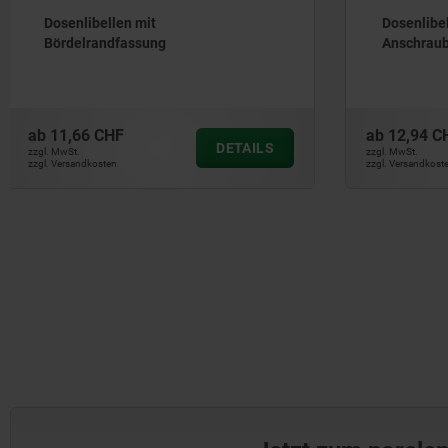
Dosenlibellen in Fassung zum
Röhrenlib
Anschrauben
Anschrau
ab
12,94 CHF
ab
13,90 
DETAILS
zzgl. MwSt.
zzgl. MwSt.
zzgl. Versandkosten
zzgl. Versandkos