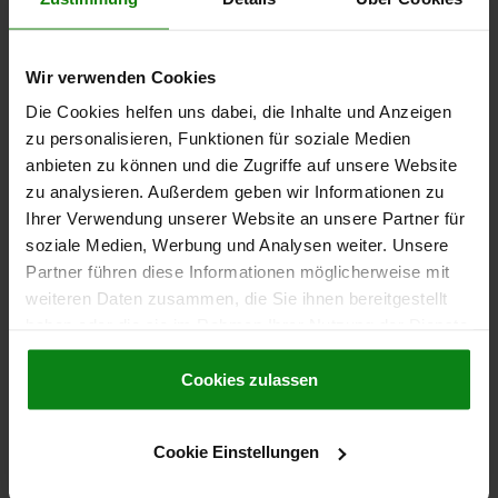
DETAILS
CAD
Wir verwenden Cookies
Die Cookies helfen uns dabei, die Inhalte und Anzeigen
DOWNLOADS
zu personalisieren, Funktionen für soziale Medien
anbieten zu können und die Zugriffe auf unsere Website
Andere Kunden kauften auch
zu analysieren. Außerdem geben wir Informationen zu
Ihrer Verwendung unserer Website an unsere Partner für
soziale Medien, Werbung und Analysen weiter. Unsere
Partner führen diese Informationen möglicherweise mit
21810
weiteren Daten zusammen, die Sie ihnen bereitgestellt
haben oder die sie im Rahmen Ihrer Nutzung der Dienste
gesammelt haben.
Cookie Richtlinien
Impressum
|
Datenschutz
|
AGB
Cookies zulassen
Cookie Einstellungen
Dosenlibellenkörper Kunststoff