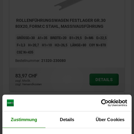
ROLLENFÜHRUNGSWAGEN FESTLAGER GR.30
80X20, FORM:C STAHL, MASSIVAUSFÜHRUNG
GRÖSSE=30
A1=35
BREITE=20
B1=29,5
D=M6
E=22,5
F=3,3
H=20,7
H1=10
H2=26,5
LÄNGE=80
C0Y N=870
C0Z N=435
Bestellnummer:
21320-230080
83,97 CHF
DETAILS
zzgl. MwSt.
zzgl. Versandkosten
21320 FMC
Zustimmung
Details
Über Cookies