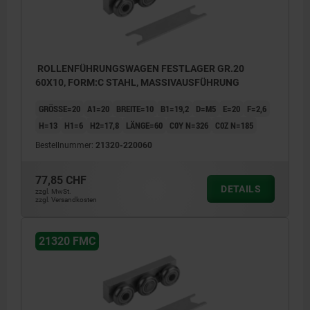
ROLLENFÜHRUNGSWAGEN FESTLAGER GR.20
60X10, FORM:C STAHL, MASSIVAUSFÜHRUNG
GRÖSSE=20
A1=20
BREITE=10
B1=19,2
D=M5
E=20
F=2,6
H=13
H1=6
H2=17,8
LÄNGE=60
C0Y N=326
C0Z N=185
Bestellnummer:
21320-220060
77,85 CHF
DETAILS
zzgl. MwSt.
zzgl. Versandkosten
21320 FMC