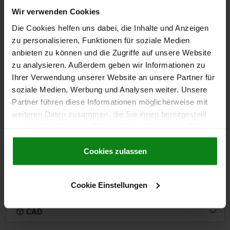
Wir verwenden Cookies
Die Cookies helfen uns dabei, die Inhalte und Anzeigen
ROLLENFÜHRUNGSWAGEN FESTLAGER GR.45
zu personalisieren, Funktionen für soziale Medien
120X25, FORM:C STAHL, MASSIVAUSFÜHRUNG
anbieten zu können und die Zugriffe auf unsere Website
GRÖSSE=45
A1=55
BREITE=25
B1=46,4
D=M8
E=32,5
zu analysieren. Außerdem geben wir Informationen zu
F=5,1
H=28,9
H1=12
H2=38
LÄNGE=120
C0Y N=1740
Ihrer Verwendung unserer Website an unsere Partner für
C0Z N=935
soziale Medien, Werbung und Analysen weiter. Unsere
Partner führen diese Informationen möglicherweise mit
Bestellnummer:
21320-245120
weiteren Daten zusammen, die Sie ihnen bereitgestellt
haben oder die sie im Rahmen Ihrer Nutzung der Dienste
182,45 CHF
DETAILS
zzgl. MwSt.
gesammelt haben.
Cookie Richtlinien
zzgl. Versandkosten
Impressum
|
Datenschutz
|
AGB
Cookies zulassen
DETAILS
Cookie Einstellungen
CAD