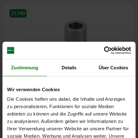
21740
Reduzierhülsen Edelstahl
Zustimmung
Details
Über Cookies
Wir verwenden Cookies
ab
7,52 CHF
DETAILS
zzgl. MwSt.
Die Cookies helfen uns dabei, die Inhalte und Anzeigen
zzgl. Versandkosten
zu personalisieren, Funktionen für soziale Medien
anbieten zu können und die Zugriffe auf unsere Website
zu analysieren. Außerdem geben wir Informationen zu
Einträge / Seite
6
von 6 Einträgen
Ihrer Verwendung unserer Website an unsere Partner für
soziale Medien, Werbung und Analysen weiter. Unsere