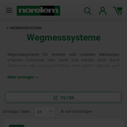
WEGMESSSYSTEME
Wegmesssysteme
Wegmesssysteme für linearen und rotativen Messungen
erfassen Positionen sehr exakt und werden auch durch
Vibrationen oder sonstige Einflüsse nicht gestört. Möglich wird
das durch die besondere Konstruktionsweise der
Wegmesssysteme, die magnetisch und damit vollkommen
Mehr anzeigen
berührungslos arbeiten.
Mehr erfahren
FILTER
Einträge / Seite
6
von 6 Einträgen