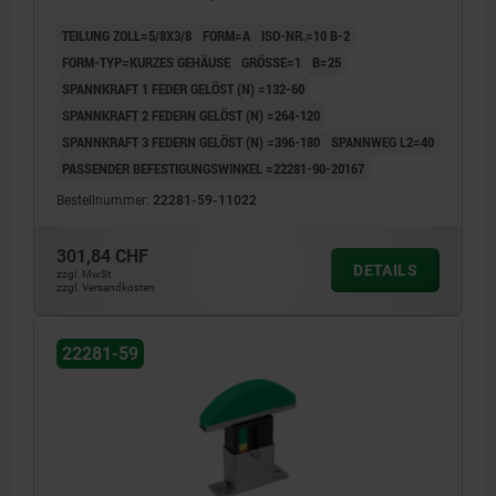
TEILUNG ZOLL=5/8X3/8
FORM=A
ISO-NR.=10 B-2
FORM-TYP=KURZES GEHÄUSE
GRÖSSE=1
B=25
SPANNKRAFT 1 FEDER GELÖST (N) =132-60
SPANNKRAFT 2 FEDERN GELÖST (N) =264-120
SPANNKRAFT 3 FEDERN GELÖST (N) =396-180
SPANNWEG L2=40
PASSENDER BEFESTIGUNGSWINKEL =22281-90-20167
Bestellnummer:
22281-59-11022
301,84 CHF
DETAILS
zzgl. MwSt.
zzgl. Versandkosten
22281-59