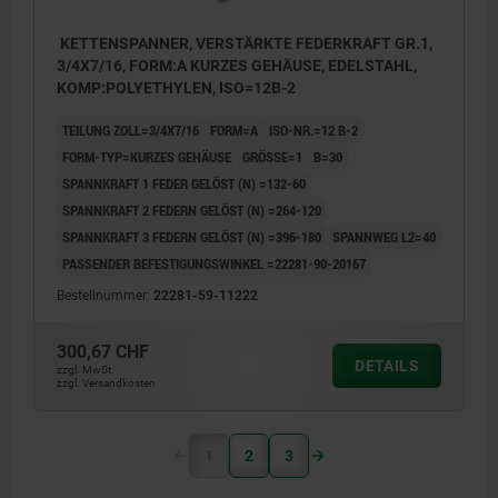
KETTENSPANNER, VERSTÄRKTE FEDERKRAFT GR.1,
3/4X7/16, FORM:A KURZES GEHÄUSE, EDELSTAHL,
KOMP:POLYETHYLEN, ISO=12B-2
TEILUNG ZOLL=3/4X7/16
FORM=A
ISO-NR.=12 B-2
FORM-TYP=KURZES GEHÄUSE
GRÖSSE=1
B=30
SPANNKRAFT 1 FEDER GELÖST (N) =132-60
SPANNKRAFT 2 FEDERN GELÖST (N) =264-120
SPANNKRAFT 3 FEDERN GELÖST (N) =396-180
SPANNWEG L2=40
PASSENDER BEFESTIGUNGSWINKEL =22281-90-20167
Bestellnummer:
22281-59-11222
300,67 CHF
DETAILS
zzgl. MwSt.
zzgl. Versandkosten
1
2
3