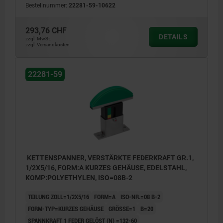
Bestellnummer:
22281-59-10622
293,76 CHF
DETAILS
zzgl. MwSt.
zzgl. Versandkosten
22281-59
KETTENSPANNER, VERSTÄRKTE FEDERKRAFT GR.1,
1/2X5/16, FORM:A KURZES GEHÄUSE, EDELSTAHL,
KOMP:POLYETHYLEN, ISO=08B-2
TEILUNG ZOLL=1/2X5/16
FORM=A
ISO-NR.=08 B-2
FORM-TYP=KURZES GEHÄUSE
GRÖSSE=1
B=20
SPANNKRAFT 1 FEDER GELÖST (N) =132-60