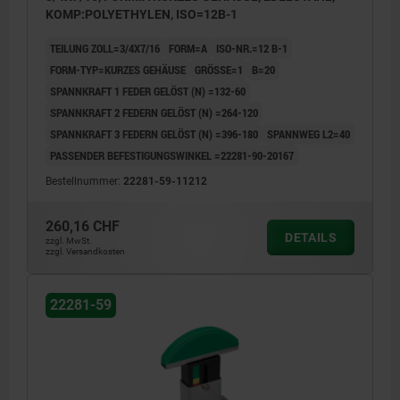
KOMP:POLYETHYLEN, ISO=12B-1
TEILUNG ZOLL=3/4X7/16
FORM=A
ISO-NR.=12 B-1
FORM-TYP=KURZES GEHÄUSE
GRÖSSE=1
B=20
SPANNKRAFT 1 FEDER GELÖST (N) =132-60
SPANNKRAFT 2 FEDERN GELÖST (N) =264-120
SPANNKRAFT 3 FEDERN GELÖST (N) =396-180
SPANNWEG L2=40
PASSENDER BEFESTIGUNGSWINKEL =22281-90-20167
Bestellnummer:
22281-59-11212
260,16 CHF
DETAILS
zzgl. MwSt.
zzgl. Versandkosten
22281-59