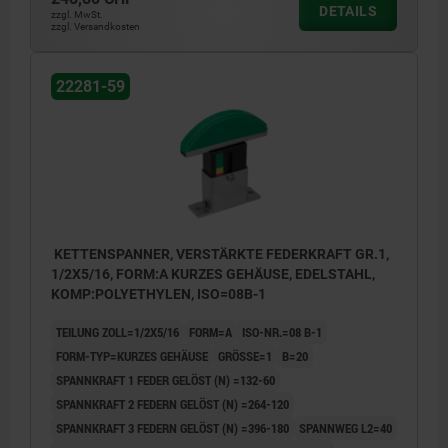
DETAILS
zzgl. MwSt.
zzgl. Versandkosten
22281-59
KETTENSPANNER, VERSTÄRKTE FEDERKRAFT GR.1,
1/2X5/16, FORM:A KURZES GEHÄUSE, EDELSTAHL,
KOMP:POLYETHYLEN, ISO=08B-1
TEILUNG ZOLL=1/2X5/16
FORM=A
ISO-NR.=08 B-1
FORM-TYP=KURZES GEHÄUSE
GRÖSSE=1
B=20
SPANNKRAFT 1 FEDER GELÖST (N) =132-60
SPANNKRAFT 2 FEDERN GELÖST (N) =264-120
SPANNKRAFT 3 FEDERN GELÖST (N) =396-180
SPANNWEG L2=40