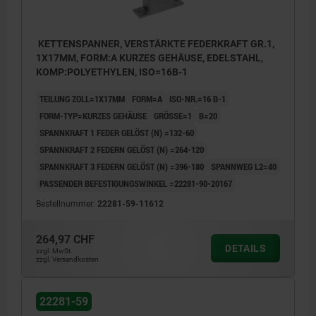
KETTENSPANNER, VERSTÄRKTE FEDERKRAFT GR.1,
1X17MM, FORM:A KURZES GEHÄUSE, EDELSTAHL,
KOMP:POLYETHYLEN, ISO=16B-1
TEILUNG ZOLL=1X17MM
FORM=A
ISO-NR.=16 B-1
FORM-TYP=KURZES GEHÄUSE
GRÖSSE=1
B=20
SPANNKRAFT 1 FEDER GELÖST (N) =132-60
SPANNKRAFT 2 FEDERN GELÖST (N) =264-120
SPANNKRAFT 3 FEDERN GELÖST (N) =396-180
SPANNWEG L2=40
PASSENDER BEFESTIGUNGSWINKEL =22281-90-20167
Bestellnummer:
22281-59-11612
264,97 CHF
DETAILS
zzgl. MwSt.
zzgl. Versandkosten
22281-59