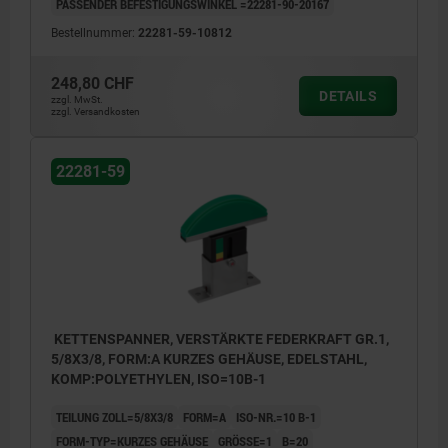
PASSENDER BEFESTIGUNGSWINKEL =22281-90-20167
Bestellnummer:
22281-59-10812
248,80 CHF
DETAILS
zzgl. MwSt.
zzgl. Versandkosten
22281-59
KETTENSPANNER, VERSTÄRKTE FEDERKRAFT GR.1,
5/8X3/8, FORM:A KURZES GEHÄUSE, EDELSTAHL,
KOMP:POLYETHYLEN, ISO=10B-1
TEILUNG ZOLL=5/8X3/8
FORM=A
ISO-NR.=10 B-1
FORM-TYP=KURZES GEHÄUSE
GRÖSSE=1
B=20