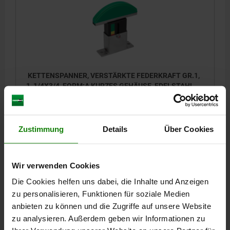
KETTENSPANNER, VERSTÄRKTE FEDERKRAFT GR.1,
1_1/4X3/4, FORM:A KURZES GEHÄUSE, EDELSTAHL,
KOMP:POLYETHYLEN, ISO=20B-1
TEILUNG ZOLL=1 1/4X3/4
FORM=A
ISO-NR.=20 B-1
FORM-TYP=KURZES GEHÄUSE
GRÖSSE=1
B=20
Zustimmung
Details
Über Cookies
SPANNKRAFT 1 FEDER GELÖST (N) =132-60
SPANNKRAFT 2 FEDERN GELÖST (N) =264-120
SPANNKRAFT 3 FEDERN GELÖST (N) =396-180
SPANNWEG L2=40
Wir verwenden Cookies
PASSENDER BEFESTIGUNGSWINKEL =22281-90-20167
Die Cookies helfen uns dabei, die Inhalte und Anzeigen
Bestellnummer:
22281-59-12012
zu personalisieren, Funktionen für soziale Medien
anbieten zu können und die Zugriffe auf unsere Website
288,93 CHF
zu analysieren. Außerdem geben wir Informationen zu
DETAILS
zzgl. MwSt.