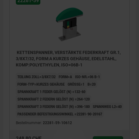
22281-59
KETTENSPANNER, VERSTÄRKTE FEDERKRAFT GR.1,
3/8X7/32, FORM:A KURZES GEHÄUSE, EDELSTAHL,
KOMP:POLYETHYLEN, ISO=06B-1
TEILUNG ZOLL=3/8X7/32
FORM=A
ISO-NR.=06 B-1
FORM-TYP=KURZES GEHÄUSE
GRÖSSE=1
B=20
SPANNKRAFT 1 FEDER GELÖST (N) =132-60
SPANNKRAFT 2 FEDERN GELÖST (N) =264-120
SPANNKRAFT 3 FEDERN GELÖST (N) =396-180
SPANNWEG L2=40
PASSENDER BEFESTIGUNGSWINKEL =22281-90-20167
Bestellnummer:
22281-59-10612
248,80 CHF