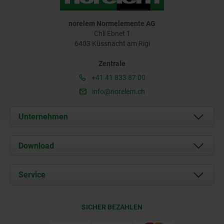
norelem Normelemente AG
Chli Ebnet 1
6403 Küssnacht am Rigi
Zentrale
+41 41 833 87 00
info@norelem.ch
Unternehmen
Über uns
Download
Aktuelles
Dokumente
Service
Kontakt
Lieferkonditionen
SICHER BEZAHLEN
Zertifizierung