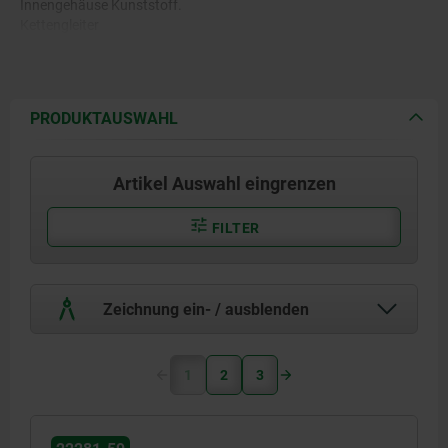
Innengehäuse Kunststoff.
Kettengleiter
ultrahochmolekulares
Polyethylen PE-UHMW.
Federn Edelstahl.
PRODUKTAUSWAHL
Artikel Auswahl eingrenzen
FILTER
Zeichnung ein- / ausblenden
1
2
3