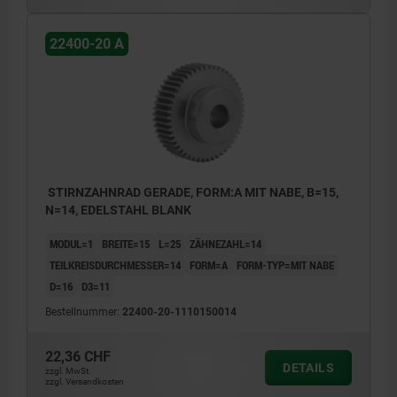
22400-20 A
STIRNZAHNRAD GERADE, FORM:A MIT NABE, B=15,
N=14, EDELSTAHL BLANK
MODUL=1
BREITE=15
L=25
ZÄHNEZAHL=14
TEILKREISDURCHMESSER=14
FORM=A
FORM-TYP=MIT NABE
D=16
D3=11
Bestellnummer:
22400-20-1110150014
22,36 CHF
DETAILS
zzgl. MwSt.
zzgl. Versandkosten