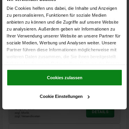
22400-20 A
Die Cookies helfen uns dabei, die Inhalte und Anzeigen
zu personalisieren, Funktionen für soziale Medien
anbieten zu können und die Zugriffe auf unsere Website
zu analysieren. Außerdem geben wir Informationen zu
Ihrer Verwendung unserer Website an unsere Partner für
soziale Medien, Werbung und Analysen weiter. Unsere
Partner führen diese Informationen möglicherweise mit
STIRNZAHNRAD GERADE, FORM:A MIT NABE, B=15,
weiteren Daten zusammen, die Sie ihnen bereitgestellt
N=20, D2=8, EDELSTAHL BLANK
haben oder die sie im Rahmen Ihrer Nutzung der Dienste
gesammelt haben.
Cookie Richtlinien
MODUL=1
BREITE=15
L=25
ZÄHNEZAHL=20
Impressum
|
Datenschutz
|
AGB
Cookies zulassen
TEILKREISDURCHMESSER=20
FORM=A
FORM-TYP=MIT NABE
D=22
D2 MAX.=8
D3=16
Bestellnummer:
22400-20-1110150020
Cookie Einstellungen
24,90 CHF
DETAILS
zzgl. MwSt.
zzgl. Versandkosten