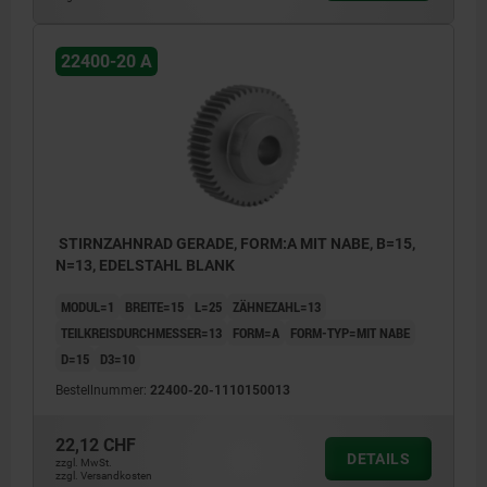
Form A: mit Nabe
Form B: ohne Nabe
22400-20 A
STIRNZAHNRAD GERADE, FORM:A MIT NABE, B=15,
N=13, EDELSTAHL BLANK
MODUL=1
BREITE=15
L=25
ZÄHNEZAHL=13
TEILKREISDURCHMESSER=13
FORM=A
FORM-TYP=MIT NABE
D=15
D3=10
Bestellnummer:
22400-20-1110150013
22,12 CHF
DETAILS
zzgl. MwSt.
zzgl. Versandkosten