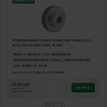
22400-20 A
STIRNZAHNRAD GERADE, FORM:A MIT NABE, B=15,
N=30, D2=10, EDELSTAHL BLANK
MODUL=1
BREITE=15
L=25
ZÄHNEZAHL=30
TEILKREISDURCHMESSER=30
FORM=A
FORM-TYP=MIT NABE
D=32
D2 MAX.=10
D3=20
Bestellnummer:
22400-20-1110150030
27,65 CHF
DETAILS
zzgl. MwSt.
zzgl. Versandkosten