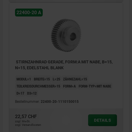
22400-20 A
STIRNZAHNRAD GERADE, FORM:A MIT NABE, B=15,
N=15, EDELSTAHL BLANK
MODUL=1
BREITE=15
L=25
ZÄHNEZAHL=15
TEILKREISDURCHMESSER=15
FORM=A
FORM-TYP=MIT NABE
D=17
D3=12
Bestellnummer:
22400-20-1110150015
22,57 CHF
DETAILS
zzgl. MwSt.
zzgl. Versandkosten