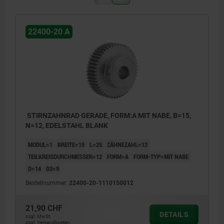
22400-20 A
STIRNZAHNRAD GERADE, FORM:A MIT NABE, B=15,
N=12, EDELSTAHL BLANK
MODUL=1
BREITE=15
L=25
ZÄHNEZAHL=12
TEILKREISDURCHMESSER=12
FORM=A
FORM-TYP=MIT NABE
D=14
D3=9
Bestellnummer:
22400-20-1110150012
21,90 CHF
DETAILS
zzgl. MwSt.
zzgl. Versandkosten