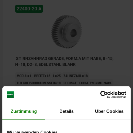
22400-20 A
STIRNZAHNRAD GERADE, FORM:A MIT NABE, B=15,
N=18, D2=8, EDELSTAHL BLANK
MODUL=1
BREITE=15
L=25
ZÄHNEZAHL=18
TEILKREISDURCHMESSER=18
FORM=A
FORM-TYP=MIT NABE
D=20
D2 MAX.=8
D3=15
Bestellnummer:
22400-20-1110150018
Zustimmung
Details
Über Cookies
23,61 CHF
DETAILS
zzgl. MwSt.
zzgl. Versandkosten
Wir verwenden Cookies