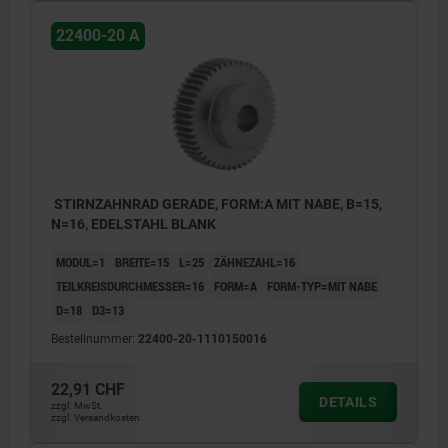
22400-20 A
STIRNZAHNRAD GERADE, FORM:A MIT NABE, B=15,
N=16, EDELSTAHL BLANK
MODUL=1
BREITE=15
L=25
ZÄHNEZAHL=16
TEILKREISDURCHMESSER=16
FORM=A
FORM-TYP=MIT NABE
D=18
D3=13
Bestellnummer:
22400-20-1110150016
22,91 CHF
DETAILS
zzgl. MwSt.
zzgl. Versandkosten