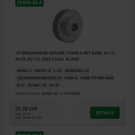
22400-20 A
STIRNZAHNRAD GERADE, FORM:A MIT NABE, B=15,
N=25, D2=10, EDELSTAHL BLANK
MODUL=1
BREITE=15
L=25
ZÄHNEZAHL=25
TEILKREISDURCHMESSER=25
FORM=A
FORM-TYP=MIT NABE
D=27
D2 MAX.=10
D3=20
Bestellnummer:
22400-20-1110150025
25,78 CHF
DETAILS
zzgl. MwSt.
zzgl. Versandkosten