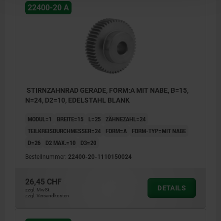
22400-20 A
STIRNZAHNRAD GERADE, FORM:A MIT NABE, B=15,
N=24, D2=10, EDELSTAHL BLANK
MODUL=1
BREITE=15
L=25
ZÄHNEZAHL=24
TEILKREISDURCHMESSER=24
FORM=A
FORM-TYP=MIT NABE
D=26
D2 MAX.=10
D3=20
Bestellnummer:
22400-20-1110150024
26,45 CHF
DETAILS
zzgl. MwSt.
zzgl. Versandkosten