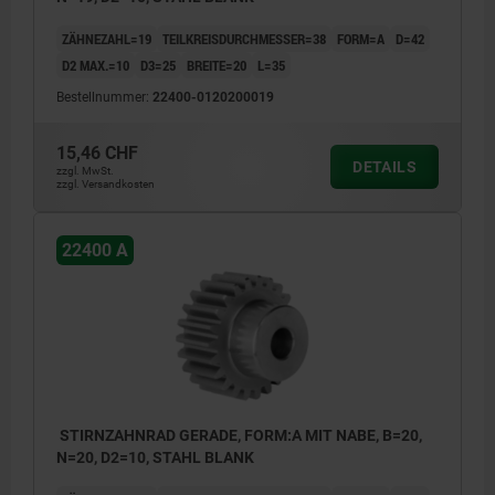
ZÄHNEZAHL=19
TEILKREISDURCHMESSER=38
FORM=A
D=42
D2 MAX.=10
D3=25
BREITE=20
L=35
Bestellnummer:
22400-0120200019
15,46 CHF
DETAILS
zzgl. MwSt.
zzgl. Versandkosten
22400 A
STIRNZAHNRAD GERADE, FORM:A MIT NABE, B=20,
N=20, D2=10, STAHL BLANK