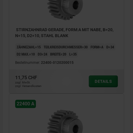
STIRNZAHNRAD GERADE, FORM:A MIT NABE, B=20,
N=15, D2=10, STAHL BLANK
ZÄHNEZAHL=15
TEILKREISDURCHMESSER=30
FORM=A
D=34
D2 MAX.=10
D3=24
BREITE=20
L=35
Bestellnummer:
22400-0120200015
11,75 CHF
DETAILS
zzgl. MwSt.
zzgl. Versandkosten
22400 A