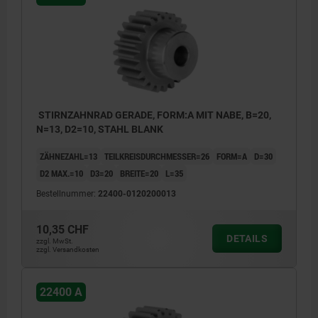
STIRNZAHNRAD GERADE, FORM:A MIT NABE, B=20,
N=13, D2=10, STAHL BLANK
ZÄHNEZAHL=13
TEILKREISDURCHMESSER=26
FORM=A
D=30
D2 MAX.=10
D3=20
BREITE=20
L=35
Bestellnummer:
22400-0120200013
10,35 CHF
DETAILS
zzgl. MwSt.
zzgl. Versandkosten
22400 A