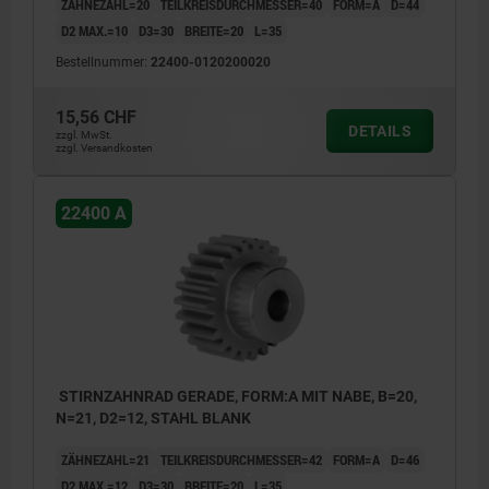
ZÄHNEZAHL=20
TEILKREISDURCHMESSER=40
FORM=A
D=44
D2 MAX.=10
D3=30
BREITE=20
L=35
Bestellnummer:
22400-0120200020
15,56 CHF
DETAILS
zzgl. MwSt.
zzgl. Versandkosten
22400 A
STIRNZAHNRAD GERADE, FORM:A MIT NABE, B=20,
N=21, D2=12, STAHL BLANK
ZÄHNEZAHL=21
TEILKREISDURCHMESSER=42
FORM=A
D=46
D2 MAX.=12
D3=30
BREITE=20
L=35