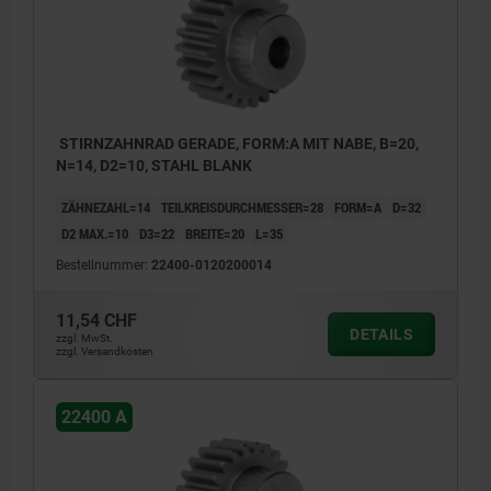
STIRNZAHNRAD GERADE, FORM:A MIT NABE, B=20,
N=14, D2=10, STAHL BLANK
ZÄHNEZAHL=14
TEILKREISDURCHMESSER=28
FORM=A
D=32
D2 MAX.=10
D3=22
BREITE=20
L=35
Bestellnummer:
22400-0120200014
11,54 CHF
DETAILS
zzgl. MwSt.
zzgl. Versandkosten
22400 A