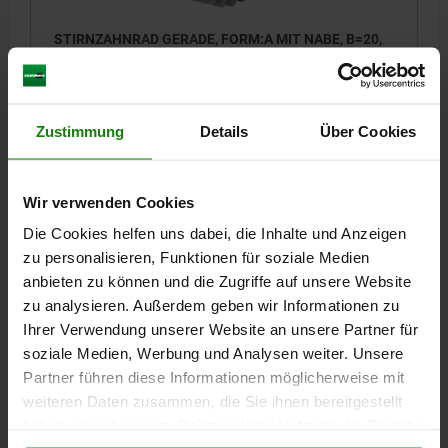
STIRNZAHNRAD GERADE, FORM:A MIT NABE, B=20,
N=17, D2=10, STAHL BLANK
ZÄHNEZAHL=17
TEILKREISDURCHMESSER=34
FORM=A
D=38
D2 MAX.=10
D3=25
BREITE=20
L=35
Zustimmung
Details
Über Cookies
Bestellnummer:
22400-0120200017
14,08 CHF
Wir verwenden Cookies
DETAILS
zzgl. MwSt.
zzgl. Versandkosten
Die Cookies helfen uns dabei, die Inhalte und Anzeigen
zu personalisieren, Funktionen für soziale Medien
anbieten zu können und die Zugriffe auf unsere Website
22400 A
zu analysieren. Außerdem geben wir Informationen zu
Ihrer Verwendung unserer Website an unsere Partner für
soziale Medien, Werbung und Analysen weiter. Unsere
Partner führen diese Informationen möglicherweise mit
weiteren Daten zusammen, die Sie ihnen bereitgestellt
haben oder die sie im Rahmen Ihrer Nutzung der Dienste