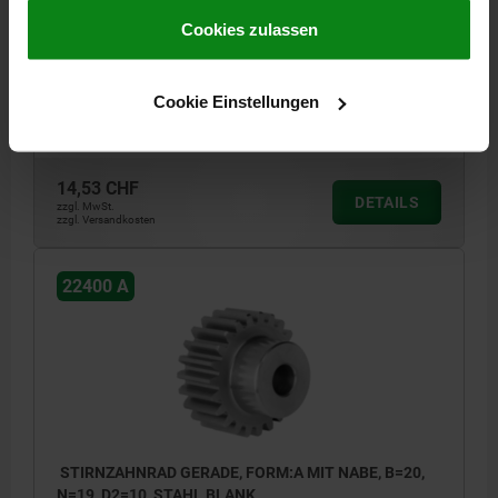
gesammelt haben.
Cookie Richtlinien
STIRNZAHNRAD GERADE, FORM:A MIT NABE, B=20,
Impressum
|
Datenschutz
|
AGB
Cookies zulassen
N=18, D2=10, STAHL BLANK
ZÄHNEZAHL=18
TEILKREISDURCHMESSER=36
FORM=A
D=40
D2 MAX.=10
D3=25
BREITE=20
L=35
Cookie Einstellungen
Bestellnummer:
22400-0120200018
14,53 CHF
DETAILS
zzgl. MwSt.
zzgl. Versandkosten
22400 A
STIRNZAHNRAD GERADE, FORM:A MIT NABE, B=20,
N=19, D2=10, STAHL BLANK