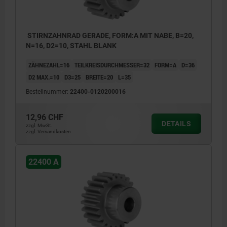
STIRNZAHNRAD GERADE, FORM:A MIT NABE, B=20,
N=16, D2=10, STAHL BLANK
ZÄHNEZAHL=16
TEILKREISDURCHMESSER=32
FORM=A
D=36
D2 MAX.=10
D3=25
BREITE=20
L=35
Bestellnummer:
22400-0120200016
12,96 CHF
DETAILS
zzgl. MwSt.
zzgl. Versandkosten
22400 A