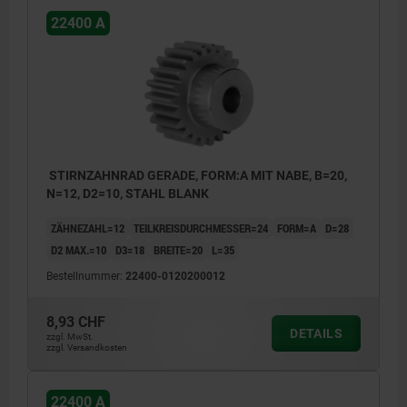
22400 A
STIRNZAHNRAD GERADE, FORM:A MIT NABE, B=20,
N=12, D2=10, STAHL BLANK
ZÄHNEZAHL=12
TEILKREISDURCHMESSER=24
FORM=A
D=28
D2 MAX.=10
D3=18
BREITE=20
L=35
Bestellnummer:
22400-0120200012
8,93 CHF
DETAILS
zzgl. MwSt.
zzgl. Versandkosten
22400 A