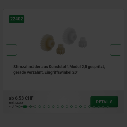
22400-20
t,
Stirnzahnräder aus Edelstahl, Modul 4 Verzah
gefräst, gerade verzahnt, Eingriffswinkel 20°
ab
93,60 CHF
TAILS
D
zzgl. MwSt.
zzgl. Versandkosten