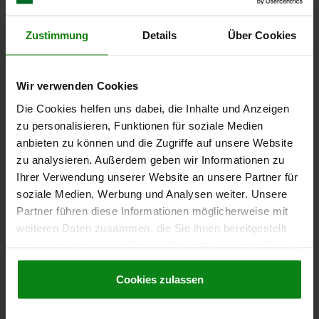
31,02 CHF
Zustimmung
Details
Über Cookies
DETAILS
zzgl. MwSt.
zzgl. Versandkosten
Wir verwenden Cookies
22008
Die Cookies helfen uns dabei, die Inhalte und Anzeigen
zu personalisieren, Funktionen für soziale Medien
anbieten zu können und die Zugriffe auf unsere Website
zu analysieren. Außerdem geben wir Informationen zu
Ihrer Verwendung unserer Website an unsere Partner für
soziale Medien, Werbung und Analysen weiter. Unsere
ZAHNWELLE PROFIL AT5 D=27,4 L=140, N=18
Partner führen diese Informationen möglicherweise mit
ALUMINIUM
weiteren Daten zusammen, die Sie ihnen bereitgestellt
haben oder die sie im Rahmen Ihrer Nutzung der Dienste
PROFIL=AT5
ZÄHNEZAHL=18
DURCHMESSER=27,4
L MIN.=140
gesammelt haben.
Cookie Richtlinien
L1 MIN.=140
Impressum
|
Datenschutz
|
AGB
Cookies zulassen
Bestellnummer:
22008-05018