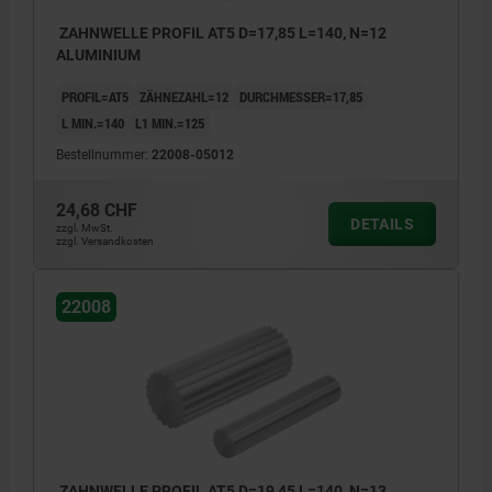
ZAHNWELLE PROFIL AT5 D=17,85 L=140, N=12
ALUMINIUM
PROFIL=AT5
ZÄHNEZAHL=12
DURCHMESSER=17,85
L MIN.=140
L1 MIN.=125
Bestellnummer:
22008-05012
24,68 CHF
DETAILS
zzgl. MwSt.
zzgl. Versandkosten
22008
ZAHNWELLE PROFIL AT5 D=19,45 L=140, N=13