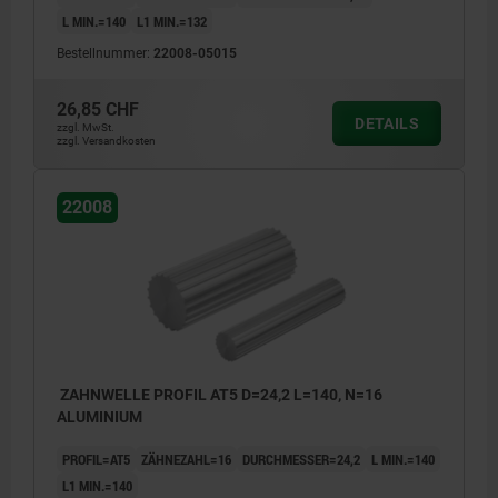
L MIN.=140
L1 MIN.=132
Bestellnummer:
22008-05015
26,85 CHF
DETAILS
zzgl. MwSt.
zzgl. Versandkosten
22008
ZAHNWELLE PROFIL AT5 D=24,2 L=140, N=16
ALUMINIUM
PROFIL=AT5
ZÄHNEZAHL=16
DURCHMESSER=24,2
L MIN.=140
L1 MIN.=140