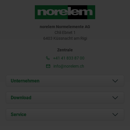
norelem Normelemente AG
Chli Ebnet 1
6403 Küssnacht am Rigi
Zentrale
+41 41 833 87 00
info@norelem.ch
Unternehmen
Über uns
Download
Aktuelles
Dokumente
Service
Kontakt
Lieferkonditionen