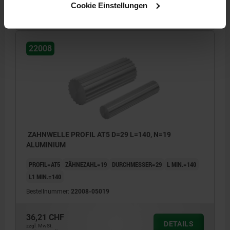
34,22 CHF
Cookie Einstellungen
DETAILS
zzgl. MwSt.
zzgl. Versandkosten
22008
ZAHNWELLE PROFIL AT5 D=29 L=140, N=19
ALUMINIUM
PROFIL=AT5
ZÄHNEZAHL=19
DURCHMESSER=29
L MIN.=140
L1 MIN.=140
Bestellnummer:
22008-05019
36,21 CHF
DETAILS
zzgl. MwSt.