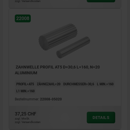
zzgl. Versandkosten
22008
ZAHNWELLE PROFIL AT5 D=30,6 L=160, N=20
ALUMINIUM
PROFIL=AT5
ZÄHNEZAHL=20
DURCHMESSER=30,6
L MIN.=160
L1 MIN.=160
Bestellnummer:
22008-05020
37,25 CHF
DETAILS
zzgl. MwSt.
zzgl. Versandkosten