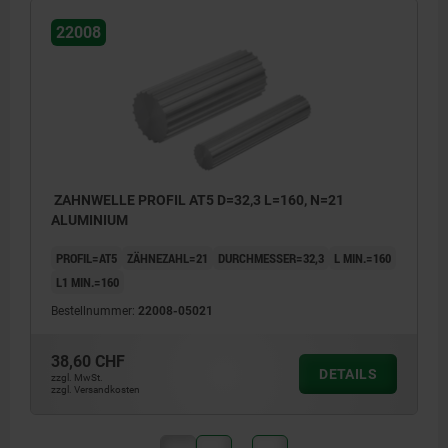
22008
ZAHNWELLE PROFIL AT5 D=32,3 L=160, N=21
ALUMINIUM
PROFIL=AT5
ZÄHNEZAHL=21
DURCHMESSER=32,3
L MIN.=160
L1 MIN.=160
Bestellnummer:
22008-05021
38,60 CHF
DETAILS
zzgl. MwSt.
zzgl. Versandkosten