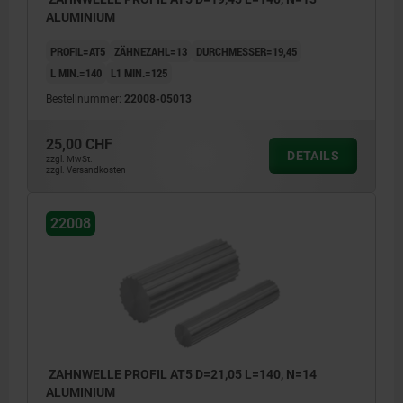
ALUMINIUM
PROFIL=AT5
ZÄHNEZAHL=13
DURCHMESSER=19,45
L MIN.=140
L1 MIN.=125
Bestellnummer:
22008-05013
25,00 CHF
DETAILS
zzgl. MwSt.
zzgl. Versandkosten
22008
ZAHNWELLE PROFIL AT5 D=21,05 L=140, N=14
ALUMINIUM