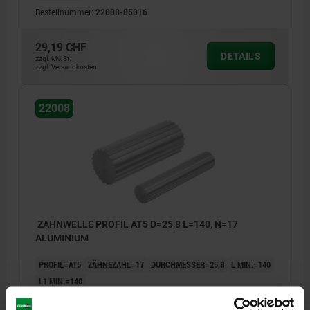
Bestellnummer:
22008-05016
29,19 CHF
DETAILS
zzgl. MwSt.
zzgl. Versandkosten
22008
ZAHNWELLE PROFIL AT5 D=25,8 L=140, N=17
ALUMINIUM
PROFIL=AT5
ZÄHNEZAHL=17
DURCHMESSER=25,8
L MIN.=140
L1 MIN.=140
Bestellnummer:
22008-05017