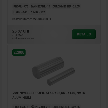
PROFIL=AT5
ZÄHNEZAHL=14
DURCHMESSER=21,05
L MIN.=140
L1 MIN.=132
Bestellnummer:
22008-05014
25,87 CHF
DETAILS
zzgl. MwSt.
zzgl. Versandkosten
22008
ZAHNWELLE PROFIL AT5 D=22,65 L=140, N=15
ALUMINIUM
PROFIL=AT5
ZÄHNEZAHL=15
DURCHMESSER=22,65