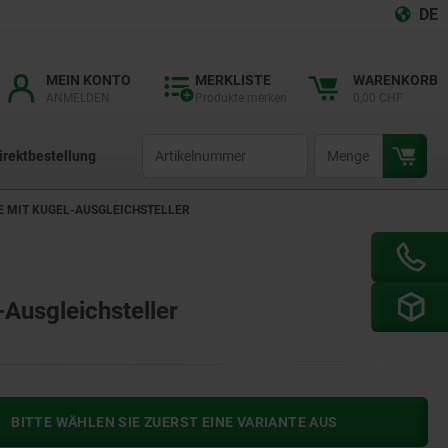
DE
MEIN KONTO
MERKLISTE
WARENKORB
ANMELDEN
Produkte merken
0,00 CHF
productCode
qty
irektbestellung
 MIT KUGEL-AUSGLEICHSTELLER
Ausgleichsteller
BITTE WÄHLEN SIE ZUERST EINE VARIANTE AUS