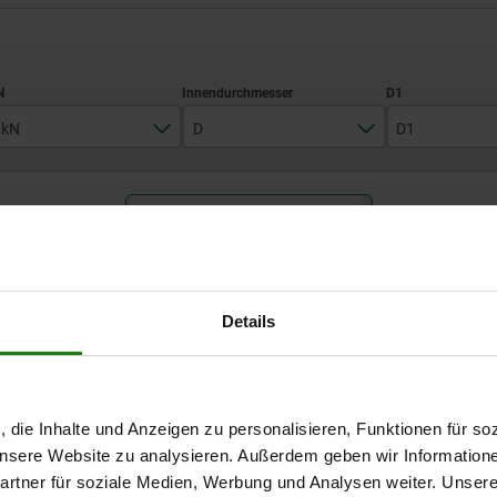
 kN
D
D1
45
6,6
M15x1
TABELLE VERGRÖSSERN
75
9
M20x1
140
11
M30x1,5
Ab Lager lieferbar
mäßigen Abständen mehrmals täglich aktualisiert.
In 1-2 Wochen lie
210
13,5
M40x1,5
Details
400
17,5
M50x1,5
D1
D2
D3
D4
ΔH
M
N
520
22
M60x2
, die Inhalte und Anzeigen zu personalisieren, Funktionen für so
 unsere Website zu analysieren. Außerdem geben wir Information
M15x1
25
19
34
15
2
4
rtner für soziale Medien, Werbung und Analysen weiter. Unsere