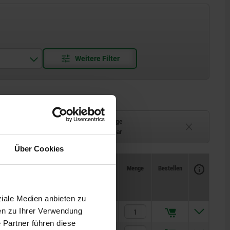
Lieferzeit auf Anfrage
ferbar
Derzeit nicht lieferbar
Über Cookies
Verfügbarkeit
CAD
Menge
Bestellen
α
für Schraube
Preis
ziale Medien anbieten zu
en zu Ihrer Verwendung
4°
M6
84,54 CHF
 Partner führen diese