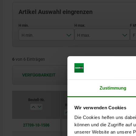
Artikel Auswahl eingrenzen
H min.
H max.
F
36
51
6
von 6 Einträgen
44
64
58
83
VERFÜGBARKEIT
Die Verfügbarkeiten werden in regel
76
108
Zustimmung
86
126
Bestell-Nr.
H min.
H max.
F kN
D
Wir verwenden Cookies
104
154
Die Cookies helfen uns dabei
27709-10-1506
können und die Zugriffe auf
36
51
45
6,6
unserer Website an unsere Pa