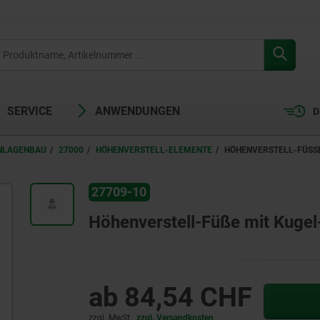
SERVICE
ANWENDUNGEN
D
ANLAGENBAU
27000
HÖHENVERSTELL-ELEMENTE
HÖHENVERSTELL-FÜSSE
27709-10
Höhenverstell-Füße mit Kugel-
ab
84,54 CHF
zzgl. MwSt.
zzgl. Versandkosten