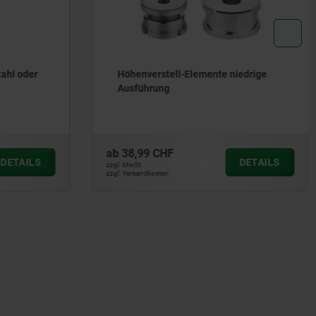
niedrige
Höhenverstell-Elemente Stahl oder
Edelstahl mit Kugel-
Ausgleichsscheibe und
Kontermutter, niedrige Ausführung
ab
73,68 CHF
DETAILS
DETAILS
zzgl. MwSt.
zzgl. Versandkosten