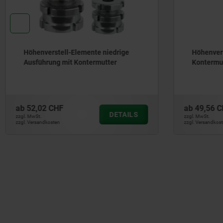
Höhenverstell-Elemente mit
Höhenve
Kontermutter
Edelstah
Ausglei
ab
49,56 CHF
ab
68,39
DETAILS
zzgl. MwSt.
zzgl. MwSt.
zzgl. Versandkosten
zzgl. Versandk