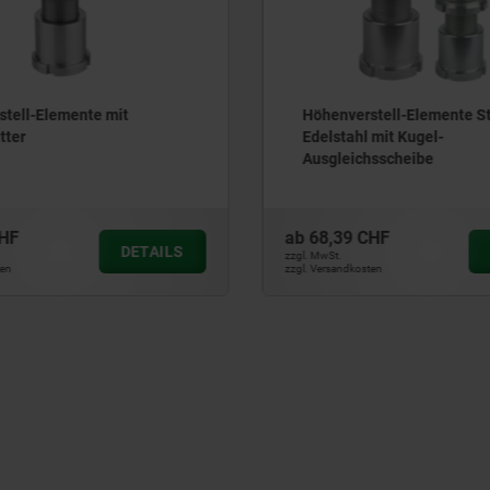
rstell-Elemente Stahl oder
Höhenverstell-Elemente 
l mit Kugel-
Ausführung
chsscheibe
 CHF
ab
38,99 CHF
DETAILS
zzgl. MwSt.
osten
zzgl. Versandkosten