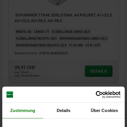
SCHARNIER 77X48, EDELSTAHL A4 POLIERT, A1=22,5,
A2=22,5, A3=38,5, A4=38,5
BREITE=48
LÄNGE=77
FLÜGELLÄNGE LINKS=38,5
FLÜGELLÄNGE RECHTS=38,5
BOHRUNGSABSTAND LINKS=22,5
BOHRUNGSABSTAND RECHTS=22,5
F1 N=900
F2 N =675
Bestellnummer:
27875-064023231
39,97 CHF
DETAILS
zzgl. MwSt.
zzgl. Versandkosten
27875
Zustimmung
Details
Über Cookies