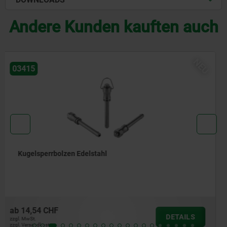
Andere Kunden kauften auch
U
N
03418
Kugelsperrbolzen mit Edelstahl-Pilzgriff
ab
20,58 CHF
DETAILS
zzgl. MwSt.
zzgl. Versandkosten