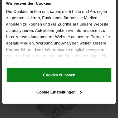
Wir verwenden Cookies
Die Cookies helfen uns dabei, die Inhalte und Anzeigen
SCHARNIER 85X48, EDELSTAHL A4 POLIERT, A1=25,
A2=25, A3=42,5, A4=42,5
zu personalisieren, Funktionen für soziale Medien
anbieten zu können und die Zugriffe auf unsere Website
BREITE=48
LÄNGE=85
FLÜGELLÄNGE LINKS=42,5
zu analysieren. Außerdem geben wir Informationen zu
FLÜGELLÄNGE RECHTS=42,5
BOHRUNGSABSTAND LINKS=25
Ihrer Verwendung unserer Website an unsere Partner für
BOHRUNGSABSTAND RECHTS=25
F1 N=900
F2 N =675
soziale Medien, Werbung und Analysen weiter. Unsere
Bestellnummer:
27875-064525251
Partner führen diese Informationen möglicherweise mit
weiteren Daten zusammen, die Sie ihnen bereitgestellt
41,06 CHF
haben oder die sie im Rahmen Ihrer Nutzung der Dienste
DETAILS
zzgl. MwSt.
gesammelt haben.
Cookie Richtlinien
zzgl. Versandkosten
Impressum
|
Datenschutz
|
AGB
Cookies zulassen
27875
Cookie Einstellungen