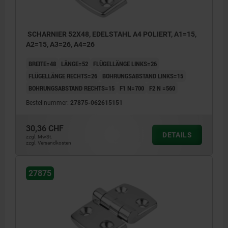
SCHARNIER 52X48, EDELSTAHL A4 POLIERT, A1=15,
A2=15, A3=26, A4=26
BREITE=48
LÄNGE=52
FLÜGELLÄNGE LINKS=26
FLÜGELLÄNGE RECHTS=26
BOHRUNGSABSTAND LINKS=15
BOHRUNGSABSTAND RECHTS=15
F1 N=700
F2 N =560
Bestellnummer:
27875-062615151
30,36 CHF
DETAILS
zzgl. MwSt.
zzgl. Versandkosten
27875