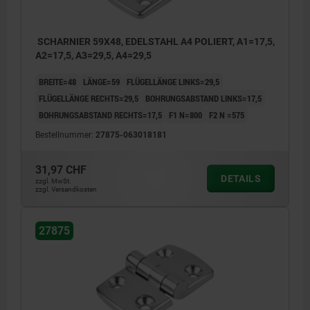
SCHARNIER 59X48, EDELSTAHL A4 POLIERT, A1=17,5,
A2=17,5, A3=29,5, A4=29,5
BREITE=48
LÄNGE=59
FLÜGELLÄNGE LINKS=29,5
FLÜGELLÄNGE RECHTS=29,5
BOHRUNGSABSTAND LINKS=17,5
BOHRUNGSABSTAND RECHTS=17,5
F1 N=800
F2 N =575
Bestellnummer:
27875-063018181
31,97 CHF
DETAILS
zzgl. MwSt.
zzgl. Versandkosten
27875