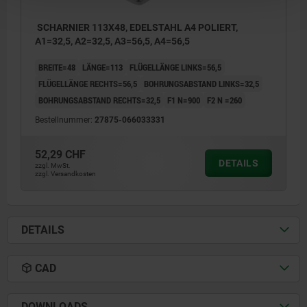
SCHARNIER 113X48, EDELSTAHL A4 POLIERT,
A1=32,5, A2=32,5, A3=56,5, A4=56,5
BREITE=48
LÄNGE=113
FLÜGELLÄNGE LINKS=56,5
FLÜGELLÄNGE RECHTS=56,5
BOHRUNGSABSTAND LINKS=32,5
BOHRUNGSABSTAND RECHTS=32,5
F1 N=900
F2 N =260
Bestellnummer:
27875-066033331
52,29 CHF
DETAILS
zzgl. MwSt.
zzgl. Versandkosten
DETAILS
CAD
DOWNLOADS