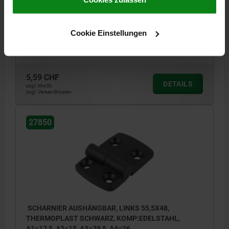
FLÜGELLÄNGE RECHTS=57,5
BOHRUNGSABSTAND LINKS=15
BOHRUNGSABSTAND RECHTS=32,5
B2=28
D1=6,6
D2=6
Cookie Einstellungen
D3=14
H=9
F1 N=800
F2 N =240
Bestellnummer:
27850-1251533
5,59 CHF
DETAILS
zzgl. MwSt.
zzgl. Versandkosten
27850
SCHARNIER AUSHÄNGBAR, LINKS 55,5X48,
THERMOPLAST SCHWARZ, KOMP:EDELSTAHL,
A1=17,5, A2=15, A3=29,5, A4=26