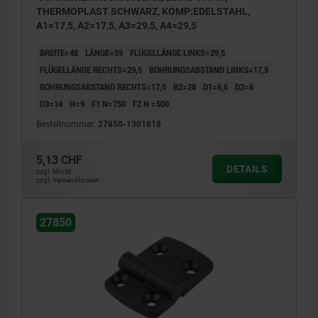
THERMOPLAST SCHWARZ, KOMP:EDELSTAHL,
A1=17,5, A2=17,5, A3=29,5, A4=29,5
BREITE=48
LÄNGE=59
FLÜGELLÄNGE LINKS=29,5
FLÜGELLÄNGE RECHTS=29,5
BOHRUNGSABSTAND LINKS=17,5
BOHRUNGSABSTAND RECHTS=17,5
B2=28
D1=6,6
D2=6
D3=14
H=9
F1 N=750
F2 N =500
Bestellnummer:
27850-1301818
5,13 CHF
DETAILS
zzgl. MwSt.
zzgl. Versandkosten
27850