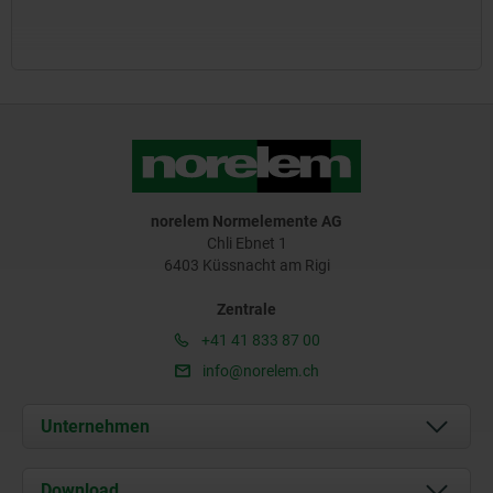
norelem Normelemente AG
Chli Ebnet 1
6403 Küssnacht am Rigi
Zentrale
+41 41 833 87 00
info@norelem.ch
Unternehmen
Über uns
Download