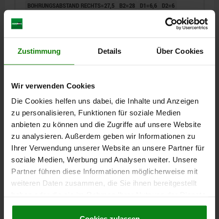
BOHRUNGSABSTAND RECHTS=27,5
B2=28
D1=6,6
D2=6
D3=14
H=9
F1 N=800
F2 N =320
Bestellnummer:
27850-1251528
Zustimmung
Details
Über Cookies
5,52 CHF
DETAILS
zzgl. MwSt.
zzgl. Versandkosten
Wir verwenden Cookies
27850
Die Cookies helfen uns dabei, die Inhalte und Anzeigen
zu personalisieren, Funktionen für soziale Medien
anbieten zu können und die Zugriffe auf unsere Website
zu analysieren. Außerdem geben wir Informationen zu
Ihrer Verwendung unserer Website an unsere Partner für
soziale Medien, Werbung und Analysen weiter. Unsere
Partner führen diese Informationen möglicherweise mit
SCHARNIER AUSHÄNGBAR, LINKS 83,5X48,
weiteren Daten zusammen, die Sie ihnen bereitgestellt
THERMOPLAST SCHWARZ, KOMP:EDELSTAHL,
haben oder die sie im Rahmen Ihrer Nutzung der Dienste
A1=15, A2=32,5, A3=26, A4=57,5
gesammelt haben.
Cookie Richtlinien
Impressum
|
Datenschutz
|
AGB
Cookies zulassen
BREITE=48
LÄNGE=83,5
FLÜGELLÄNGE LINKS=26