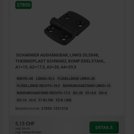
27850
SCHARNIER AUSHÄNGBAR, LINKS 55,5X48,
THERMOPLAST SCHWARZ, KOMP:EDELSTAHL,
A1=15, A2=17,5, A3=26, A4=29,5
BREITE=48
LÄNGE=55,5
FLÜGELLÄNGE LINKS=26
FLÜGELLÄNGE RECHTS=29,5
BOHRUNGSABSTAND LINKS=15
BOHRUNGSABSTAND RECHTS=17,5
B2=28
D1=6,6
D2=6
D3=14
H=9
F1 N=700
F2 N =500
Bestellnummer:
27850-1251518
5,13 CHF
DETAILS
zzgl. MwSt.
zzgl. Versandkosten