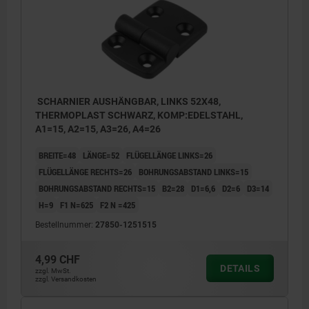
SCHARNIER AUSHÄNGBAR, LINKS 52X48,
THERMOPLAST SCHWARZ, KOMP:EDELSTAHL,
A1=15, A2=15, A3=26, A4=26
BREITE=48
LÄNGE=52
FLÜGELLÄNGE LINKS=26
FLÜGELLÄNGE RECHTS=26
BOHRUNGSABSTAND LINKS=15
BOHRUNGSABSTAND RECHTS=15
B2=28
D1=6,6
D2=6
D3=14
H=9
F1 N=625
F2 N =425
Bestellnummer:
27850-1251515
4,99 CHF
DETAILS
zzgl. MwSt.
zzgl. Versandkosten