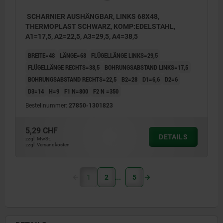
SCHARNIER AUSHÄNGBAR, LINKS 68X48,
THERMOPLAST SCHWARZ, KOMP:EDELSTAHL,
A1=17,5, A2=22,5, A3=29,5, A4=38,5
BREITE=48
LÄNGE=68
FLÜGELLÄNGE LINKS=29,5
FLÜGELLÄNGE RECHTS=38,5
BOHRUNGSABSTAND LINKS=17,5
BOHRUNGSABSTAND RECHTS=22,5
B2=28
D1=6,6
D2=6
D3=14
H=9
F1 N=800
F2 N =350
Bestellnummer:
27850-1301823
5,29 CHF
DETAILS
zzgl. MwSt.
zzgl. Versandkosten
1
2
5