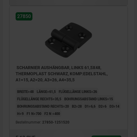
27850
SCHARNIER AUSHÄNGBAR, LINKS 61,5X48,
THERMOPLAST SCHWARZ, KOMP:EDELSTAHL,
A1=15, A2=20, A3=26, A4=35,5
BREITE=48
LÄNGE=61,5
FLÜGELLÄNGE LINKS=26
FLÜGELLÄNGE RECHTS=35,5
BOHRUNGSABSTAND LINKS=15
BOHRUNGSABSTAND RECHTS=20
B2=28
D1=6,6
D2=6
D3=14
H=9
F1 N=700
F2 N =400
Bestellnummer:
27850-1251520