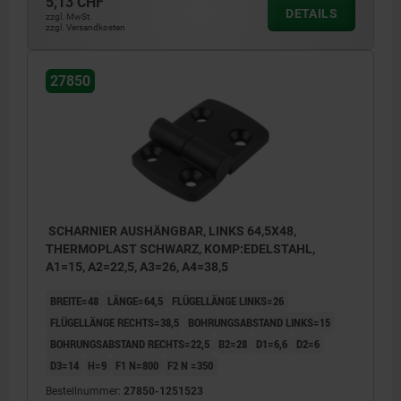
5,13 CHF
DETAILS
zzgl. MwSt.
zzgl. Versandkosten
27850
SCHARNIER AUSHÄNGBAR, LINKS 64,5X48,
THERMOPLAST SCHWARZ, KOMP:EDELSTAHL,
A1=15, A2=22,5, A3=26, A4=38,5
BREITE=48
LÄNGE=64,5
FLÜGELLÄNGE LINKS=26
FLÜGELLÄNGE RECHTS=38,5
BOHRUNGSABSTAND LINKS=15
BOHRUNGSABSTAND RECHTS=22,5
B2=28
D1=6,6
D2=6
D3=14
H=9
F1 N=800
F2 N =350
Bestellnummer:
27850-1251523