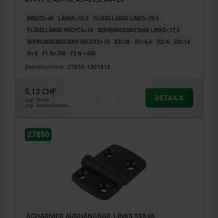
BREITE=48
LÄNGE=55,5
FLÜGELLÄNGE LINKS=29,5
FLÜGELLÄNGE RECHTS=26
BOHRUNGSABSTAND LINKS=17,5
BOHRUNGSABSTAND RECHTS=15
B2=28
D1=6,6
D2=6
D3=14
H=9
F1 N=750
F2 N =450
Bestellnummer:
27850-1301815
5,13 CHF
DETAILS
zzgl. MwSt.
zzgl. Versandkosten
27850
SCHARNIER AUSHÄNGBAR, LINKS 59X48,