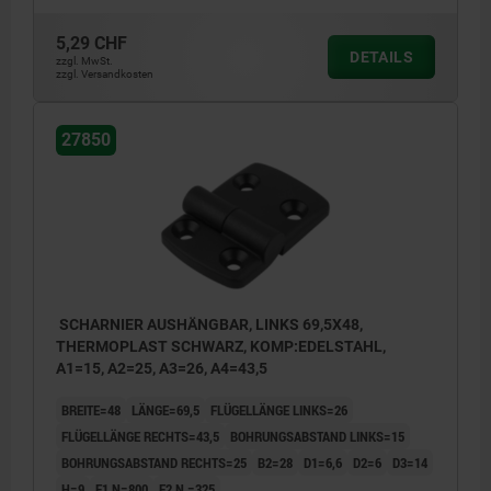
5,29 CHF
DETAILS
zzgl. MwSt.
zzgl. Versandkosten
27850
SCHARNIER AUSHÄNGBAR, LINKS 69,5X48,
THERMOPLAST SCHWARZ, KOMP:EDELSTAHL,
A1=15, A2=25, A3=26, A4=43,5
BREITE=48
LÄNGE=69,5
FLÜGELLÄNGE LINKS=26
FLÜGELLÄNGE RECHTS=43,5
BOHRUNGSABSTAND LINKS=15
BOHRUNGSABSTAND RECHTS=25
B2=28
D1=6,6
D2=6
D3=14
H=9
F1 N=800
F2 N =325