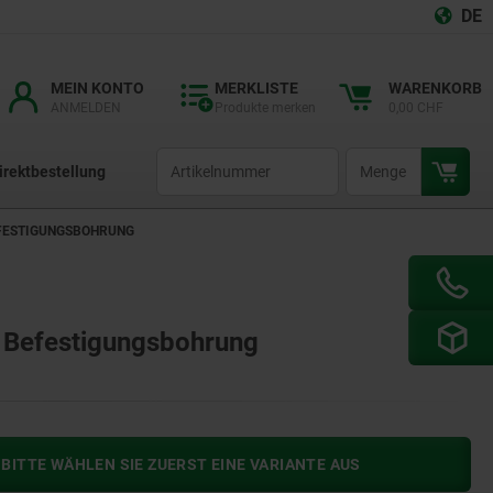
DE
MEIN KONTO
MERKLISTE
WARENKORB
ANMELDEN
Produkte merken
0,00 CHF
productCode
qty
irektbestellung
EFESTIGUNGSBOHRUNG
t Befestigungsbohrung
BITTE WÄHLEN SIE ZUERST EINE VARIANTE AUS