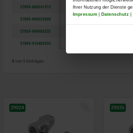
27855-006241515
48
48
24
24
Ihrer Nutzung der Dienste g
Impressum
|
Datenschutz
|
27855-006322020
64
64
32
32
27855-008483232
96
96
48
48
27855-010483232
96
96
48
48
5
von 5 Einträgen
NEU
29024
29026