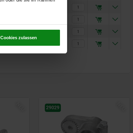
1960
1470
6,01 CHF
2850
1520
9,03 CHF
4300
1810
15,38 CHF
Cookies zulassen
4300
1810
16,10 CHF
NEU
NEU
29029