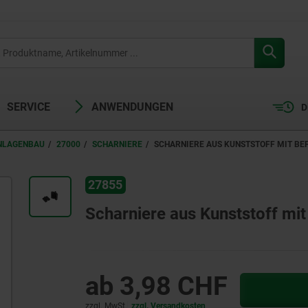
SERVICE
ANWENDUNGEN
D
ANLAGENBAU
27000
SCHARNIERE
SCHARNIERE AUS KUNSTSTOFF MIT B
27855
Scharniere aus Kunststoff mi
ab
3,98 CHF
zzgl. MwSt.
zzgl. Versandkosten