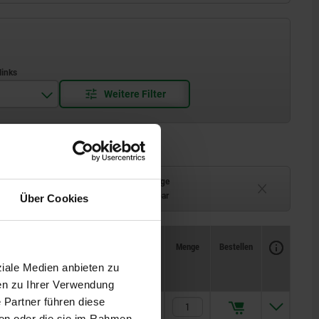
Lieferzeit auf Anfrage
ferbar
Derzeit nicht lieferbar
Über Cookies
Verfügbarkeit
CAD
Menge
Bestellen
F1 N
F2 N
Preis
ziale Medien anbieten zu
en zu Ihrer Verwendung
 Partner führen diese
1440
490
3,98 CHF
ben oder die sie im Rahmen