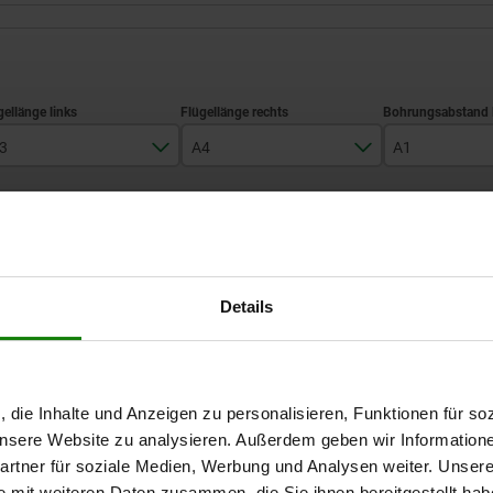
3
A4
A1
16
16
10
TABELLE VERGRÖSSERN
24
24
15
32
32
20
Ab Lager lieferbar
mäßigen Abständen mehrmals täglich aktualisiert.
In 1-2 Wochen lie
Details
48
48
31,5
A1
A2
B2
D1
D2
D3
H
, die Inhalte und Anzeigen zu personalisieren, Funktionen für so
 unsere Website zu analysieren. Außerdem geben wir Information
rtner für soziale Medien, Werbung und Analysen weiter. Unsere
10
10
20
4,5
3
7
7
e mit weiteren Daten zusammen, die Sie ihnen bereitgestellt ha