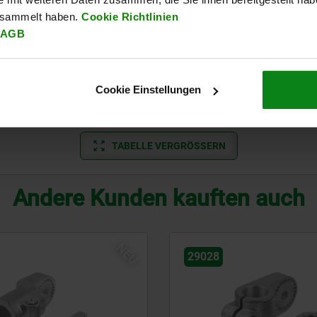
15
15
30
6,5
5
10
10,5
esammelt haben.
Cookie Richtlinien
AGB
20
20
40
6,5
5
12
13
31,5
31,5
60
8,5
8
16
16
Cookie Einstellungen
31,5
31,5
60
10,5
8
16
16
TABELLE VERGRÖSSERN
Andere Kunden kauften auch
NEU
29028