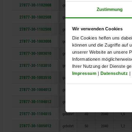
27877-30-1102008
gebohrt
20
2040
0,8
Zustimmung
27877-30-1002508
gebohrt
25
2040
0,8
27877-30-1102508
Wir verwenden Cookies
gebohrt
25
2040
0,8
Die Cookies helfen uns dabei
27877-30-1003008
gebohrt
30
2040
0,8
können und die Zugriffe auf
unserer Website an unsere Pa
27877-30-1003010
gebohrt
30
2040
1
Informationen möglicherweis
27877-30-1103010
gebohrt
30
2040
1
Ihrer Nutzung der Dienste g
Impressum
|
Datenschutz
|
27877-30-1003510
gebohrt
35
2040
1
27877-30-1004012
gebohrt
40
2040
1,2
27877-30-1104012
gebohrt
40
2040
1,2
27877-30-1104015
gebohrt
40
2040
1,5
27877-30-1005012
gebohrt
50
2040
1,2