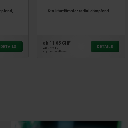
mpfend,
Strukturdämpfer radial dämpfend
ab
11,63 CHF
DETAILS
DETAILS
zzgl. MwSt.
zzgl. Versandkosten