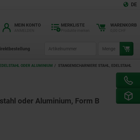
DE
MEIN KONTO
MERKLISTE
WARENKORB
ANMELDEN
Produkte merken
0,00 CHF
productCode
qty
irektbestellung
 EDELSTAHL ODER ALUMINIUM
STANGENSCHARNIERE STAHL, EDELSTAHL
lstahl oder Aluminium, Form B