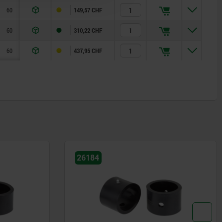
60
4
3
1.4301
149,57 CHF
60
4
6
1.4301
310,22 CHF
60
5,2
6
1.4301
437,95 CHF
26184