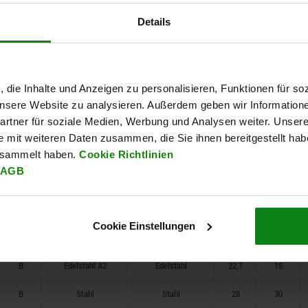
B
Edelstahl A2
Edelstahl
14
15
Details
B
Stahl
Stahl
14
15
B
Edelstahl A2
Edelstahl
14
15
, die Inhalte und Anzeigen zu personalisieren, Funktionen für so
B
Stahl
Stahl
16,8
15
 unsere Website zu analysieren. Außerdem geben wir Information
rtner für soziale Medien, Werbung und Analysen weiter. Unsere
B
Stahl
Stahl
16,8
15
e mit weiteren Daten zusammen, die Sie ihnen bereitgestellt ha
B
Edelstahl A2
Edelstahl
16,8
15
esammelt haben.
Cookie Richtlinien
AGB
B
Stahl
Stahl
19,5
15
B
Stahl
Stahl
22,7
30
Cookie Einstellungen
B
Edelstahl A2
Edelstahl
22,7
30
B
Edelstahl A2
Edelstahl
22,7
15
B
Stahl
Stahl
28
30