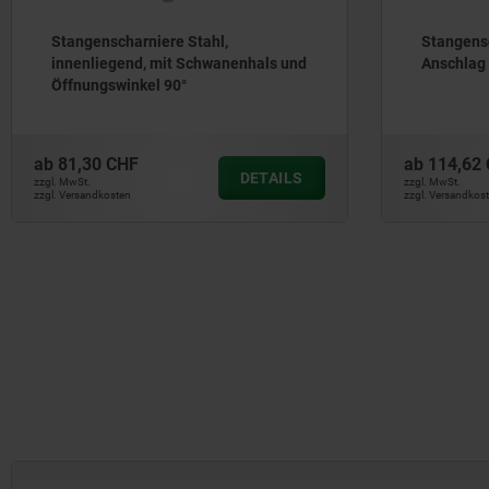
Stangenscharniere Stahl,
Stangensc
innenliegend, mit Schwanenhals und
Anschlag
Öffnungswinkel 90°
ab
81,30 CHF
ab
114,62
DETAILS
zzgl. MwSt.
zzgl. MwSt.
zzgl. Versandkosten
zzgl. Versandkos