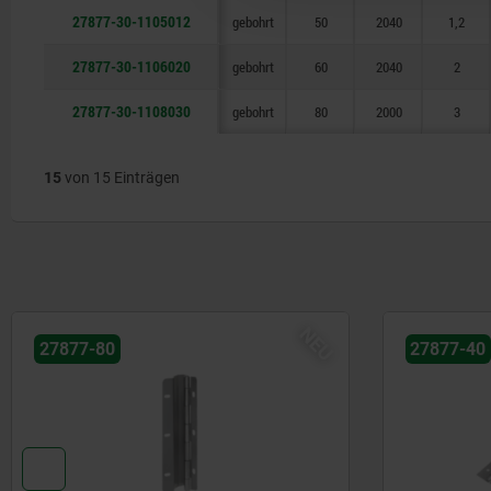
27877-30-1105012
gebohrt
50
2040
1,2
27877-30-1106020
gebohrt
60
2040
2
27877-30-1108030
gebohrt
80
2000
3
15
von 15 Einträgen
NEU
27877-80
27877-40