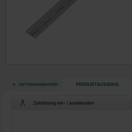
CURR
CURR
PRODUKTAUSWAHL
zur Formenübersicht
TAB:
TAB:
Zeichnung ein- / ausblenden