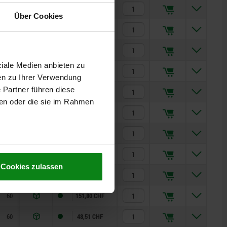
60
2,8
2
1.4301
70,91 CHF
Über Cookies
60
2,8
2
—
34,37 CHF
60
3,6
2
1.4301
70,65 CHF
ziale Medien anbieten zu
60
3,9
2
—
29,42 CHF
en zu Ihrer Verwendung
 Partner führen diese
60
3,9
2
—
32,14 CHF
ben oder die sie im Rahmen
60
3,9
2
1.4301
82,86 CHF
60
4,5
2
—
31,69 CHF
60
4,2
3
—
27,72 CHF
Cookies zulassen
60
4,2
3
1.4301
132,93 CHF
60
4
4
1.4301
151,80 CHF
60
4
3
—
48,51 CHF