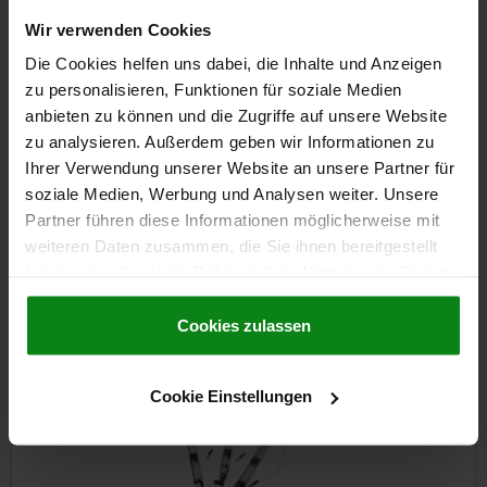
Wir verwenden Cookies
Die Cookies helfen uns dabei, die Inhalte und Anzeigen
zu personalisieren, Funktionen für soziale Medien
anbieten zu können und die Zugriffe auf unsere Website
Ölstandsanzeiger mit elektrischer Ölstandsüberwachung,
zu analysieren. Außerdem geben wir Informationen zu
lange Ausführung
Ihrer Verwendung unserer Website an unsere Partner für
soziale Medien, Werbung und Analysen weiter. Unsere
Partner führen diese Informationen möglicherweise mit
ab
122,52 CHF
weiteren Daten zusammen, die Sie ihnen bereitgestellt
DETAILS
zzgl. MwSt.
haben oder die sie im Rahmen Ihrer Nutzung der Dienste
zzgl. Versandkosten
gesammelt haben.
Cookie Richtlinien
Impressum
|
Datenschutz
|
AGB
Cookies zulassen
28001-12
Cookie Einstellungen