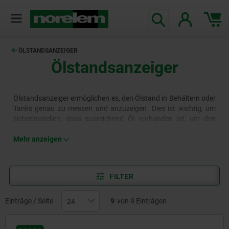
ÖLSTANDSANZEIGER
Ölstandsanzeiger
Ölstandsanzeiger ermöglichen es, den Ölstand in Behältern oder
Tanks genau zu messen und anzuzeigen. Dies ist wichtig, um
sicherzustellen, dass ausreichend Öl vorhanden ist, um den
ordnungsgemäßen Betrieb von Maschinen oder Systemen zu
gewährleisten. Durch die regelmäßige Überwachung des
Mehr anzeigen
Ölstands können Engpässe oder Lecks erkannt werden, bevor
es zu ernsthaften Problemen kommt.
FILTER
Einträge / Seite
9
von 9 Einträgen