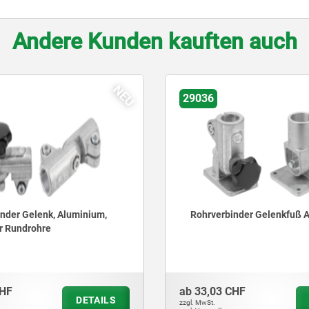
Andere Kunden kauften auch
NEU
29036
nder Gelenk, Aluminium,
Rohrverbinder Gelenkfuß 
r Rundrohre
HF
ab
33,03 CHF
DETAILS
zzgl. MwSt.