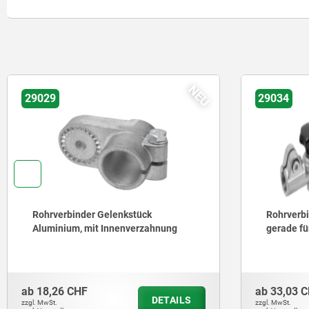
NEU
29029
29034
Rohrverbinder Gelenkstück
Rohrverbi
Aluminium, mit Innenverzahnung
gerade fü
ab
18,26 CHF
ab
33,03 C
DETAILS
zzgl. MwSt.
zzgl. MwSt.