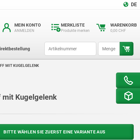
DE
MEIN KONTO
MERKLISTE
WARENKORB
ANMELDEN
Produkte merken
0,00 CHF
productCode
qty
irektbestellung
FF MIT KUGELGELENK
f mit Kugelgelenk
BITTE WÄHLEN SIE ZUERST EINE VARIANTE AUS