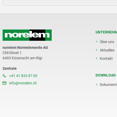
UNTERNEH
Über uns
norelem Normelemente AG
Aktuelles
Chli Ebnet 1
6403 Küssnacht am Rigi
Kontakt
Zentrale
DOWNLOAD
+41 41 833 87 00
info@norelem.ch
Dokument