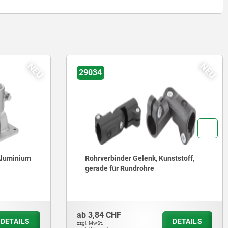
NEU
NEU
29034
Aluminium
Rohrverbinder Gelenk, Kunststoff,
gerade für Rundrohre
ab
3,84 CHF
DETAILS
DETAILS
zzgl. MwSt.