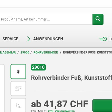
SERVICE
ANWENDUNGEN
D
ANLAGENBAU
29000
ROHRVERBINDER
ROHRVERBINDER FUSS, KUNSTSTO
29010
Rohrverbinder Fuß, Kunststof
ab
41,87 CHF
zzgl. MwSt.
zzgl. Versandkosten