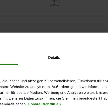
1
Forme
D3
40
B
23,4
Details
AGRANDIR LE TABLEAU
51
31,4
Expédié immédiate
ieurs fois par jour à intervalles réguliers.
Expédition sous 1
, die Inhalte und Anzeigen zu personalisieren, Funktionen für so
 unsere Website zu analysieren. Außerdem geben wir Information
rtner für soziale Medien, Werbung und Analysen weiter. Unsere
D3
D3
D4
D4
D5
D5
D6
D6
D7
D7
D8
D8
D9
D9
e mit weiteren Daten zusammen, die Sie ihnen bereitgestellt ha
esammelt haben.
Cookie Richtlinien