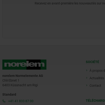
Recevez en avant-première les nouveautés sur nos 
SOCIÉTÉ
À propos 
norelem Normelemente AG
Actualités
Chli Ebnet 1
6403 Küssnacht am Rigi
Contact
Standard
TÉLÉCHARG
+41 41 833 87 00