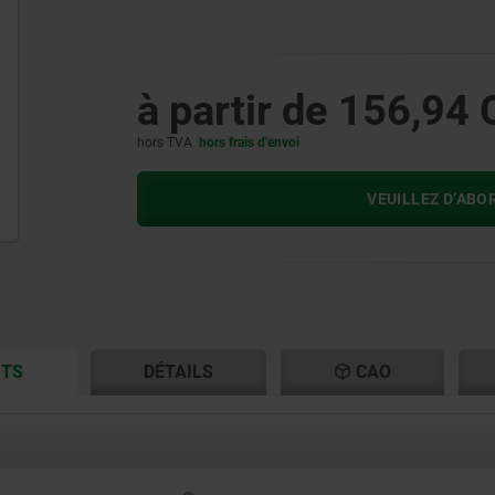
à partir de
156,94 
hors TVA
hors frais d’envoi
VEUILLEZ D’ABO
CURRENT
CURRENT
ITS
DÉTAILS
CAO
TAB:
TAB: