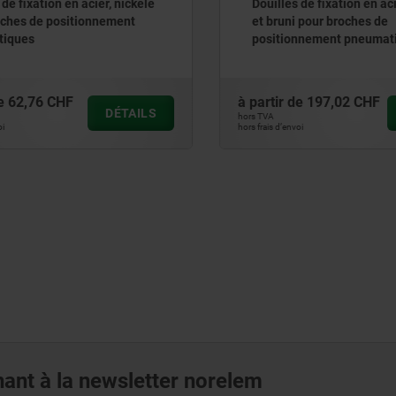
e fixation en acier, nickelé
Douilles de fixation en aci
hes de positionnement
et bruni pour broches de
ques
positionnement pneumati
62,76 CHF
à partir de
197,02 CHF
DÉTAILS
hors TVA
hors frais d’envoi
ant à la newsletter norelem