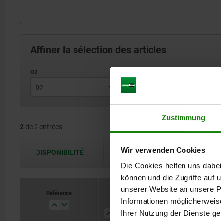
Affiner la sélection des articles
D2
D
D
24
12
Zustimmung
2
de 2 entrées
32
16
Wir verwenden Cookies
DISPONIBILITÉ
Les disponibilités sont actualisées plus
Die Cookies helfen uns dabei
können und die Zugriffe auf
unserer Website an unsere Pa
Référence
Référence
D2
D2
D
D
D1
D1
Forme
Forme
Informationen möglicherweis
Ihrer Nutzung der Dienste g