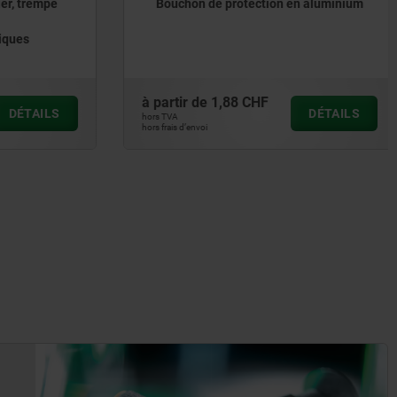
er, trempé
Bouchon de protection en aluminium
ques
à partir de
1,88 CHF
DÉTAILS
DÉTAILS
hors TVA
hors frais d’envoi