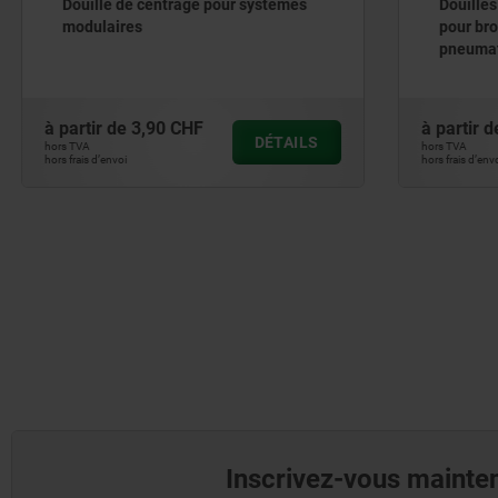
Douille de centrage pour systèmes
Douilles d
modulaires
pour broc
pneumati
à partir de
3,90 CHF
à partir de
DÉTAILS
hors TVA
hors TVA
hors frais d’envoi
hors frais d’envoi
Inscrivez-vous mainten